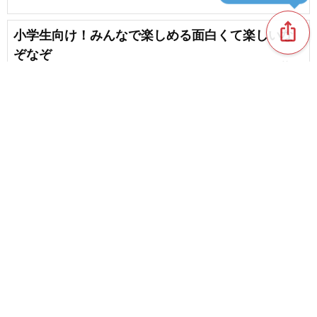
ios_share
小学生向け！みんなで楽しめる面白くて楽しいな
ぞなぞ
favorite_border
78
【小学生向け】オススメの謎解き問題まとめ
favorite_border
1275
content_copy
子供の目線で解ける不思議なぞなぞ。頭の柔らか
い人ほど正解率アップ！
favorite_border
favorite_border
11
幼児&子ども向けのクイズ・なぞなぞ。知育にもぴ
ったり！
favorite_border
1
【解けるとスッキリ】小学生におすすめの難問ク
イズ！
chat_bubble_outline
favorite_border
3
285