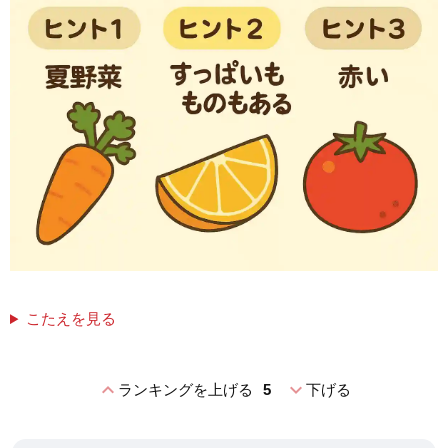
こたえを見る
expand_less
expand_more
ランキングを上げる
5
下げる