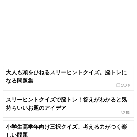
大人も頭をひねるスリーヒントクイズ。脳トレに
なる問題集
chat_bubble_outline
favorite_border
1
6
スリーヒントクイズで脳トレ！答えがわかると気
持ちいいお題のアイデア
favorite_border
53
小学生高学年向け三択クイズ。考える力がつく楽
しい問題