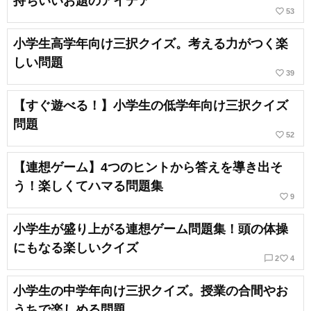
持ちいいお題のアイデア
favorite_border
53
小学生高学年向け三択クイズ。考える力がつく楽
しい問題
favorite_border
39
【すぐ遊べる！】小学生の低学年向け三択クイズ
問題
favorite_border
52
【連想ゲーム】4つのヒントから答えを導き出そ
う！楽しくてハマる問題集
favorite_border
9
小学生が盛り上がる連想ゲーム問題集！頭の体操
にもなる楽しいクイズ
chat_bubble_outline
favorite_border
2
4
小学生の中学年向け三択クイズ。授業の合間やお
うちで楽しめる問題