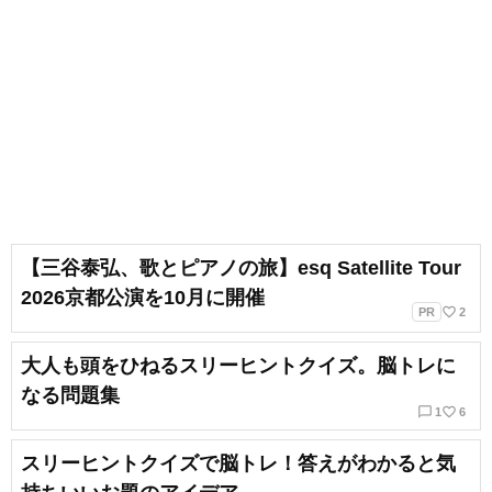
【三谷泰弘、歌とピアノの旅】esq Satellite Tour
2026京都公演を10月に開催
favorite_border
PR
2
大人も頭をひねるスリーヒントクイズ。脳トレに
なる問題集
chat_bubble_outline
favorite_border
1
6
スリーヒントクイズで脳トレ！答えがわかると気