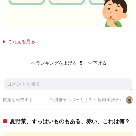
こたえを見る
expand_less
expand_more
ランキングを上げる
5
下げる
問題を報告する
平川雅子（ボーカリスト:坂田水雅子）
夏野菜、すっぱいものもある、赤い、これは何？