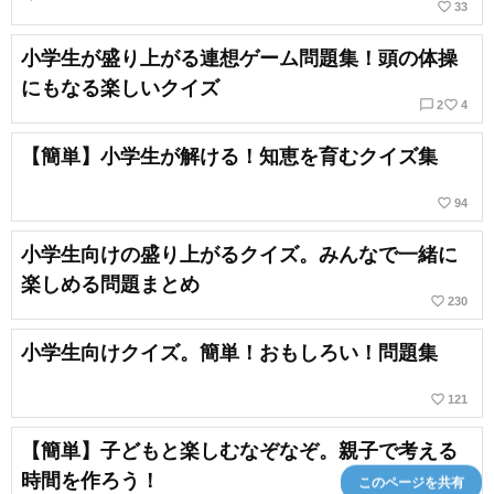
favorite_border
33
小学生が盛り上がる連想ゲーム問題集！頭の体操
にもなる楽しいクイズ
chat_bubble_outline
favorite_border
2
4
【簡単】小学生が解ける！知恵を育むクイズ集
favorite_border
94
小学生向けの盛り上がるクイズ。みんなで一緒に
楽しめる問題まとめ
favorite_border
230
小学生向けクイズ。簡単！おもしろい！問題集
favorite_border
121
【簡単】子どもと楽しむなぞなぞ。親子で考える
時間を作ろう！
このページを共有