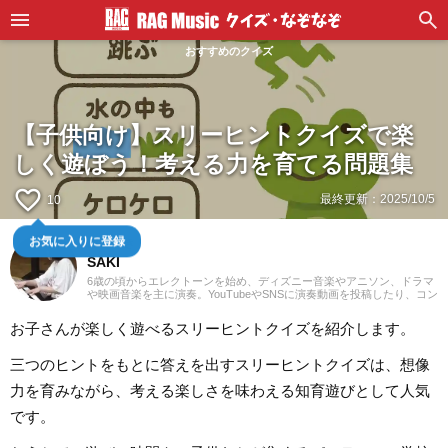
おすすめのクイズ
【子供向け】スリーヒントクイズで楽
しく遊ぼう！考える力を育てる問題集
favorite_border
最終更新：
2025/10/5
10
お気に入りに登録
鍵盤弾き
SAKI
6歳の頃からエレクトーンを始め、ディズニー音楽やアニソン、ドラマ
や映画音楽を主に演奏。YouTubeやSNSに演奏動画を投稿したり、コン
サート活動をしたりしています。エレクトーンの経験を活かし、学生
時代にはシンセサイザーやピアノもはじめ、学校主催のイベントにも
お子さんが楽しく遊べるスリーヒントクイズを紹介します。
出演。ライターとしては、音楽関連記事だけでなくさまざまなジャン
ルの記事に触れてきたので、これまでの経験を活かしながら「やって
みたい！」「聴いてみたい！」思えるような記事を届けられたらと思
三つのヒントをもとに答えを出すスリーヒントクイズは、想像
っています！
力を育みながら、考える楽しさを味わえる知育遊びとして人気
です。