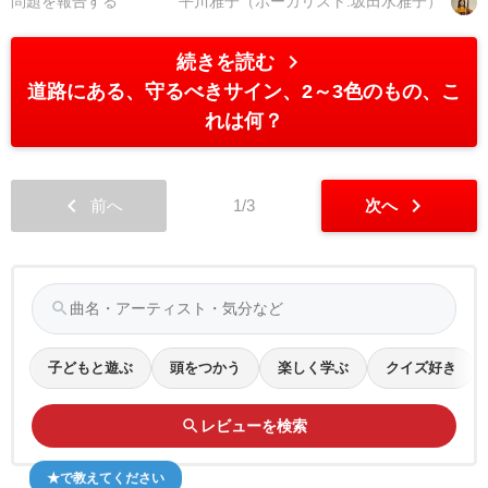
問題を報告する
平川雅子（ボーカリスト:坂田水雅子）
chevron_right
続きを読む
道路にある、守るべきサイン、2～3色のもの、こ
れは何？
chevron_left
chevron_right
前へ
1/3
次へ
search
子どもと遊ぶ
頭をつかう
楽しく学ぶ
クイズ好き
search
レビューを検索
★で教えてください