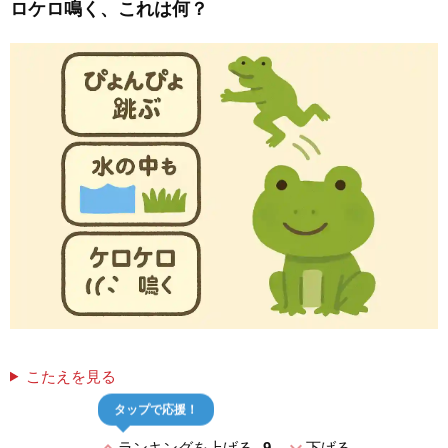
ロケロ鳴く、これは何？
こたえを見る
タップで応援！
expand_less
expand_more
ランキングを上げる
9
下げる