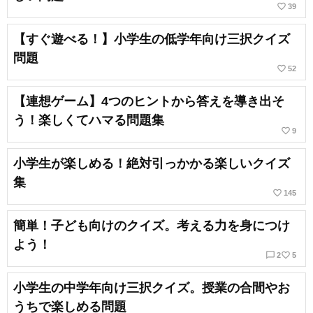
favorite_border
39
【すぐ遊べる！】小学生の低学年向け三択クイズ
問題
favorite_border
52
【連想ゲーム】4つのヒントから答えを導き出そ
う！楽しくてハマる問題集
favorite_border
9
小学生が楽しめる！絶対引っかかる楽しいクイズ
集
favorite_border
145
簡単！子ども向けのクイズ。考える力を身につけ
よう！
chat_bubble_outline
favorite_border
2
5
小学生の中学年向け三択クイズ。授業の合間やお
うちで楽しめる問題