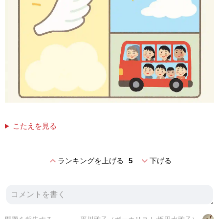
こたえを見る
expand_less
expand_more
ランキングを上げる
5
下げる