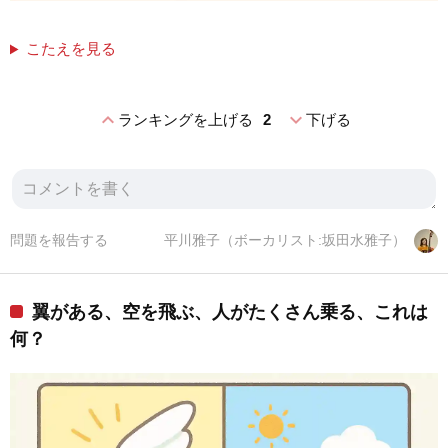
こたえを見る
expand_less
expand_more
ランキングを上げる
2
下げる
問題を報告する
平川雅子（ボーカリスト:坂田水雅子）
翼がある、空を飛ぶ、人がたくさん乗る、これは
何？