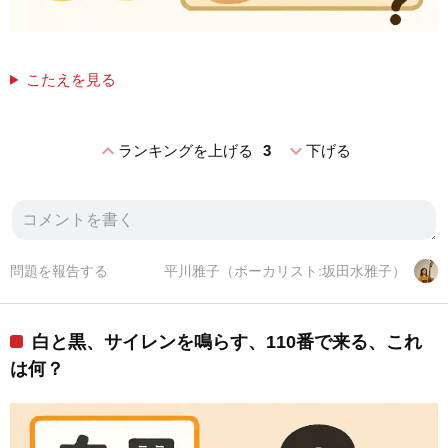
こたえを見る
expand_less
expand_more
ランキングを上げる
3
下げる
問題を報告する
平川雅子（ボーカリスト:坂田水雅子）
白と黒、サイレンを鳴らす、110番で来る、これ
は何？