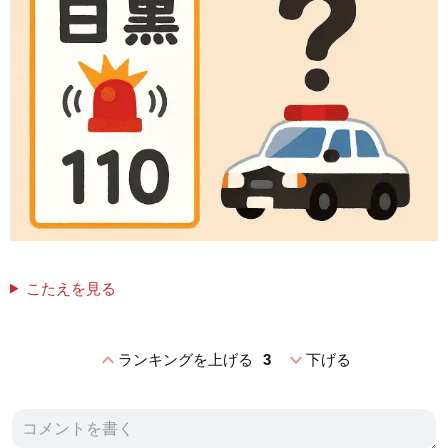
こたえを見る
expand_less
expand_more
ランキングを上げる
3
下げる