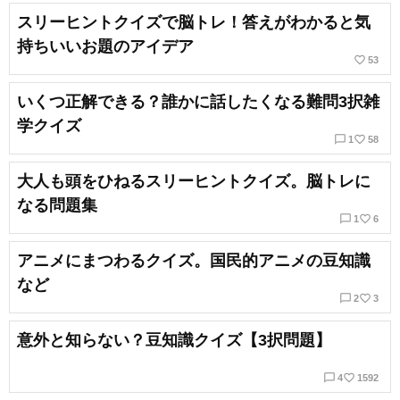
スリーヒントクイズで脳トレ！答えがわかると気
持ちいいお題のアイデア
favorite_border
53
いくつ正解できる？誰かに話したくなる難問3択雑
学クイズ
chat_bubble_outline
favorite_border
1
58
大人も頭をひねるスリーヒントクイズ。脳トレに
なる問題集
chat_bubble_outline
favorite_border
1
6
アニメにまつわるクイズ。国民的アニメの豆知識
など
chat_bubble_outline
favorite_border
2
3
意外と知らない？豆知識クイズ【3択問題】
chat_bubble_outline
favorite_border
4
1592