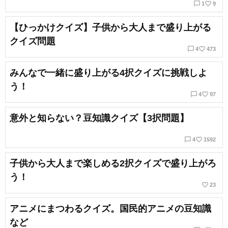
chat_bubble_outline
favorite_border
1
9
【ひっかけクイズ】子供から大人まで盛り上がる
クイズ問題
chat_bubble_outline
favorite_border
4
473
みんなで一緒に盛り上がる4択クイズに挑戦しよ
う！
chat_bubble_outline
favorite_border
4
97
意外と知らない？豆知識クイズ【3択問題】
chat_bubble_outline
favorite_border
4
1592
子供から大人まで楽しめる2択クイズで盛り上がろ
う！
favorite_border
23
アニメにまつわるクイズ。国民的アニメの豆知識
など