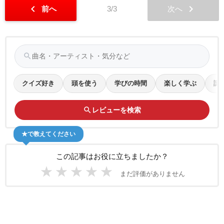
chevron_left
chevron_right
前へ
3/3
次へ
search
クイズ好き
頭を使う
学びの時間
楽しく学ぶ
謎
search
レビューを検索
★で教えてください
この記事はお役に立ちましたか？
★
★
★
★
★
まだ評価がありません