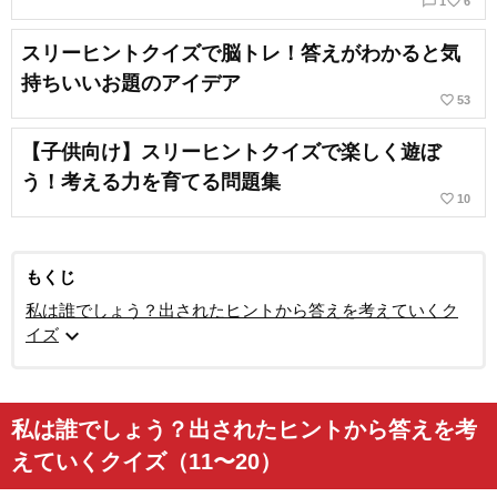
chat_bubble_outline
favorite_border
1
6
スリーヒントクイズで脳トレ！答えがわかると気
持ちいいお題のアイデア
favorite_border
53
【子供向け】スリーヒントクイズで楽しく遊ぼ
う！考える力を育てる問題集
favorite_border
10
もくじ
私は誰でしょう？出されたヒントから答えを考えていくク
expand_more
イズ
私は誰でしょう？出されたヒントから答えを考
えていくクイズ（11〜20）