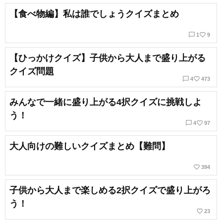
【食べ物編】私は誰でしょうクイズまとめ
chat_bubble_outline
favorite_border
1
9
【ひっかけクイズ】子供から大人まで盛り上がる
クイズ問題
chat_bubble_outline
favorite_border
4
473
みんなで一緒に盛り上がる4択クイズに挑戦しよ
う！
chat_bubble_outline
favorite_border
4
97
大人向けの難しいクイズまとめ【難問】
favorite_border
394
子供から大人まで楽しめる2択クイズで盛り上がろ
う！
favorite_border
23