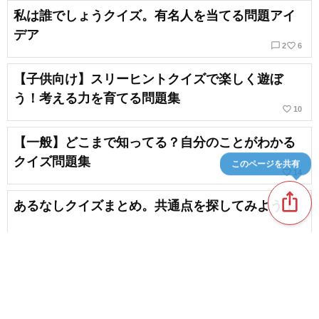
私は誰でしょうクイズ。有名人を当てる問題アイ
デア
chat_bubble_outline
favorite_border
2
6
【子供向け】スリーヒントクイズで楽しく遊ぼ
う！考える力を育てる問題集
favorite_border
10
【一般】どこまで知ってる？自分のことがわかる
クイズ問題集
このページを共有
favorite_border
14
ios_share
あるなしクイズまとめ。共通点を探してみよう！
【暇つぶし】おもしろシルエットクイズまとめ
favorite_border
13