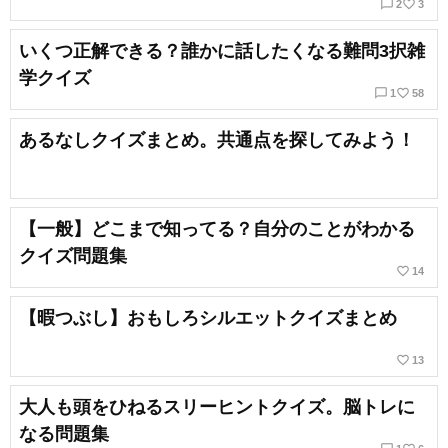
chat_bubble_outline
favorite_border
2
3
いくつ正解できる？誰かに話したくなる難問3択雑
学クイズ
chat_bubble_outline
favorite_border
1
58
あるなしクイズまとめ。共通点を探してみよう！
【一般】どこまで知ってる？自分のことがわかる
クイズ問題集
favorite_border
14
【暇つぶし】おもしろシルエットクイズまとめ
favorite_border
13
大人も頭をひねるスリーヒントクイズ。脳トレに
なる問題集