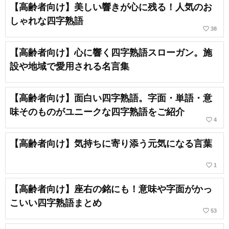
【高齢者向け】美しい響きが心に残る！人気のお
しゃれな四字熟語
favorite_border
38
【高齢者向け】心に響く四字熟語スローガン。施
設や地域で愛用される名言集
【高齢者向け】面白い四字熟語。字面・単語・意
味そのものがユニークな四字熟語をご紹介
favorite_border
4
【高齢者向け】気持ちに寄り添う元気になる言葉
favorite_border
1
【高齢者向け】座右の銘にも！意味や字面がかっ
こいい四字熟語まとめ
favorite_border
53