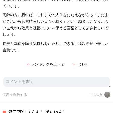
ています。
高齢の方に贈れば、これまでの人生をたたえながらも「まだま
だこれからも素晴らしい日々が続く」という励ましとなり、若
い世代から敬意と祝福の思いを伝える言葉としてふさわしいで
しょう。
長寿と幸福を願う気持ちをかたちにできる、縁起の良い美しい
言葉です。
expand_less
expand_more
ランキングを上げる
下げる
問題を報告する
こじふみ
君子万年（くんしばんねん）