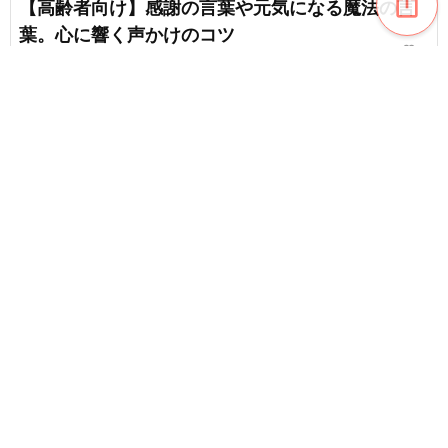
ios_share
【高齢者向け】感謝の言葉や元気になる魔法の言
葉。心に響く声かけのコツ
favorite_border
3
【高齢者向け】難しいけど盛り上がる！漢字クイ
ズ
favorite_border
24
content_copy
【高齢者向け】前向きになる名言。お守りのよう
な大切にしたい言葉
favorite_border
favorite_border
2
【高齢者向け】数字が入る四字熟語。あなたはい
くつ知っているでしょうか？
favorite_border
7
【高齢者の方向け】脳トレにぴったりな四字熟語
クイズ。脳も心もスッキリする問題集
favorite_border
5