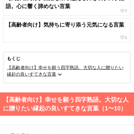
語。心に響く諦めない言葉
favorite_border
7
【高齢者向け】気持ちに寄り添う元気になる言葉
favorite_border
1
もくじ
【高齢者向け】幸せを願う四字熟語。大切な人に贈りたい
expand_more
縁起の良いすてきな言葉
【高齢者向け】幸せを願う四字熟語。大切な人
に贈りたい縁起の良いすてきな言葉（1〜10）