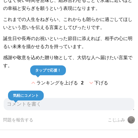
しなく長い時間を意味し、組み合わせることで永遠に近いほど
の幸福と安らぎを願うという表現になります。
これまでの人生をねぎらい、これからも朗らかに過ごしてほし
いという思いを伝える言葉としてぴったりです。
誕生日や長寿のお祝いといった節目に添えれば、相手の心に明
るい未来を描かせる力を持っています。
感謝や敬意を込めた贈り物として、大切な人へ届けたい言葉で
す。
タップで応援！
expand_less
expand_more
ランキングを上げる
2
下げる
気軽にコメント
問題を報告する
こじふみ