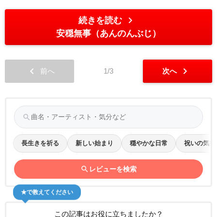
chevron_right
続きを読む
安穏無事（あんのんぶじ）
chevron_left
chevron_right
前へ
1/3
次へ
search
長生きを祈る
新しい始まり
穏やかな日常
祝いの気持
search
レビューを検索
★で教えてください
この記事はお役に立ちましたか？