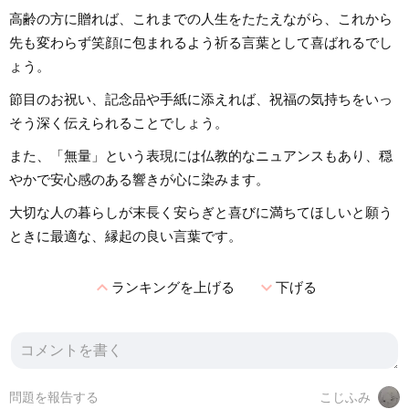
高齢の方に贈れば、これまでの人生をたたえながら、これから
先も変わらず笑顔に包まれるよう祈る言葉として喜ばれるでし
ょう。
節目のお祝い、記念品や手紙に添えれば、祝福の気持ちをいっ
そう深く伝えられることでしょう。
また、「無量」という表現には仏教的なニュアンスもあり、穏
やかで安心感のある響きが心に染みます。
大切な人の暮らしが末長く安らぎと喜びに満ちてほしいと願う
ときに最適な、縁起の良い言葉です。
expand_less
expand_more
ランキングを上げる
下げる
問題を報告する
こじふみ