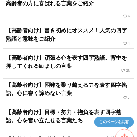
高齢者の方に喜ばれる言葉をご紹介
favorite_border
5
【高齢者向け】書き初めにオススメ！人気の四字
熟語と意味をご紹介
favorite_border
4
【高齢者向け】頑張る心を表す四字熟語。背中を
押してくれる励ましの言葉
favorite_border
36
【高齢者向け】困難を乗り越える力を表す四字熟
語。心に響く諦めない言葉
favorite_border
7
【高齢者向け】目標・努力・抱負を表す四字熟
語。心を奮い立たせる言葉たち
このページを共有
favorite_border
1