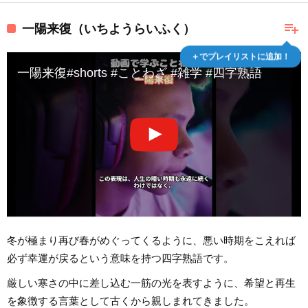
playlist_add
一陽来復（いちようらいふく）
＋でプレイリストに追加！
一陽来復#shorts #ことわざ #雑学 #四字熟語
冬が極まり再び春がめぐってくるように、悪い時期をこえれば
必ず幸運が戻るという意味を持つ四字熟語です。
厳しい寒さの中に差し込む一筋の光を表すように、希望と再生
を象徴する言葉として古くから親しまれてきました。