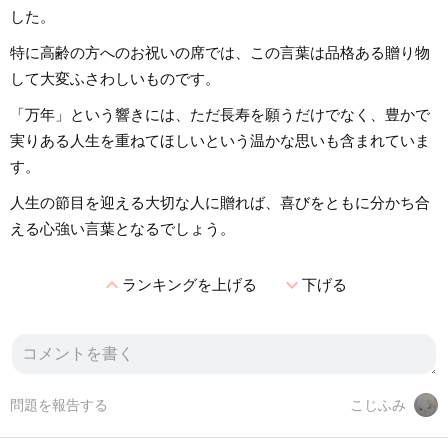
した。
特に高齢の方へのお祝いの席では、この言葉は品格ある贈り物
して大変ふさわしいものです。
「万年」という響きには、ただ長寿を願うだけでなく、豊かで
実りある人生を重ねてほしいという温かな思いも含まれていま
す。
人生の節目を迎える大切な人に贈れば、喜びをともに分かち合
える心強い言葉となるでしょう。
expand_less
expand_more
ランキングを上げる
下げる
問題を報告する
こじふみ