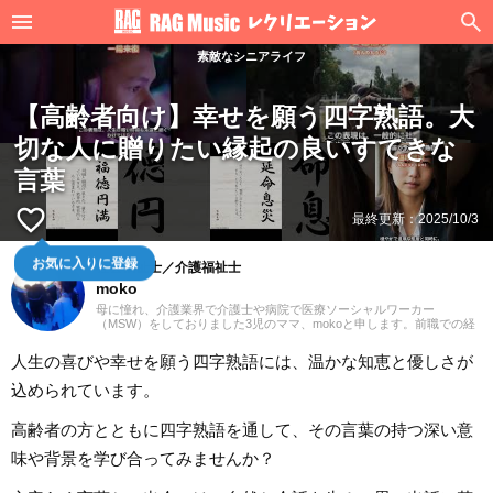
素敵なシニアライフ
【高齢者向け】幸せを願う四字熟語。大
切な人に贈りたい縁起の良いすてきな
言葉
favorite_border
最終更新：
2025/10/3
お気に入りに登録
社会福祉士／介護福祉士
moko
母に憧れ、介護業界で介護士や病院で医療ソーシャルワーカー
（MSW）をしておりました3児のママ、mokoと申します。前職での経
験を活かして、主に介護に関する記事を執筆してまいります。どうぞ
よろしくお願いいたします。
人生の喜びや幸せを願う四字熟語には、温かな知恵と優しさが
込められています。
高齢者の方とともに四字熟語を通して、その言葉の持つ深い意
味や背景を学び合ってみませんか？