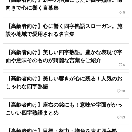
【高齢者向け】新年の抱負にしたい四字熟語。前
向きで心に響く言葉集
favorite_border
5
【高齢者向け】心に響く四字熟語スローガン。施
設や地域で愛用される名言集
【高齢者向け】美しい四字熟語。豊かな表現で字
面や意味そのものが綺麗な言葉をご紹介
favorite_border
5
【高齢者向け】美しい響きが心に残る！人気のお
しゃれな四字熟語
favorite_border
38
【高齢者向け】座右の銘にも！意味や字面がかっ
こいい四字熟語まとめ
favorite_border
53
【高齢者向け】目標・努力・抱負を表す四字熟