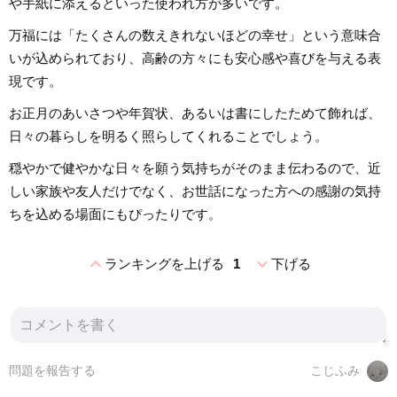
や手紙に添えるといった使われ方が多いです。
万福には「たくさんの数えきれないほどの幸せ」という意味合
いが込められており、高齢の方々にも安心感や喜びを与える表
現です。
お正月のあいさつや年賀状、あるいは書にしたためて飾れば、
日々の暮らしを明るく照らしてくれることでしょう。
穏やかで健やかな日々を願う気持ちがそのまま伝わるので、近
しい家族や友人だけでなく、お世話になった方への感謝の気持
ちを込める場面にもぴったりです。
expand_less
expand_more
ランキングを上げる
1
下げる
問題を報告する
こじふみ