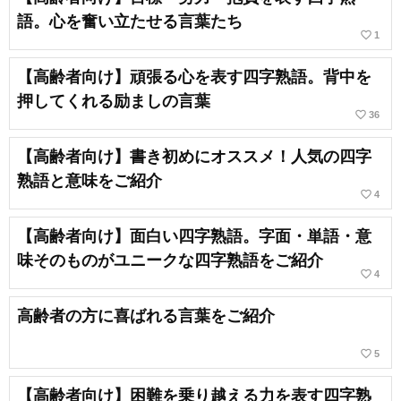
語。心を奮い立たせる言葉たち
favorite_border
1
【高齢者向け】頑張る心を表す四字熟語。背中を
押してくれる励ましの言葉
favorite_border
36
【高齢者向け】書き初めにオススメ！人気の四字
熟語と意味をご紹介
favorite_border
4
【高齢者向け】面白い四字熟語。字面・単語・意
味そのものがユニークな四字熟語をご紹介
favorite_border
4
高齢者の方に喜ばれる言葉をご紹介
favorite_border
5
【高齢者向け】困難を乗り越える力を表す四字熟