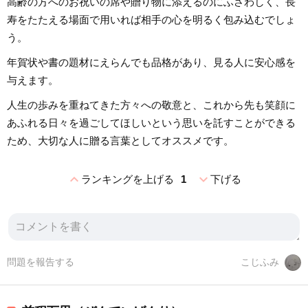
高齢の方へのお祝いの席や贈り物に添えるのにふさわしく、長
寿をたたえる場面で用いれば相手の心を明るく包み込むでしょ
う。
年賀状や書の題材にえらんでも品格があり、見る人に安心感を
与えます。
人生の歩みを重ねてきた方々への敬意と、これから先も笑顔に
あふれる日々を過ごしてほしいという思いを託すことができる
ため、大切な人に贈る言葉としてオススメです。
expand_less
expand_more
ランキングを上げる
1
下げる
問題を報告する
こじふみ