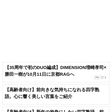
【35周年で初のDUO編成】DIMENSION増崎孝司×
勝田一樹が10月11日に京都RAGへ
favorite_border
PR
3
【高齢者向け】前向きな気持ちになれる四字熟
語。心に響く美しい言葉をご紹介