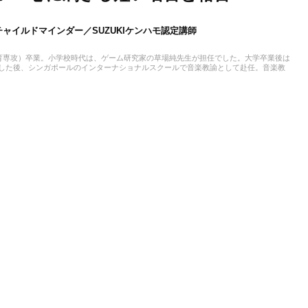
ャイルドマインダー／SUZUKIケンハモ認定講師
育専攻）卒業。小学校時代は、ゲーム研究家の草場純先生が担任でした。大学卒業後は
務した後、シンガポールのインターナショナルスクールで音楽教諭として赴任。音楽教
ども伝える活動をおこない、多くの子供たちと関わってきました。その後、小学館にて
大人との出会いもへて、伝えることの楽しさを経験。教育現場で培った視点と編集者と
音楽や子供に関わる分野を中心に実践に役立つ情報をお届けします。趣味は楽器、歌、
本、工作、クラフト。特技はコマ技。