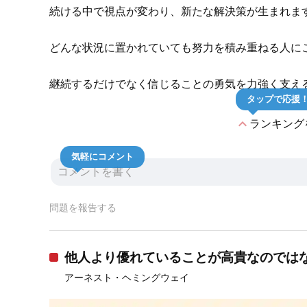
続ける中で視点が変わり、新たな解決策が生まれま
どんな状況に置かれていても努力を積み重ねる人に
継続するだけでなく信じることの勇気を力強く支え
タップで応援
expand_less
ランキング
気軽にコメント
問題を報告する
他人より優れていることが高貴なのでは
アーネスト・ヘミングウェイ