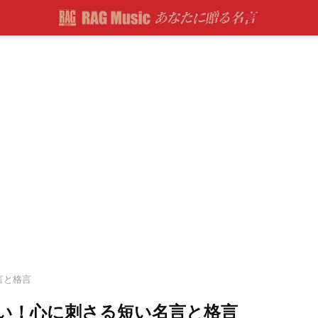
言と格言
い！心に刺さる短い名言と格言