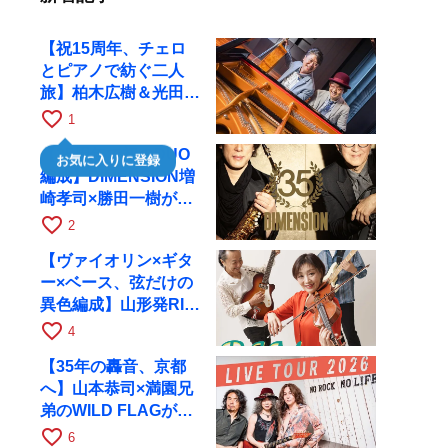
【祝15周年、チェロ
とピアノで紡ぐ二人
旅】柏木広樹＆光田健
一が11月12日に京都
favorite_border
1
RAGへ
【35周年で初のDUO
お気に入りに登録
編成】DIMENSION増
崎孝司×勝田一樹が10
月11日に京都RAGへ
favorite_border
2
【ヴァイオリン×ギタ
ー×ベース、弦だけの
異色編成】山形発RIM
が初全国ツアーで8月
favorite_border
4
17日にRAGへ
【35年の轟音、京都
へ】山本恭司×満園兄
弟のWILD FLAGが8
月6日にRAGでライブ
favorite_border
6