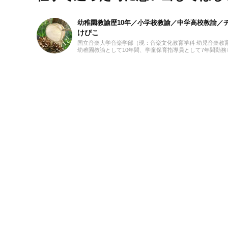
幼稚園教諭歴10年／小学校教諭／中学高校教諭／チ
けぴこ
国立音楽大学音楽学部（現：音楽文化教育学科 幼児音楽教
幼稚園教諭として10年間、学童保育指導員として7年間勤
育だけでなく、日本文化や伝承遊び、レクリエーションな
フリーランスライター、企画、編集の仕事を通して楽しい
しての経験を活かし、インプットとアウトプットを大切に
手作り、おもちゃ、お絵描き、伝承あそび、アウトドア、