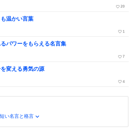
favorite_border
20
くも温かい言葉
favorite_border
1
れるパワーをもらえる名言集
favorite_border
7
分を変える勇気の源
favorite_border
4
expand_more
短い名言と格言