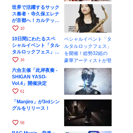
世界で活躍するサック
ス奏者・寺久保エレナ
が京都へ！カルテッ
ト・ツアー京都公演を
favorite_border
10
10月28日に開催
10日間にわたるスペ
シャルイベント「タル
タルロックフェス」を
開催！総勢32組の豪
favorite_border
16
華アーティストが登場
六合主催「此岸夜奏 -
SHIGAN YASO-
Vol.4」開催決定
favorite_border
61
「Manjiro」が3rdシン
グルをリリース！
favorite_border
58