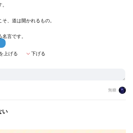
す。
こそ、道は開かれるもの。
る名言です。
！
expand_more
を上げる
下げる
無糖
ない