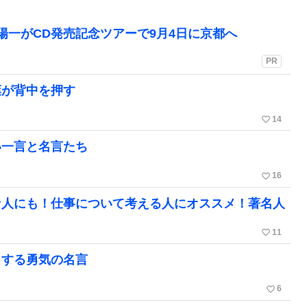
陽一がCD発売記念ツアーで9月4日に京都へ
PR
葉が背中を押す
favorite_border
14
い一言と名言たち
favorite_border
16
な人にも！仕事について考える人にオススメ！著名人
favorite_border
11
しする勇気の名言
favorite_border
6