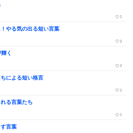
集
favorite_border
1
に！やる気の出る短い言葉
favorite_border
2
が輝く
favorite_border
2
たちによる短い格言
favorite_border
1
くれる言葉たち
favorite_border
1
ます言葉