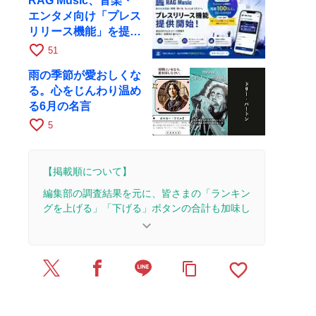
RAG Music、音楽・
エンタメ向け「プレス
リリース機能」を提供
開始
favorite_border
51
雨の季節が愛おしくな
る。心をじんわり温め
る6月の名言
favorite_border
5
【掲載順について】
編集部の調査結果を元に、皆さまの「ランキン
グを上げる」「下げる」ボタンの合計も加味し
て決まります。
keyboard_arrow_down
【更新履歴】
favorite_border
content_copy
2026/2/20：4本のレビューを追加・更新。
2026/2/4：1本のレビューを追加・更新。
2026/1/26：3本のレビューを追加・更新。
2026/1/20：3本のレビューを追加・更新。