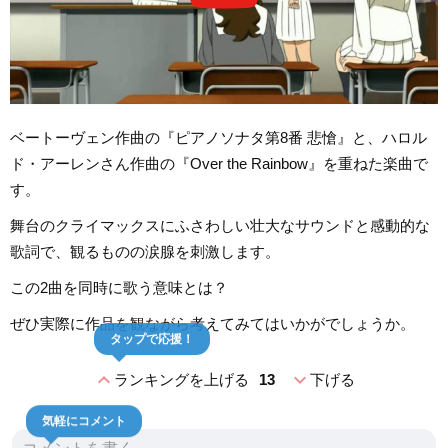
ベートーヴェン作曲の『ピアノソナタ第8番 悲愴』と、ハロル
ド・アーレンさん作曲の『Over the Rainbow』を重ねた楽曲で
す。
舞台のクライマックスにふさわしい壮大なサウンドと感動的な
歌詞で、観るものの涙腺を刺激します。
この2曲を同時に歌う意味とは？
ぜひ実際に作品を観ながら考えてみてはいかがでしょうか。
タップで応援！
expand_less
expand_more
ランキングを上げる
13
下げる
気軽にコメント