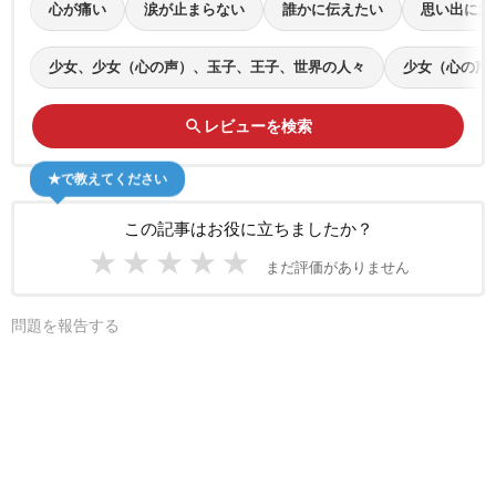
心が痛い
涙が止まらない
誰かに伝えたい
思い出に浸
少女、少女（心の声）、玉子、王子、世界の人々
少女（心の声
search
レビューを検索
★で教えてください
この記事はお役に立ちましたか？
★
★
★
★
★
まだ評価がありません
問題を報告する