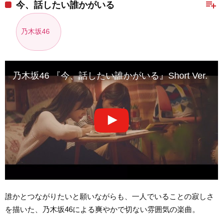
playlist_add
今、話したい誰かがいる
乃木坂46
乃木坂46 『今、話したい誰かがいる』Short Ver.
誰かとつながりたいと願いながらも、一人でいることの寂しさ
を描いた、乃木坂46による爽やかで切ない雰囲気の楽曲。