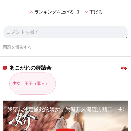
expand_less
expand_more
ランキングを上げる
1
下げる
問題を報告する
playlist_add
あこがれの舞踏会
少女、王子（罪人）
我穿成注定惨死的嫡女，为避开风流渣男魏王，主动求嫁