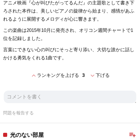
アニメ映画『心が叫びたがってるんだ』の主題歌として書き下
ろされた本作は、美しいピアノの旋律から始まり、感情があふ
れるように展開するメロディが心に響きます。
この楽曲は2015年10月に発売され、オリコン週間チャートで1
位を記録しました。
言葉にできない心の叫びにそっと寄り添い、大切な誰かに話し
かける勇気をくれる1曲です。
expand_less
expand_more
ランキングを上げる
3
下げる
問題を報告する
playlist_add
光のない部屋