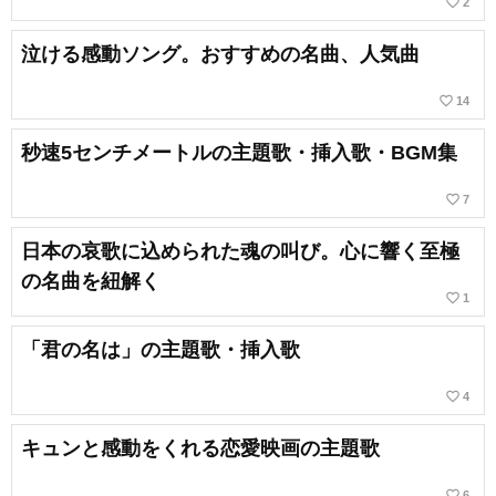
favorite_border
2
泣ける感動ソング。おすすめの名曲、人気曲
favorite_border
14
秒速5センチメートルの主題歌・挿入歌・BGM集
favorite_border
7
日本の哀歌に込められた魂の叫び。心に響く至極
の名曲を紐解く
favorite_border
1
「君の名は」の主題歌・挿入歌
favorite_border
4
キュンと感動をくれる恋愛映画の主題歌
favorite_border
6