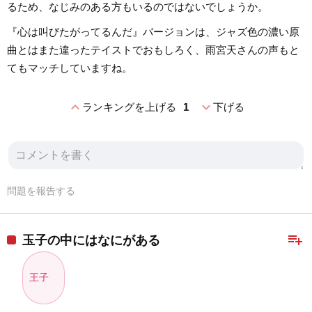
るため、なじみのある方もいるのではないでしょうか。
『心は叫びたがってるんだ』バージョンは、ジャズ色の濃い原
曲とはまた違ったテイストでおもしろく、雨宮天さんの声もと
てもマッチしていますね。
expand_less
expand_more
ランキングを上げる
1
下げる
問題を報告する
playlist_add
玉子の中にはなにがある
王子