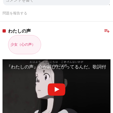
問題を報告する
playlist_add
わたしの声
少女（心の声）
『わたしの声』心が叫びたがってるんだ。歌詞付き