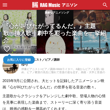
素敵なアニメソング
『心が叫びたがってるんだ。』主題
歌・挿入歌｜劇中を彩った楽曲を一挙紹
介
favorite_border
最終更新：
2025/8/15
伴奏ピアニスト／ピアノ講師
お気に入りに登録
ゆり
伴奏ピアニスト×ピアノ講師×Webライター。4歳からピアノを習い始
め、ピアノ教室の先生に憧れて音楽の道を志す。高校・大学と音楽の
専門課程に進み、器楽や歌の伴奏のおもしろさに目覚める。現在、ピ
アノを教える傍ら、地元愛知を中心にフルート・声楽・合唱等の伴奏
2015年9月に公開され、大ヒットを記録したアニメーション映
者として活動している。レッスンを通して生徒たちから流行の曲を教
わることも多く、邦楽・洋楽・CM曲など、ジャンルを問わずなんでも
画『心が叫びたがってるんだ』の世界を彩る音楽の数々。
ピアノで弾いてみるのが趣味。2021年より、Webライターとしての活
動もスタート。音楽をはじめさまざまなジャンルの執筆にあたってい
る。
主題歌からクラシックをアレンジした劇中歌、登場人物の心情
を見事に表現した楽曲まで、ストーリーに深く寄り添う音楽
は、映画の感動を一層高めてくれます。