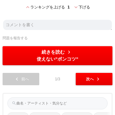
expand_less
expand_more
ランキングを上げる
1
下げる
問題を報告する
chevron_right
続きを読む
使えない”ポンコツ”
chevron_left
chevron_right
前へ
1/3
次へ
search