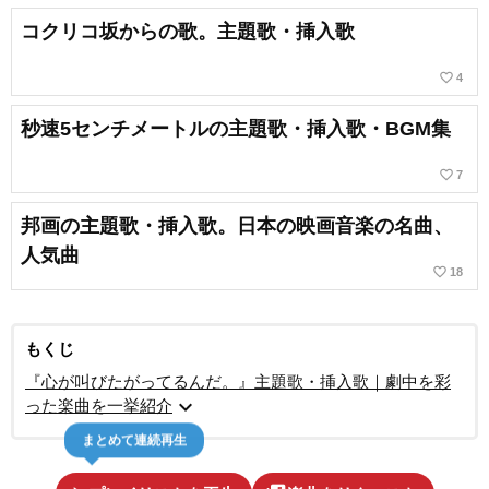
コクリコ坂からの歌。主題歌・挿入歌
favorite_border
4
秒速5センチメートルの主題歌・挿入歌・BGM集
favorite_border
7
邦画の主題歌・挿入歌。日本の映画音楽の名曲、
人気曲
favorite_border
18
もくじ
『心が叫びたがってるんだ。』主題歌・挿入歌｜劇中を彩
expand_more
った楽曲を一挙紹介
まとめて連続再生