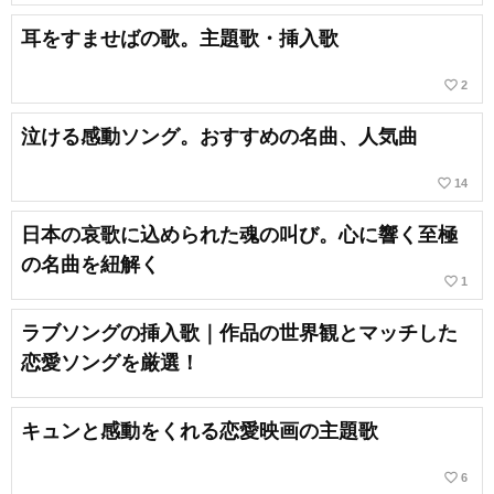
耳をすませばの歌。主題歌・挿入歌
favorite_border
2
泣ける感動ソング。おすすめの名曲、人気曲
favorite_border
14
日本の哀歌に込められた魂の叫び。心に響く至極
の名曲を紐解く
favorite_border
1
ラブソングの挿入歌｜作品の世界観とマッチした
恋愛ソングを厳選！
キュンと感動をくれる恋愛映画の主題歌
favorite_border
6