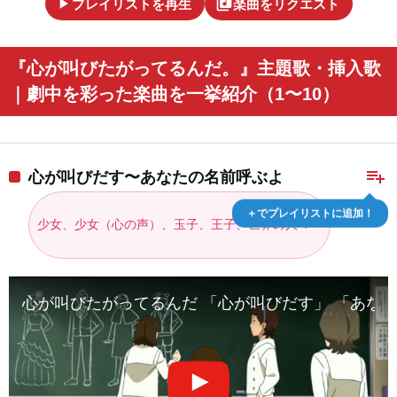
play_arrow
library_music
プレイリストを再生
楽曲をリクエスト
『心が叫びたがってるんだ。』主題歌・挿入歌
｜劇中を彩った楽曲を一挙紹介（1〜10）
playlist_add
心が叫びだす〜あなたの名前呼ぶよ
＋でプレイリストに追加！
少女、少女（心の声）、玉子、王子、世界の人々
心が叫びたがってるんだ 「心が叫びだす」 「あな