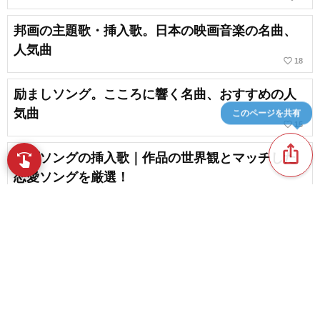
邦画の主題歌・挿入歌。日本の映画音楽の名曲、
人気曲
favorite_border
18
励ましソング。こころに響く名曲、おすすめの人
気曲
このページを共有
favorite_border
15
ios_share
ラブソングの挿入歌｜作品の世界観とマッチした
swipe
指先で音楽をブラウズ
恋愛ソングを厳選！
コクリコ坂からの歌。主題歌・挿入歌
favorite_border
4
content_copy
乃木坂46の感動ソング・人気曲ランキング
【2026】
play_arrow
favorite_border
1