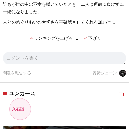
誰もが世の中の不幸を嘆いていたとき、二人は運命に負けずに
一緒になりました。
人とのめぐりあいの大切さを再確認させてくれる1曲です。
expand_less
expand_more
ランキングを上げる
1
下げる
問題を報告する
宵待ジェーン
playlist_add
ユンカース
久石譲