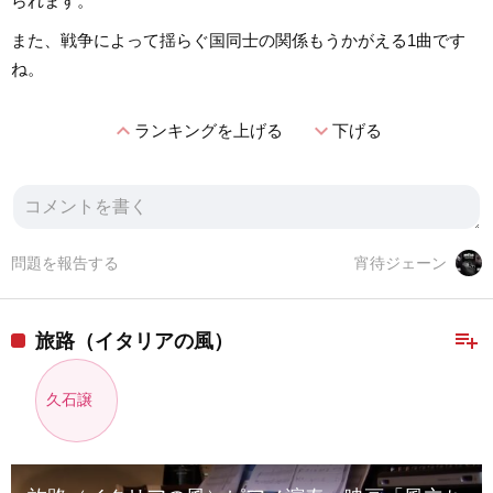
られます。
また、戦争によって揺らぐ国同士の関係もうかがえる1曲です
ね。
expand_less
expand_more
ランキングを上げる
下げる
問題を報告する
宵待ジェーン
playlist_add
旅路（イタリアの風）
久石譲