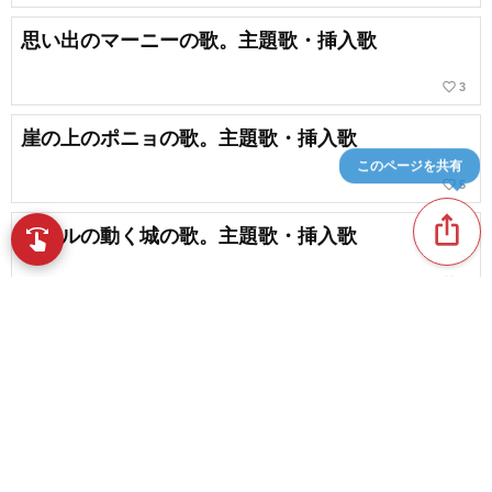
思い出のマーニーの歌。主題歌・挿入歌
favorite_border
3
崖の上のポニョの歌。主題歌・挿入歌
このページを共有
favorite_border
5
ios_share
ハウルの動く城の歌。主題歌・挿入歌
swipe
指先で音楽をブラウズ
favorite_border
5
没入感を生むジブリの名曲たち！作業・勉強用
BGMにオススメ
content_copy
天空の城ラピュタの歌。主題歌・挿入歌
play_arrow
favorite_border
4