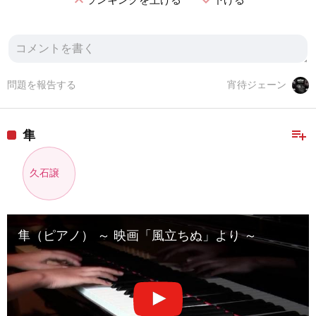
expand_less
expand_more
問題を報告する
宵待ジェーン
playlist_add
隼
久石譲
隼（ピアノ） ～ 映画「風立ちぬ」より ～