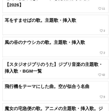
【2026】
favorite_border
11
耳をすませばの歌。主題歌・挿入歌
favorite_border
2
風の谷のナウシカの歌。主題歌・挿入歌
favorite_border
2
【スタジオジブリのうた】ジブリ音楽の主題歌・
挿入歌・BGM一覧
favorite_border
42
飛行機をテーマにした曲。空が似合う名曲
favorite_border
8
魔女の宅急便の歌。アニメの主題歌・挿入歌。ジ