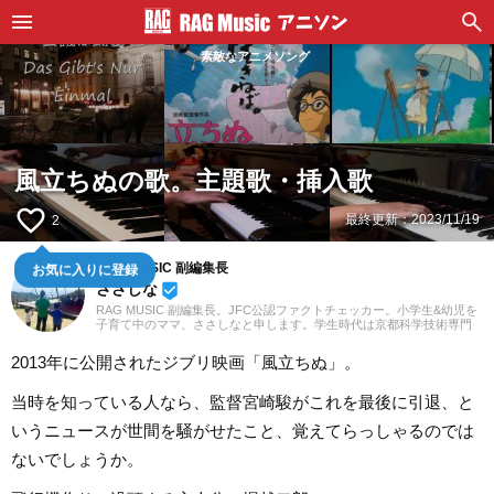
素敵なアニメソング
風立ちぬの歌。主題歌・挿入歌
favorite_border
最終更新：
2023/11/19
2
RAG MUSIC 副編集長
お気に入りに登録
ささしな
beenhere
RAG MUSIC 副編集長。JFC公認ファクトチェッカー。小学生&幼児を
子育て中のママ、ささしなと申します。学生時代は京都科学技術専門
学校で音響・照明・映像技術など幅広く学び、総合的な舞台演出から
クリエイティブな表現力の基礎まで身につけました。卒業後は現職で
2013年に公開されたジブリ映画「風立ちぬ」。
ある音楽制作会社に入社し、現在に至るまで一貫して制作畑にて経験
を積み、音楽を軸に多様な業務に取り組んでいます。現在は自分なり
に子育てについて学んだこと、日々子供と向き合う中で感じたことや
当時を知っている人なら、監督宮崎駿がこれを最後に引退、と
知ったことを活かしながら、子供向けの記事を中心に担当していま
す。少しでもみなさんのお役に立てれば幸いです！
いうニュースが世間を騒がせたこと、覚えてらっしゃるのでは
ないでしょうか。