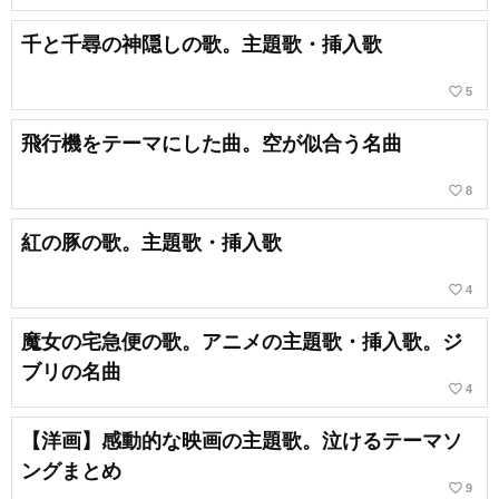
千と千尋の神隠しの歌。主題歌・挿入歌
favorite_border
5
飛行機をテーマにした曲。空が似合う名曲
favorite_border
8
紅の豚の歌。主題歌・挿入歌
favorite_border
4
魔女の宅急便の歌。アニメの主題歌・挿入歌。ジ
ブリの名曲
favorite_border
4
【洋画】感動的な映画の主題歌。泣けるテーマソ
ングまとめ
favorite_border
9