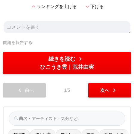
expand_less
expand_more
ランキングを上げる
下げる
問題を報告する
chevron_right
続きを読む
ひこうき雲
荒井由実
chevron_left
chevron_right
前へ
1/5
次へ
search