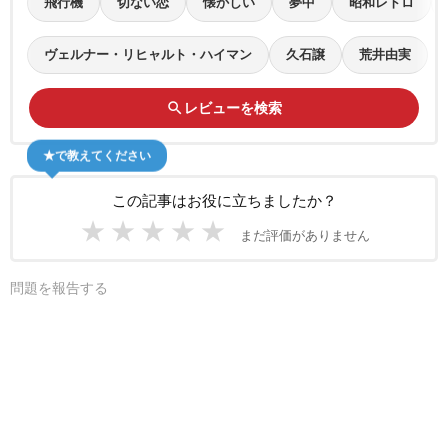
飛行機
切ない恋
懐かしい
夢中
昭和レトロ
ヴェルナー・リヒャルト・ハイマン
久石譲
荒井由実
search
レビューを検索
★で教えてください
この記事はお役に立ちましたか？
★
★
★
★
★
まだ評価がありません
問題を報告する