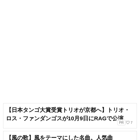
【日本タンゴ大賞受賞トリオが京都へ】トリオ・
ロス・ファンダンゴスが10月9日にRAGで公演
favorite_border
PR
7
【風の歌】風をテーマにした名曲。人気曲