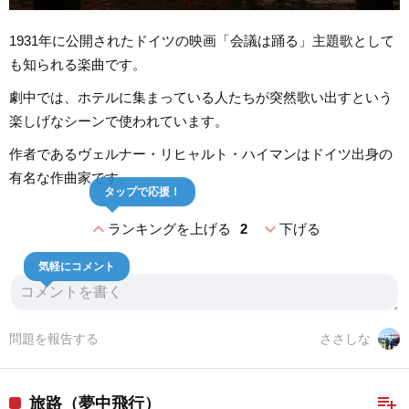
1931年に公開されたドイツの映画「会議は踊る」主題歌として
も知られる楽曲です。
劇中では、ホテルに集まっている人たちが突然歌い出すという
楽しげなシーンで使われています。
作者であるヴェルナー・リヒャルト・ハイマンはドイツ出身の
有名な作曲家です。
タップで応援！
expand_less
expand_more
ランキングを上げる
2
下げる
気軽にコメント
問題を報告する
ささしな
playlist_add
旅路（夢中飛行）