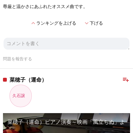
尊厳と温かさにあふれたオススメ曲です。
expand_less
expand_more
ランキングを上げる
下げる
問題を報告する
playlist_add
菜穂子（運命）
久石譲
菜穂子（運命）ピアノ演奏～映画「風立ちぬ」より