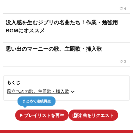
favorite_border
4
没入感を生むジブリの名曲たち！作業・勉強用
BGMにオススメ
思い出のマーニーの歌。主題歌・挿入歌
favorite_border
3
もくじ
expand_more
風立ちぬの歌。主題歌・挿入歌
まとめて連続再生
play_arrow
library_music
プレイリストを再生
楽曲をリクエスト