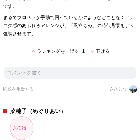
です。
まるでプロペラが手動で回っているかのようなどことなくアナ
ログ感のあふれるアレンジが、「風立ちぬ」の時代背景をより
強調させます。
expand_less
expand_more
ランキングを上げる
1
下げる
問題を報告する
ささしな
菜穂子（めぐりあい）
久石譲