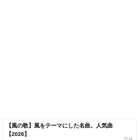
【風の歌】風をテーマにした名曲。人気曲
【2026】
favorite_border
11