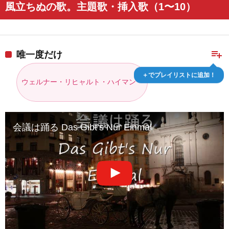
風立ちぬの歌。主題歌・挿入歌（1〜10）
playlist_add
唯一度だけ
＋でプレイリストに追加！
ウェルナー・リヒャルト・ハイマン
会議は踊る Das Gibt’s Nur Einmal