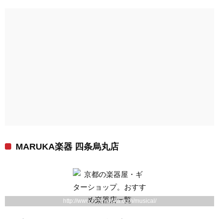
MARUKA楽器 四条烏丸店
http://www.7-7maruka.com/musical/