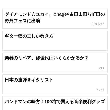
ダイアモンド☆ユカイ、Chage×吉田山田ら町田の
野外フェスに出演
favorite_border
PR
6
ギター弦の正しい巻き方
楽器のリペア。修理代はいくらかかるか？
favorite_border
2
日本の速弾きギタリスト
favorite_border
12
バンドマンの味方！100均で買える音楽便利グッズ