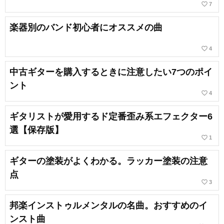
favorite_border
7
楽器別のバンド初心者にオススメの曲
favorite_border
4
中古ギターを購入するときに注意したい7つのポイ
ント
favorite_border
4
ギタリストが愛用するド定番歪み系エフェクター6
選【保存版】
favorite_border
1
ギターの塗装がよくわかる。ラッカー塗装の注意
点
favorite_border
3
邦楽インストゥルメンタルの名曲。おすすめのイ
ンスト曲