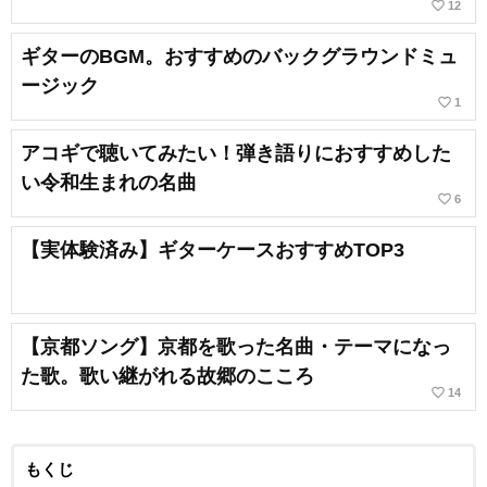
favorite_border
12
ギターのBGM。おすすめのバックグラウンドミュ
ージック
favorite_border
1
アコギで聴いてみたい！弾き語りにおすすめした
い令和生まれの名曲
favorite_border
6
【実体験済み】ギターケースおすすめTOP3
【京都ソング】京都を歌った名曲・テーマになっ
た歌。歌い継がれる故郷のこころ
favorite_border
14
もくじ