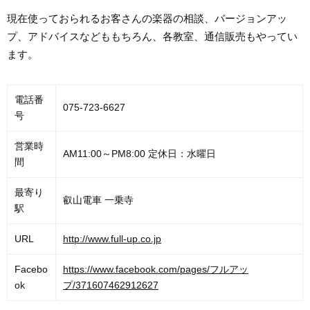
現在使っておられるお客さんの楽器の相談、バージョンアッ
プ、アドバイスなどももちろん、各教室、通信販売もやってい
ます。
電話番
075-723-6627
号
営業時
AM11:00～PM8:00 定休日：水曜日
間
最寄り
叡山電車 一乗寺
駅
URL
http://www.full-up.co.jp
Facebo
https://www.facebook.com/pages/フルアッ
ok
プ/371607462912627