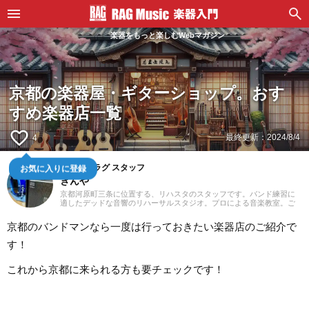
楽器をもっと楽しむWebマガジン
京都の楽器屋・ギターショップ。おす
すめ楽器店一覧
favorite_border
最終更新：
2024/8/4
4
お気に入りに登録
スタジオラグ スタッフ
きんや
京都河原町三条に位置する、リハスタのスタッフです。バンド練習に
適したデッドな音響のリハーサルスタジオ。プロによる音楽教室。ご
予約はウェブにて24時間受付中！あなたの一番店になるために「スタ
ジオラグらしさ」を追求してまいります。
京都のバンドマンなら一度は行っておきたい楽器店のご紹介で
す！
これから京都に来られる方も要チェックです！