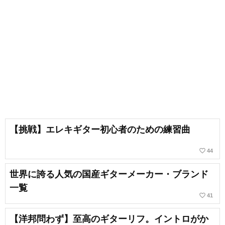
【挑戦】エレキギター初心者のための練習曲
favorite_border
44
世界に誇る人気の国産ギターメーカー・ブランド
一覧
favorite_border
41
【洋邦問わず】至高のギターリフ。イントロがか