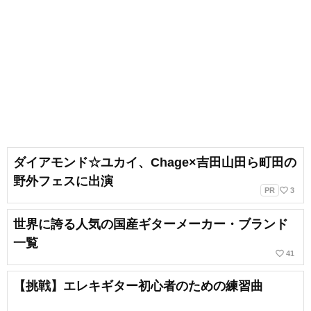
ダイアモンド☆ユカイ、Chage×吉田山田ら町田の
野外フェスに出演
favorite_border
PR
3
世界に誇る人気の国産ギターメーカー・ブランド
一覧
favorite_border
41
【挑戦】エレキギター初心者のための練習曲