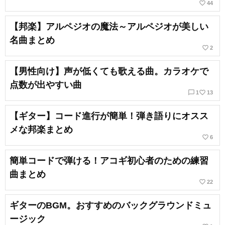
favorite_border
44
【邦楽】アルペジオの魔法～アルペジオが美しい
名曲まとめ
favorite_border
2
【男性向け】声が低くても歌える曲。カラオケで
点数が出やすい曲
chat_bubble_outline
favorite_border
1
13
【ギター】コード進行が簡単！弾き語りにオスス
メな邦楽まとめ
favorite_border
6
簡単コードで弾ける！アコギ初心者のための練習
曲まとめ
favorite_border
22
ギターのBGM。おすすめのバックグラウンドミュ
ージック