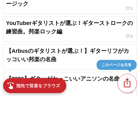
ージック
favorite_border
1
YouTuberギタリストが選ぶ！ギターストロークの
練習曲。邦楽ロック編
favorite_border
3
【Arbusのギタリストが選ぶ！】ギターリフがカ
ッコいい邦楽の名曲
favorite_border
3
このページを共有
【2026】ギターがかっこいいアニソンの名曲・お
ios_share
swipe
指先で音楽をブラウズ
すすめの人気曲
favorite_border
1
【コードが簡単】ギターが簡単な邦楽人気曲まと
め
favorite_border
7
簡単コードで弾ける！アコギ初心者のための練習
content_copy