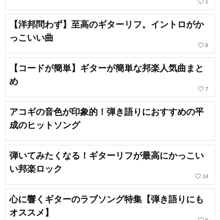
favorite_border
1
【洋邦問わず】至高のギターリフ。イントロがか
っこいい曲
favorite_border
8
【コードが簡単】ギターが簡単な邦楽人気曲まと
め
favorite_border
7
アコギの音色が印象的！弾き語りにおすすめの平
成のヒットソング
弾いてみたくなる！ギターリフが最高にかっこい
い邦楽ロック
favorite_border
14
心に響くギターのラブソング特集【弾き語りにも
オススメ】