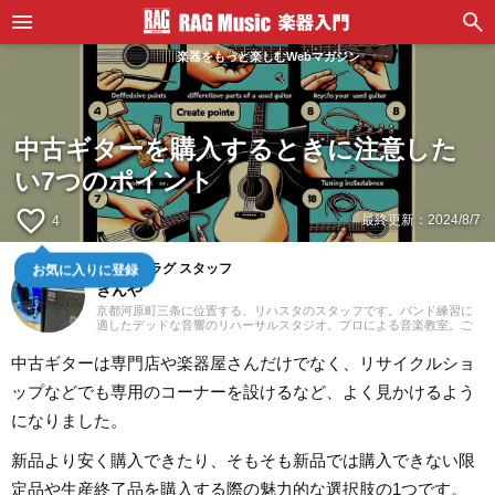
楽器をもっと楽しむWebマガジン
中古ギターを購入するときに注意した
い7つのポイント
favorite_border
最終更新：
2024/8/7
4
お気に入りに登録
スタジオラグ スタッフ
きんや
京都河原町三条に位置する、リハスタのスタッフです。バンド練習に
適したデッドな音響のリハーサルスタジオ。プロによる音楽教室。ご
予約はウェブにて24時間受付中！あなたの一番店になるために「スタ
ジオラグらしさ」を追求してまいります。
中古ギターは専門店や楽器屋さんだけでなく、リサイクルショ
ップなどでも専用のコーナーを設けるなど、よく見かけるよう
になりました。
新品より安く購入できたり、そもそも新品では購入できない限
定品や生産終了品を購入する際の魅力的な選択肢の1つです。