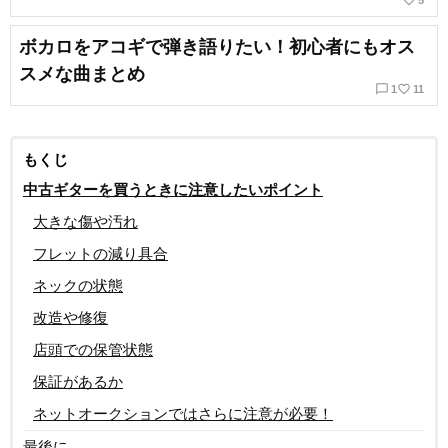
favorite_border
5
ボカロをアコギで弾き語りたい！初心者にもオス
スメな曲まとめ
chat_bubble_outline
favorite_border
1
11
もくじ
中古ギターを買うときに注意したいポイント
大きな傷や汚れ
フレットの減り具合
ネックの状態
改造や修復
店頭での保管状態
保証があるか
ネットオークションではさらに注意が必要！
最後に