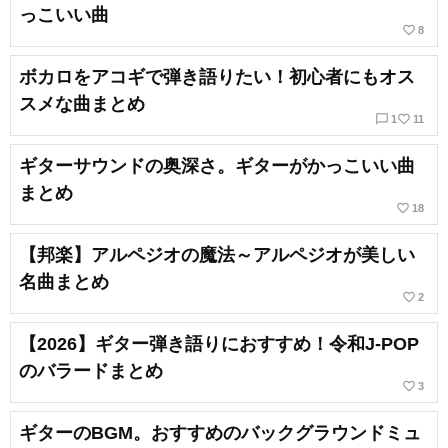
っこいい曲
favorite_border
8
ボカロをアコギで弾き語りたい！初心者にもオス
スメな曲まとめ
chat_bubble_outline
favorite_border
1
11
ギターサウンドの奥深さ。ギターがかっこいい曲
まとめ
favorite_border
18
【邦楽】アルペジオの魔法～アルペジオが美しい
名曲まとめ
favorite_border
2
【2026】ギター弾き語りにおすすめ！令和J-POP
のバラードまとめ
favorite_border
3
ギターのBGM。おすすめのバックグラウンドミュ