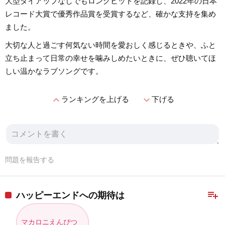
大型タイアップなしでもロングヒットを記録し、2022年の日本
レコード大賞で優秀作品賞を受賞するなど、確かな支持を集め
ました。
大切な人と過ごす何気ない時間を愛おしく感じるときや、ふと
立ち止まって日常の幸せを噛みしめたいときに、ぜひ聴いてほ
しい温かなラブソングです。
expand_less
expand_more
ランキングを上げる
下げる
問題を報告する
playlist_add
ハッピーエンドへの期待は
マカロニえんぴつ