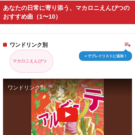
あなたの日常に寄り添う、マカロニえんぴつの
おすすめ曲（1〜10）
playlist_add
ワンドリンク別
＋でプレイリストに追加！
マカロニえんぴつ
ワンドリンク別