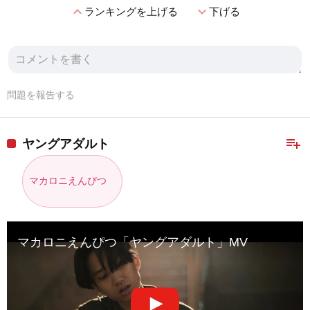
expand_less
expand_more
ランキングを上げる
下げる
問題を報告する
playlist_add
ヤングアダルト
マカロニえんぴつ
マカロニえんぴつ「ヤングアダルト」MV