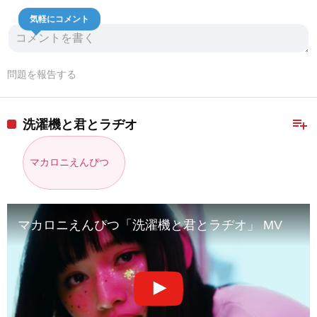
気軽にコメント
問題を報告する
playlist_add
洗濯機と君とラヂオ
マカロニえんぴつ
マカロニえんぴつ「洗濯機と君とラヂオ」 MV