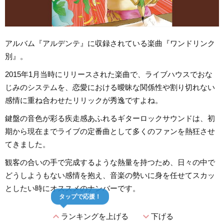
アルバム『アルデンテ』に収録されている楽曲『ワンドリンク
別』。
2015年1月当時にリリースされた楽曲で、ライブハウスでおな
じみのシステムを、恋愛における曖昧な関係性や割り切れない
感情に重ね合わせたリリックが秀逸ですよね。
鍵盤の音色が彩る疾走感あふれるギターロックサウンドは、初
期から現在までライブの定番曲として多くのファンを熱狂させ
てきました。
観客の合いの手で完成するような熱量を持つため、日々の中で
どうしようもない感情を抱え、音楽の勢いに身を任せてスカッ
としたい時にオススメのナンバーです。
タップで応援！
expand_less
expand_more
ランキングを上げる
下げる