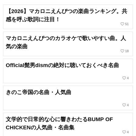
【2026】マカロニえんぴつの楽曲ランキング。共
感を呼ぶ歌詞に注目！
favorite_border
51
マカロニえんぴつのカラオケで歌いやすい曲。人
気の楽曲
favorite_border
18
Official髭男dismの絶対に聴いておくべき名曲
favorite_border
4
きのこ帝国の名曲・人気曲
favorite_border
4
文学的で日常的な心に響きわたるBUMP OF
CHICKENの人気曲・名曲集
favorite_border
4