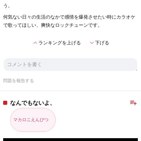
う。
何気ない日々の生活のなかで感情を爆発させたい時にカラオケ
で歌ってほしい、爽快なロックチューンです。
expand_less
expand_more
ランキングを上げる
下げる
問題を報告する
playlist_add
なんでもないよ、
マカロニえんぴつ