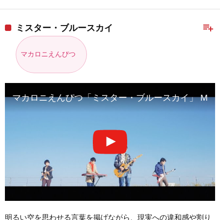
playlist_add
ミスター・ブルースカイ
マカロニえんぴつ
マカロニえんぴつ「ミスター・ブルースカイ」 MV
明るい空を思わせる言葉を掲げながら、現実への違和感や割り