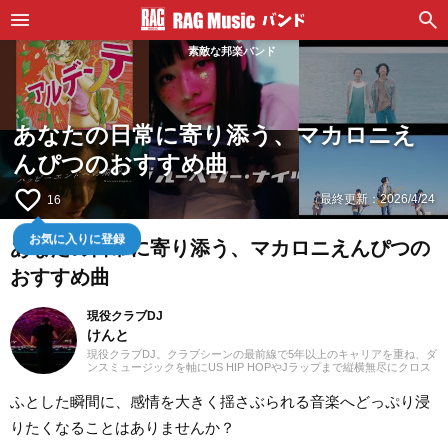
素敵な邦楽バンド
あなたの日常に寄り添う、マカロニえ
んぴつのおすすめ曲
favorite_border
最終更新：
2026/4/24
16
お気に入りに登録
あなたの日常に寄り添う、マカロニえんぴつの
おすすめ曲
現役クラブDJ
けんと
現役クラブDJ。クラブシーンの最前線で5年以上のキャリアを重ね、ダ
ンスミュージックを軸にUS HIP HOPやJラップまで縦横無尽にクロス
オーバー。自作エディットを織り交ぜた確かなミックスワークで、独
自のグルーヴを生み出しフロアを魅了しています。
ふとした瞬間に、感情を大きく揺さぶられる音楽へどっぷり浸
りたくなることはありませんか？