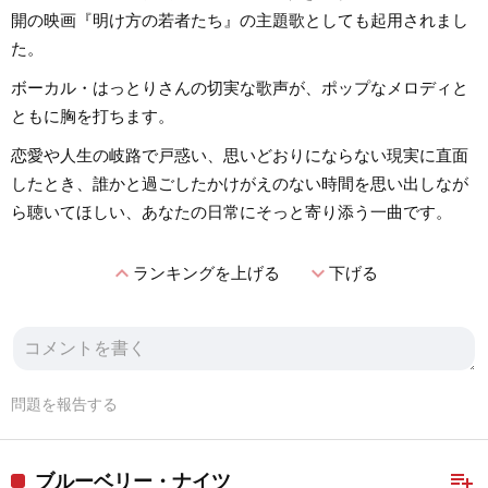
開の映画『明け方の若者たち』の主題歌としても起用されまし
た。
ボーカル・はっとりさんの切実な歌声が、ポップなメロディと
ともに胸を打ちます。
恋愛や人生の岐路で戸惑い、思いどおりにならない現実に直面
したとき、誰かと過ごしたかけがえのない時間を思い出しなが
ら聴いてほしい、あなたの日常にそっと寄り添う一曲です。
expand_less
expand_more
ランキングを上げる
下げる
問題を報告する
playlist_add
ブルーベリー・ナイツ