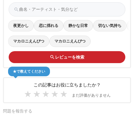
search
夜更かし
恋に揺れる
静かな日常
切ない気持ち
マカロニえんぴつ
マカロニえんぴつ
search
レビューを検索
★で教えてください
この記事はお役に立ちましたか？
★
★
★
★
★
まだ評価がありません
問題を報告する