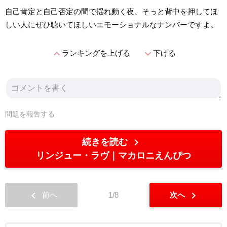
自己肯定と自己否定の間で揺れ動く夜、そっと背中を押してほ
しい人にぜひ聴いてほしいエモーショナルなナンバーですよ。
expand_less
expand_more
ランキングを上げる
下げる
問題を報告する
chevron_right
続きを読む
リンジュー・ラヴ
マカロニえんぴつ
chevron_left
chevron_right
前へ
1/8
次へ