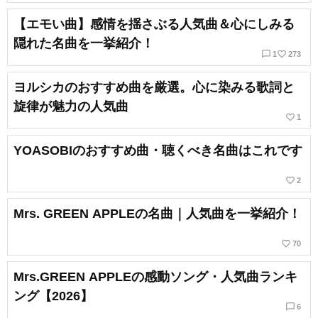
【エモい曲】感情を揺さぶる人気曲＆心にしみる
隠れた名曲を一挙紹介！
chat_bubble_outline
favorite_border
1
273
ヨルシカのおすすめ曲を厳選。心に染みる歌詞と
旋律が魅力の人気曲
favorite_border
1
YOASOBIのおすすめ曲・聴くべき名曲はこれです
favorite_border
2
Mrs. GREEN APPLEの名曲｜人気曲を一挙紹介！
favorite_border
70
Mrs.GREEN APPLEの感動ソング・人気曲ランキ
ング【2026】
chat_bubble_outline
6