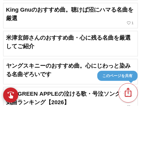
King Gnuのおすすめ曲。聴けば沼にハマる名曲を
厳選
favorite_border
1
米津玄師さんのおすすめ曲・心に残る名曲を厳選
してご紹介
ヤングスキニーのおすすめ曲。心にじわっと染み
る名曲ぞろいです
このページを共有
ios_share
Mrs.GREEN APPLEの泣ける歌・号泣ソング・人
swipe
指先で音楽をブラウズ
気曲ランキング【2026】
favorite_border
5
緑黄色社会の感動ソング・人気曲ランキング
【2026】
favorite_border
2