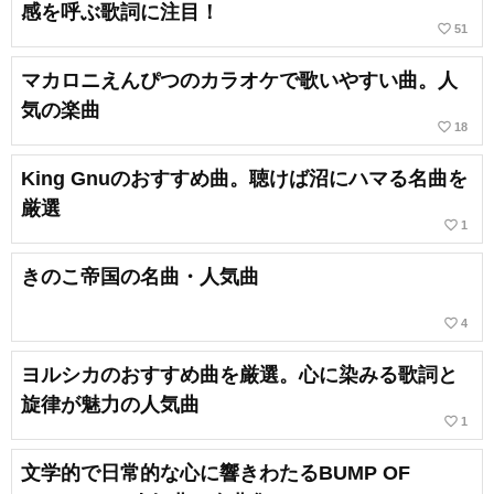
感を呼ぶ歌詞に注目！
favorite_border
51
マカロニえんぴつのカラオケで歌いやすい曲。人
気の楽曲
favorite_border
18
King Gnuのおすすめ曲。聴けば沼にハマる名曲を
厳選
favorite_border
1
きのこ帝国の名曲・人気曲
favorite_border
4
ヨルシカのおすすめ曲を厳選。心に染みる歌詞と
旋律が魅力の人気曲
favorite_border
1
文学的で日常的な心に響きわたるBUMP OF