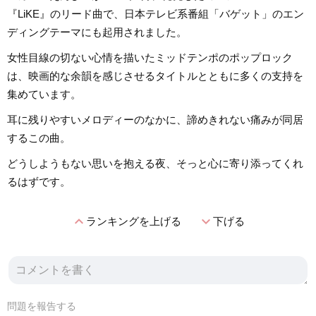
『LiKE』のリード曲で、日本テレビ系番組「バゲット」のエン
ディングテーマにも起用されました。
女性目線の切ない心情を描いたミッドテンポのポップロック
は、映画的な余韻を感じさせるタイトルとともに多くの支持を
集めています。
耳に残りやすいメロディーのなかに、諦めきれない痛みが同居
するこの曲。
どうしようもない思いを抱える夜、そっと心に寄り添ってくれ
るはずです。
expand_less
expand_more
ランキングを上げる
下げる
問題を報告する