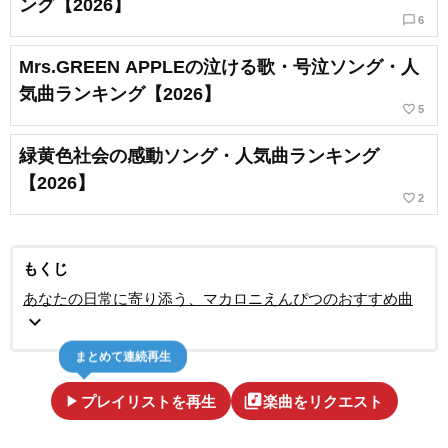
ング【2026】
chat_bubble_outline
6
Mrs.GREEN APPLEの泣ける歌・号泣ソング・人
気曲ランキング【2026】
favorite_border
5
緑黄色社会の感動ソング・人気曲ランキング
【2026】
favorite_border
2
もくじ
あなたの日常に寄り添う、マカロニえんぴつのおすすめ曲
expand_more
まとめて連続再生
play_arrow
library_music
プレイリストを再生
楽曲をリクエスト