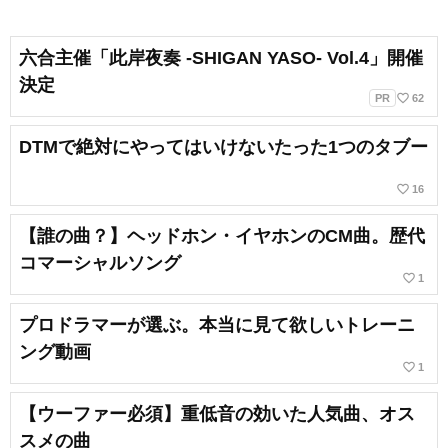
六合主催「此岸夜奏 -SHIGAN YASO- Vol.4」開催
決定
favorite_border
PR
62
DTMで絶対にやってはいけないたった1つのタブー
favorite_border
16
【誰の曲？】ヘッドホン・イヤホンのCM曲。歴代
コマーシャルソング
favorite_border
1
プロドラマーが選ぶ。本当に見て欲しいトレーニ
ング動画
favorite_border
1
【ウーファー必須】重低音の効いた人気曲、オス
スメの曲