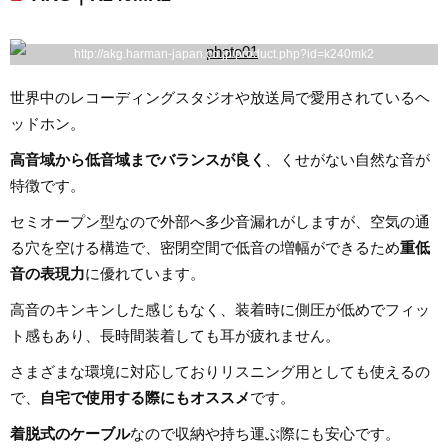
http://akg.harman-japan.co.jp/product.php?id=k240mk2
世界中のレコーディングスタジオや放送局で愛用されているヘ
ッドホン。
高音域から低音域までバランスが良く
、くせがない自然な音が
特徴です。
セミオープン型なので外部へ多少音漏れがしますが、空気の通
る穴を空ける構造で、密閉空間で低音の増幅ができるため
重低
音の表現力
に優れています。
高音のキンキンした感じもなく、装着時に側圧が低めでフィッ
ト感もあり、長時間装着しても耳が疲れません。
さまざまな環境に対応しておりリスニング用としても使えるの
で、
自宅で使用する際にもオススメ
です。
着脱式のケーブル
なので収納や持ち運ぶ際にも安心です。