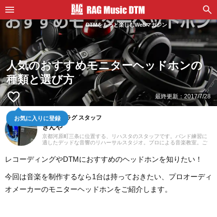
DTMをもっと楽しむWebマガジン
人気のおすすめモニターヘッドホンの
種類と選び方
favorite_border
最終更新：
2017/7/28
スタジオラグ スタッフ
お気に入りに登録
きんや
京都河原町三条に位置する、リハスタのスタッフです。バンド練習に
適したデッドな音響のリハーサルスタジオ。プロによる音楽教室。ご
予約はウェブにて24時間受付中！あなたの一番店になるために「スタ
ジオラグらしさ」を追求してまいります。
レコーディングやDTMにおすすめのヘッドホンを知りたい！
今回は音楽を制作するなら1台は持っておきたい、プロオーディ
オメーカーのモニターヘッドホンをご紹介します。