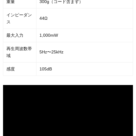
重量
300g（コード含まず）
インピーダン
44Ω
ス
最大入力
1,000mW
再生周波数帯
5Hz〜25kHz
域
感度
105dB