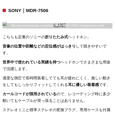
SONY｜MDR-7506
http://www.trewaudio.com/store/Sony-MDR-7506-Headphones.html
こちらも定番のソニーの
折りたたみ式
ヘッドホン。
音像の位置や距離などの定位感がはっきり
して聴きやすいで
す。
世界中で使われている実績を持つ
ヘッドホンでさまざまな用途
で活躍します。
適度な側圧で長時間装着してても耳が疲れにくく、激しい動き
をしてもしっかりフィットしてくれる
耳に優しい装着感
です。
カールコードが採用されている
ので、レコーディング時に多少
動いてもケーブルが突っ張ることはありません。
ステレオミニと標準ステレオの変換プラグ、専用ケースも付属