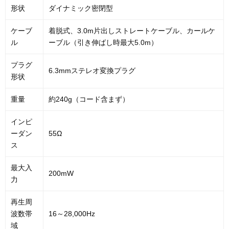
形状
ダイナミック密閉型
ケーブ
着脱式、3.0m片出しストレートケーブル、カールケ
ル
ーブル（引き伸ばし時最大5.0m）
プラグ
6.3mmステレオ変換プラグ
形状
重量
約240g（コード含まず）
インピ
ーダン
55Ω
ス
最大入
200mW
力
再生周
波数帯
16～28,000Hz
域