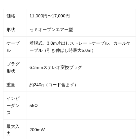
価格
11,000円〜17,000円
形状
セミオープンエアー型
ケーブ
着脱式、3.0m片出しストレートケーブル、カールケ
ル
ーブル（引き伸ばし時最大5.0m）
プラグ
6.3mmステレオ変換プラグ
形状
重量
約240g（コード含まず）
インピ
ーダン
55Ω
ス
最大入
200mW
力