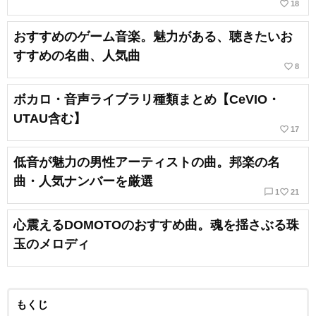
favorite_border
18
おすすめのゲーム音楽。魅力がある、聴きたいお
すすめの名曲、人気曲
favorite_border
8
ボカロ・音声ライブラリ種類まとめ【CeVIO・
UTAU含む】
favorite_border
17
低音が魅力の男性アーティストの曲。邦楽の名
曲・人気ナンバーを厳選
chat_bubble_outline
favorite_border
1
21
心震えるDOMOTOのおすすめ曲。魂を揺さぶる珠
玉のメロディ
もくじ