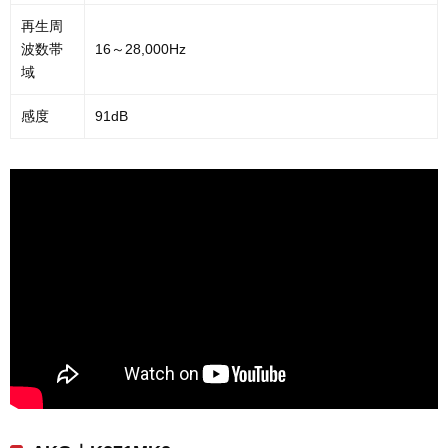
再生周
波数帯
16～28,000Hz
域
感度
91dB