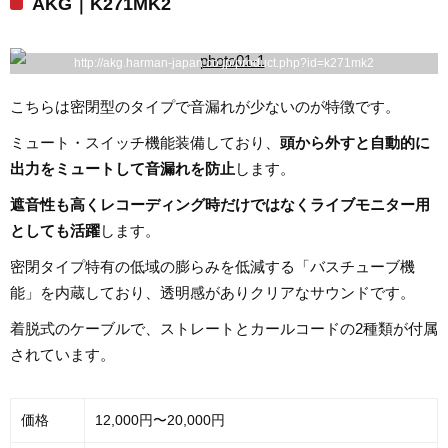
AKG｜K271MK2
http://akg.harman-japan.co.jp/product.php?id=k271mk2
こちらは密閉型のタイプで音漏れが少ないのが特徴です。
ミュート・スイッチ機能装備しており、
頭から外すと自動的に
出力をミュートして音漏れを防止
します。
遮音性も高くレコーディング時だけではなくライブモニター用
としても活躍
します。
密閉タイプ特有の低域の膨らみを低減する「バスチューブ機
能」を内蔵しており、透明感がありクリアなサウンドです。
着脱式のケーブルで、ストレートとカールコードの2種類が付属
されています。
価格
12,000円〜20,000円