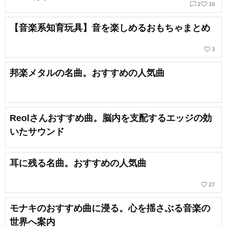
chat_bubble_outline
favorite_border
2
10
【音楽系知育玩具】音を楽しめるおもちゃまとめ
favorite_border
3
邦楽メタルの名曲。おすすめの人気曲
Reolさんおすすめ曲。脳内を支配するエッジの効
いたサウンド
耳に残る名曲。おすすめの人気曲
favorite_border
27
モナキのおすすめ曲に浸る。心を揺さぶる音楽の
世界へ案内