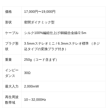
価格
17,000円〜19,000円
形状
密閉ダイナミック型
ケーブル
シルク100%編組仕上げ/銅錫合金線/2.5m
プラグ形
3.5mmステレオミニ / 6.3mmステレオ標準 （ネジ
状
込タイプの変換プラグ付き）
重量
250g（コード含まず）
インピー
30Ω
ダンス
最大入力
2,000mW
再生周波
10～32,000Hz
数帯域