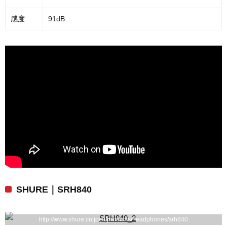
感度
91dB
SHURE｜SRH840
http://www.shure.co.jp/ja/products/headphones/srh840