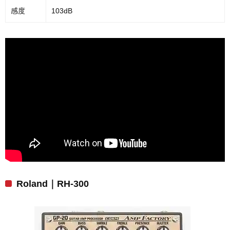
感度
103dB
Roland｜RH-300