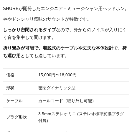
SHUREが開発したエンジニア・ミュージシャン用ヘッドホン。
ややドンシャリ気味のサウンドが特徴です。
しっかり密閉されるタイプ
なので、外からのノイズが入りにく
く音を集中して聞けます。
折り畳みが可能で、着脱式のケーブルや丈夫な本体設計
で、
持
ち運び用
としても適しています。
価格
15,000円〜18,000円
形状
密閉ダイナミック型
ケーブル
カールコード（取り外し可能）
3.5mmステレオミニ (ステレオ標準変換プラグ
プラグ形状
付属)