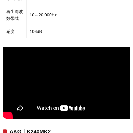
再生周波
10～20,000Hz
数帯域
感度
106dB
AKG｜K240MK2