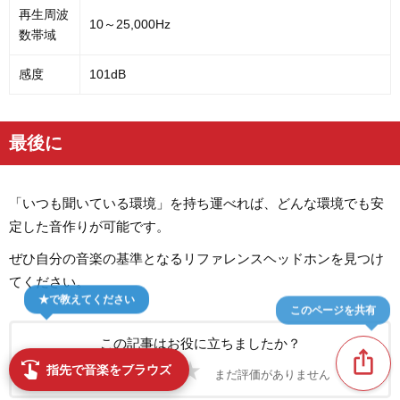
再生周波
10～25,000Hz
数帯域
感度
101dB
最後に
「いつも聞いている環境」を持ち運べれば、どんな環境でも安
定した音作りが可能です。
ぜひ自分の音楽の基準となるリファレンスヘッドホンを見つけ
てください。
★で教えてください
このページを共有
この記事はお役に立ちましたか？
ios_share
★
★
★
★
★
swipe
指先で音楽をブラウズ
まだ評価がありません