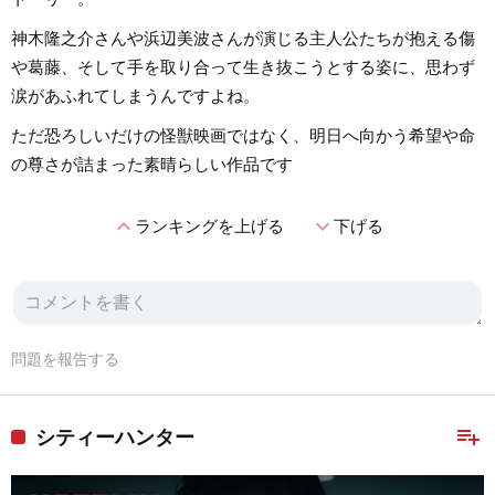
神木隆之介さんや浜辺美波さんが演じる主人公たちが抱える傷
や葛藤、そして手を取り合って生き抜こうとする姿に、思わず
涙があふれてしまうんですよね。
ただ恐ろしいだけの怪獣映画ではなく、明日へ向かう希望や命
の尊さが詰まった素晴らしい作品です
expand_less
expand_more
ランキングを上げる
下げる
問題を報告する
playlist_add
シティーハンター