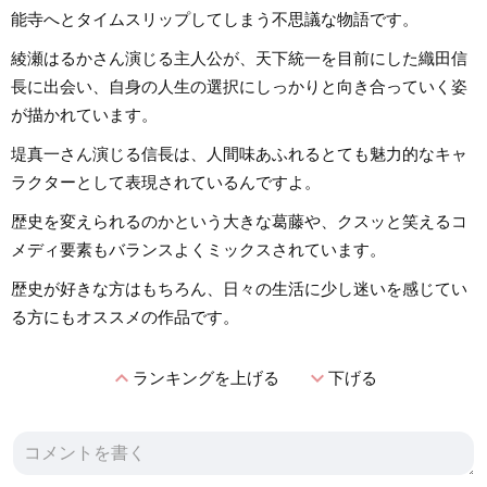
能寺へとタイムスリップしてしまう不思議な物語です。
綾瀬はるかさん演じる主人公が、天下統一を目前にした織田信
長に出会い、自身の人生の選択にしっかりと向き合っていく姿
が描かれています。
堤真一さん演じる信長は、人間味あふれるとても魅力的なキャ
ラクターとして表現されているんですよ。
歴史を変えられるのかという大きな葛藤や、クスッと笑えるコ
メディ要素もバランスよくミックスされています。
歴史が好きな方はもちろん、日々の生活に少し迷いを感じてい
る方にもオススメの作品です。
expand_less
expand_more
ランキングを上げる
下げる