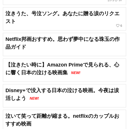
泣きうた、号泣ソング。あなたに贈る涙のリクエ
スト
favorite_border
6
Netflix邦画おすすめ。思わず夢中になる珠玉の作
品ガイド
【泣きたい時に】Amazon Primeで見られる、心
に響く日本の泣ける映画集
NEW!
Disney+で没入する日本の泣ける映画。今夜は涙
活しよう
NEW!
泣いて笑って距離が縮まる。netflixのカップルお
すすめ映画