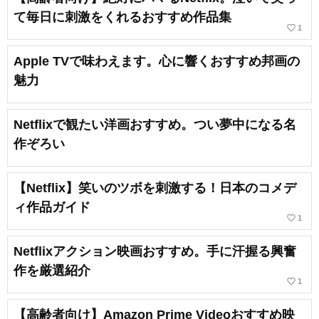
て毎日に刺激をくれるおすすめ作品集
favorite_border
1
Apple TVで味わえます。心に響くおすすめ邦画の
魅力
Netflixで観たい洋画おすすめ。つい夢中になる名
作ぞろい
【Netflix】笑いのツボを刺激する！日本のコメデ
ィ作品ガイド
favorite_border
1
Netflixアクション映画おすすめ。手に汗握る興奮
作を厳選紹介
favorite_border
1
【高齢者向け】Amazon Prime Videoおすすめ映