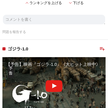
expand_less
expand_more
ランキングを上げる
下げる
問題を報告する
playlist_add
ゴジラ-1.0
【予告】映画『ゴジラ-1.0』《大ヒット上映中》