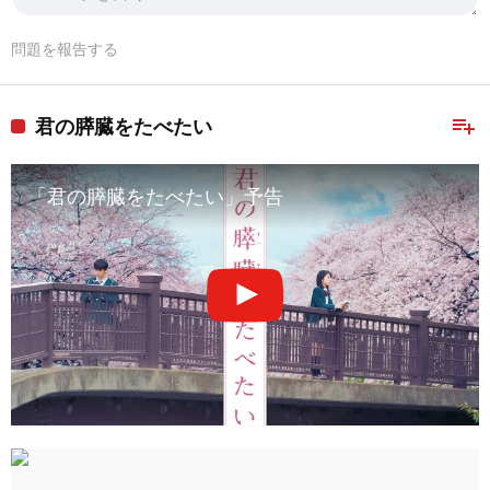
問題を報告する
playlist_add
君の膵臓をたべたい
「君の膵臓をたべたい」予告