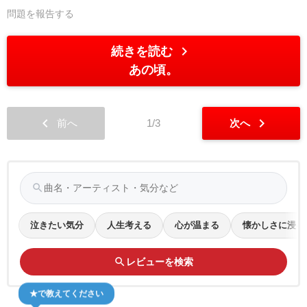
問題を報告する
chevron_right
続きを読む
あの頃。
chevron_left
chevron_right
前へ
1/3
次へ
search
泣きたい気分
人生考える
心が温まる
懐かしさに浸る
search
レビューを検索
★で教えてください