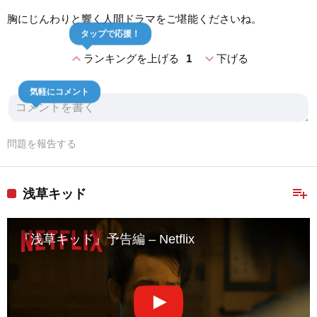
胸にじんわりと響く人間ドラマをご堪能くださいね。
タップで応援！
expand_less
expand_more
ランキングを上げる
1
下げる
気軽にコメント
問題を報告する
playlist_add
浅草キッド
『浅草キッド』予告編 – Netflix