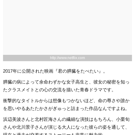
http://www.netflix.com
2017年に公開された映画『君の膵臓をたべたい』。
膵臓の病によって余命わずかな女子高生と、彼女の秘密を知っ
たクラスメイトとの心の交流を描いた青春ドラマです。
衝撃的なタイトルからは想像もつかないほど、命の尊さや誰か
を思いやるあたたかさがぎゅっと詰まった作品なんですよね。
浜辺美波さんと北村匠海さんの繊細な演技はもちろん、小栗旬
さんや北川景子さんが演じる大人になった彼らの姿を通して、
現在と過去が交差するストーリーも非常に魅力的。