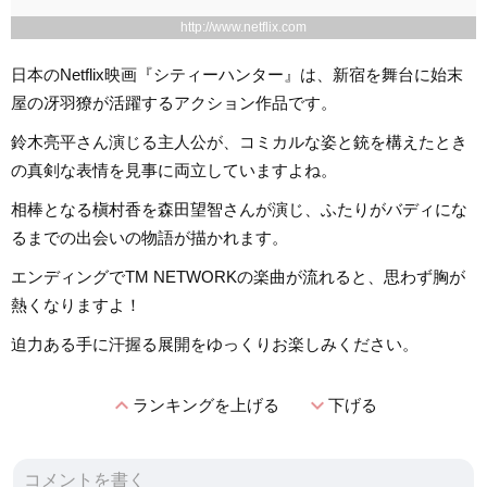
http://www.netflix.com
日本のNetflix映画『シティーハンター』は、新宿を舞台に始末
屋の冴羽獠が活躍するアクション作品です。
鈴木亮平さん演じる主人公が、コミカルな姿と銃を構えたとき
の真剣な表情を見事に両立していますよね。
相棒となる槇村香を森田望智さんが演じ、ふたりがバディにな
るまでの出会いの物語が描かれます。
エンディングでTM NETWORKの楽曲が流れると、思わず胸が
熱くなりますよ！
迫力ある手に汗握る展開をゆっくりお楽しみください。
expand_less
expand_more
ランキングを上げる
下げる