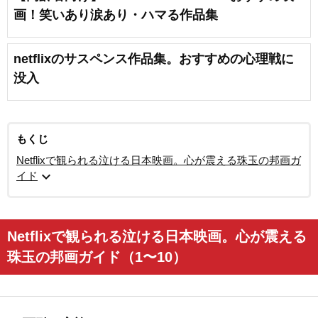
画！笑いあり涙あり・ハマる作品集
netflixのサスペンス作品集。おすすめの心理戦に
没入
もくじ
Netflixで観られる泣ける日本映画。心が震える珠玉の邦画ガ
expand_more
イド
Netflixで観られる泣ける日本映画。心が震える
珠玉の邦画ガイド（1〜10）