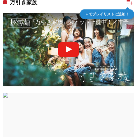
playlist_add
万引き家族
＋でプレイリストに追加！
【公式】『万引き家族』大ヒット上映中！／本予告