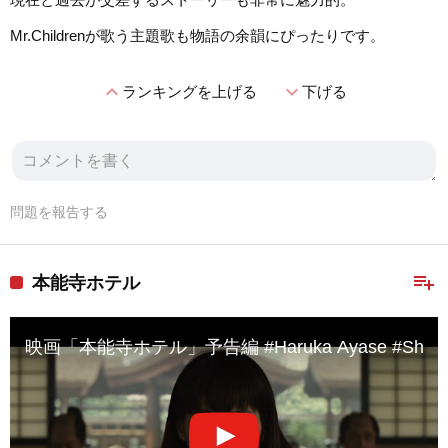
Mr.Childrenが歌う主題歌も物語の余韻にぴったりです。
expand_less
expand_more
ランキングを上げる
下げる
問題を報告する
playlist_add
本能寺ホテル
映画「本能寺ホテル」予告編 #Haruka Ayase #Shinichi