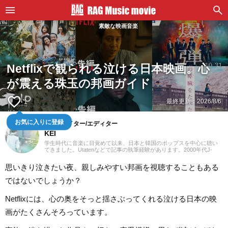
素敵な映画音楽
Netflixで観られる泣ける日本映画。心
が震える珠玉の邦画ガイド
favorite_border
最終更新：
2026/8/6
1
お気に入りに登録
POPSライター/エディター
KEI
学生時代に音楽に目覚めて以来、日本と韓国のポップスを中心に聴い
てきました。Utatenなどで記事の執筆経験があります。2000年代J-
POPと2010年代K-POPが特に青春。「良いものは良い」の精神でジャ
ンル問わずに楽しみます。過去のお仕事の環境とその影響で往年のロ
思いきり泣きたい夜、親しみやすい邦画を視聴することもある
ックや歌謡曲をたくさん耳にしたことが、「好き」の幅を広げたかも
しれません。『RAG MUSIC』ではK-POPとJ-POPを中心に担当中。ポ
ではないでしょうか？
ップスシーンを見てきた肌感覚とヒット性に即した編集を心がけてい
ます。
Netflixには、心の奥をそっと揺さぶってくれる泣ける日本の映
画がたくさんそろっています。