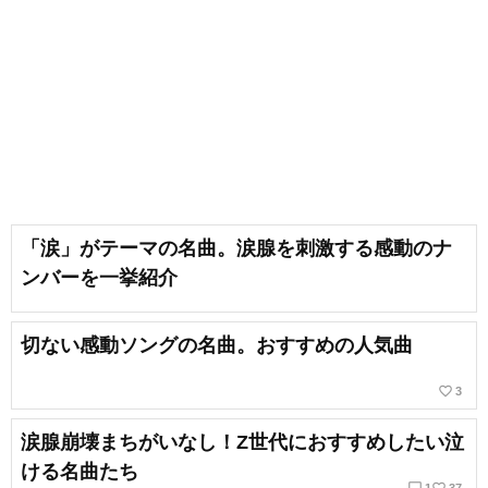
「涙」がテーマの名曲。涙腺を刺激する感動のナ
ンバーを一挙紹介
切ない感動ソングの名曲。おすすめの人気曲
favorite_border
3
涙腺崩壊まちがいなし！Z世代におすすめしたい泣
ける名曲たち
chat_bubble_outline
favorite_border
1
37