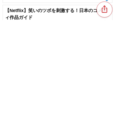
ios_share
【Netflix】笑いのツボを刺激する！日本のコメデ
ィ作品ガイド
favorite_border
1
【歌詞だけで涙】心に染みる泣ける歌
chat_bubble_outline
favorite_border
3
72
content_copy
【涙腺崩壊】心が震えるほど泣ける歌＆歌詞が心
に染みる感動する曲
favorite_border
chat_bubble_outline
favorite_border
10
85
女性におすすめの泣ける歌。邦楽の名曲、人気曲
favorite_border
6
Netflixアクション映画おすすめ。手に汗握る興奮
作を厳選紹介
favorite_border
1