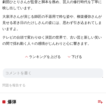
劇団ひとりさんが監督と脚本を務め、芸人の修行時代を丁寧に
映し出しています。
大泉洋さんが演じる師匠の不器用で粋な姿や、柳楽優弥さんが
見せる若き日のたけしさんの姿には、思わず引き込まれてしま
いますよ。
テレビの台頭で変わりゆく演芸の世界で、古い芸と新しい笑い
の間で揺れ動く人々の感情がじんわりと心に響きます。
expand_less
expand_more
ランキングを上げる
下げる
問題を報告する
playlist_add
爆弾