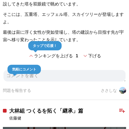
設してきた塔を双眼鏡で眺めています。
そこには、五重塔、エッフェル塔、スカイツリーが登場します
よ。
最後は宙に浮く女性が突如登場し、塔の建設から目指す先が宇
宙へ移り変わったことを示しています。
タップで応援！
expand_less
expand_more
ランキングを上げる
1
下げる
気軽にコメント
問題を報告する
ささしな
playlist_add
大林組 つくるを拓く「継承」篇
佐藤健