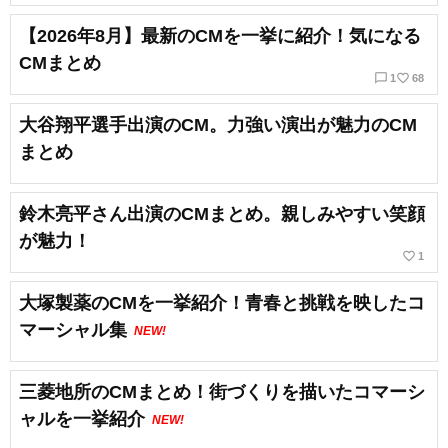
【2026年8月】最新のCMを一挙に紹介！気になる
CMまとめ
chat_bubble_outline
favorite_border
1
68
大谷翔平選手出演のCM。力強い演出が魅力のCM
まとめ
鈴木亮平さん出演のCMまとめ。親しみやすい笑顔
が魅力！
favorite_border
1
大塚製薬のCMを一挙紹介！青春と挑戦を映したコ
マーシャル集
NEW!
三菱地所のCMまとめ！街づくりを描いたコマーシ
ャルを一挙紹介
NEW!