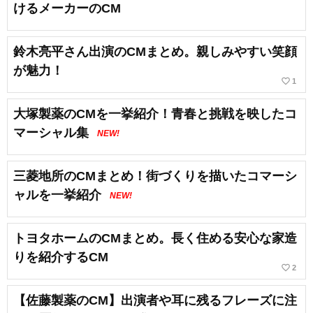
けるメーカーのCM
鈴木亮平さん出演のCMまとめ。親しみやすい笑顔
が魅力！
favorite_border
1
大塚製薬のCMを一挙紹介！青春と挑戦を映したコ
マーシャル集
NEW!
三菱地所のCMまとめ！街づくりを描いたコマーシ
ャルを一挙紹介
NEW!
トヨタホームのCMまとめ。長く住める安心な家造
りを紹介するCM
favorite_border
2
【佐藤製薬のCM】出演者や耳に残るフレーズに注