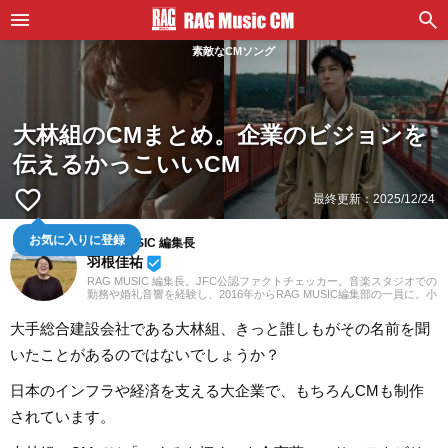
素敵なCMソング
大林組のCMまとめ。企業のビジョンを
伝えるかっこいいCM
favorite_border
最終更新：
2025/12/24
RAG MUSIC 編集長
お気に入りに登録
羽根佳祐
beenhere
RAG MUSIC 編集長。JFC公認ファクトチェッカー。音楽スタジオでの
勤務や婚礼音響を経験し、2016年からRAG MUSIC編集部の一員に。小
学校ではマーチング、中学校では吹奏楽でクラリネット、高校以降は
バンドでドラムと、さまざまな楽器を経験。各種楽曲紹介記事をはじ
大手総合建設会社である大林組、きっと誰しもがその名前を聞
め、各地の音楽フェスの紹介記事やライブレポートなど、自身の音楽
活動やこれまでの業務で培った経験を元に日々記事を制作していま
いたことがあるのではないでしょうか？
す。音楽は国内外のロックはもちろん、最近ではJ-POPも広く好んで
聴いています。
日本のインフラや経済を支える大企業で、もちろんCMも制作
されています。