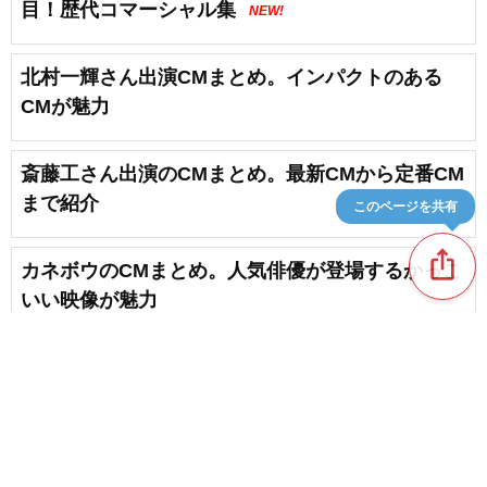
目！歴代コマーシャル集
NEW!
北村一輝さん出演CMまとめ。インパクトのある
CMが魅力
斎藤工さん出演のCMまとめ。最新CMから定番CM
まで紹介
このページを共有
ios_share
カネボウのCMまとめ。人気俳優が登場するかっこ
いい映像が魅力
favorite_border
5
日立のCMまとめ。日立の樹シリーズや最新CMを
紹介
favorite_border
3
content_copy
【DHCのCM】化粧品やサプリメントのコマーシャ