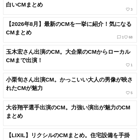
白いCMまとめ
favorite_border
3
【2026年8月】最新のCMを一挙に紹介！気になる
CMまとめ
chat_bubble_outline
favorite_border
1
68
玉木宏さん出演のCM。大企業のCMからローカル
CMまで出演！
favorite_border
1
小栗旬さん出演CM。かっこいい大人の男像が映さ
れたCMが魅力
favorite_border
5
大谷翔平選手出演のCM。力強い演出が魅力のCM
まとめ
【LIXIL】リクシルのCMまとめ。住宅設備を手掛