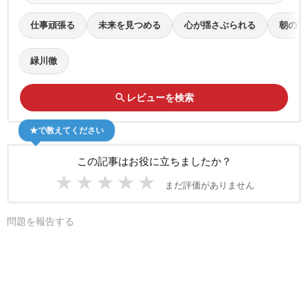
仕事頑張る
未来を見つめる
心が揺さぶられる
朝の気
緑川徹
search
レビューを検索
★で教えてください
この記事はお役に立ちましたか？
★
★
★
★
★
まだ評価がありません
問題を報告する