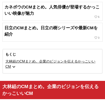
カネボウのCMまとめ。人気俳優が登場するかっこ
いい映像が魅力
favorite_border
5
日立のCMまとめ。日立の樹シリーズや最新CMを
紹介
favorite_border
3
もくじ
大林組のCMまとめ。企業のビジョンを伝えるかっこいい
expand_more
CM
大林組のCMまとめ。企業のビジョンを伝える
かっこいいCM