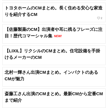
トヨタホームのCMまとめ。長く住める安心な家造
りを紹介するCM
favorite_border
2
【佐藤製薬のCM】出演者や耳に残るフレーズに注
目！歴代コマーシャル集
NEW!
【LIXIL】リクシルのCMまとめ。住宅設備を手掛
けるメーカーのCM
北村一輝さん出演CMまとめ。インパクトのある
CMが魅力
斎藤工さん出演のCMまとめ。最新CMから定番CM
まで紹介