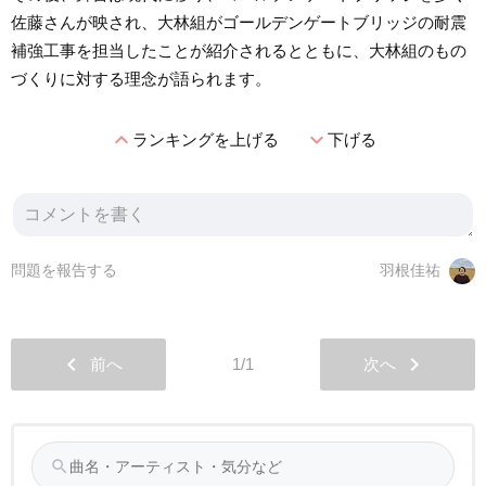
佐藤さんが映され、大林組がゴールデンゲートブリッジの耐震
補強工事を担当したことが紹介されるとともに、大林組のもの
づくりに対する理念が語られます。
expand_less
expand_more
ランキングを上げる
下げる
問題を報告する
羽根佳祐
chevron_left
chevron_right
前へ
1/1
次へ
search