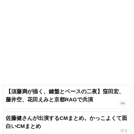
【須藤満が描く、鍵盤とベースの二夜】窪田宏、
藤井空、花田えみと京都RAGで共演
PR
佐藤健さんが出演するCMまとめ。かっこよくて面
白いCMまとめ
favorite_border
3