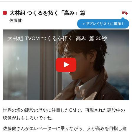
playlist_add
大林組 つくるを拓く「高み」篇
佐藤健
＋でプレイリストに追加！
大林組 TVCM つくるを拓く｢高み｣篇 30秒
世界の塔の建設の歴史に注目したCMで、再現された建設中の
映像がおもしろいですね。
佐藤健さんがエレベーターに乗りながら、人が高みを目指し建