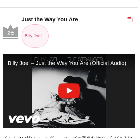
playlist_add
Just the Way You Are
2
位
Billy Joel
Billy Joel – Just the Way You Are (Official Audio)