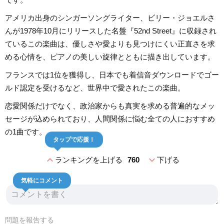
アメリカ出身のシンガーソングライター、ビリー・ジョエルさ
んが1978年10月にリリースした名盤『52nd Street』に収録され
ているこの楽曲は、優しさや愛よりも見つけにくい正直さを求
める心情を、ピアノの美しい旋律とともに描き出しています。
フランスでは1位を獲得し、日本でも着信音ダウンロードでゴー
ルド認定を受けるなど、世界中で愛されたこの楽曲。
恋愛関係だけでなく、政治家からも真実を求める普遍的なメッ
セージが込められており、人間関係に悩む全ての人におすすめ
の1曲です。
タップで応援！
expand_less
expand_more
ランキングを上げる
760
下げる
気軽にコメント
問題を報告する