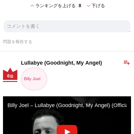
expand_less
expand_more
ランキングを上げる
8
下げる
問題を報告する
playlist_add
Lullabye (Goodnight, My Angel)
6
位
Billy Joel
Billy Joel – Lullabye (Goodnight, My Angel) (Official 