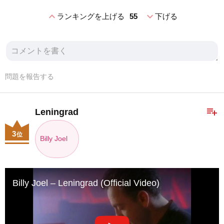
expand_less
expand_more
ランキングを上げる
55
下げる
問題を報告する
playlist_add
Leningrad
3
位
Billy Joel
Billy Joel – Leningrad (Official Video)