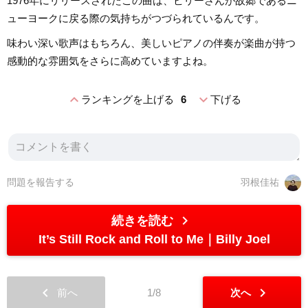
1976年にリリースされたこの曲は、ビリーさんが故郷であるニ
ューヨークに戻る際の気持ちがつづられているんです。
味わい深い歌声はもちろん、美しいピアノの伴奏が楽曲が持つ
感動的な雰囲気をさらに高めていますよね。
expand_less
expand_more
ランキングを上げる
6
下げる
問題を報告する
羽根佳祐
chevron_right
続きを読む
It’s Still Rock and Roll to Me
Billy Joel
chevron_left
chevron_right
前へ
1/8
次へ