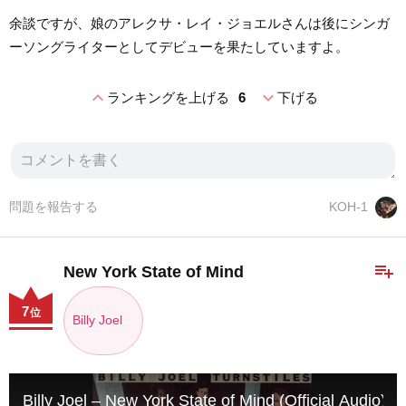
余談ですが、娘のアレクサ・レイ・ジョエルさんは後にシンガ
ーソングライターとしてデビューを果たしていますよ。
expand_less
expand_more
ランキングを上げる
6
下げる
問題を報告する
KOH-1
playlist_add
New York State of Mind
7
位
Billy Joel
Billy Joel – New York State of Mind (Official Audio)