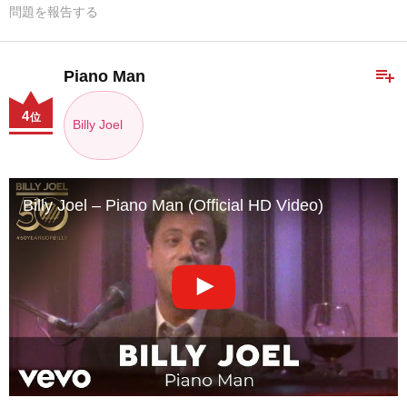
問題を報告する
playlist_add
Piano Man
4
位
Billy Joel
Billy Joel – Piano Man (Official HD Video)