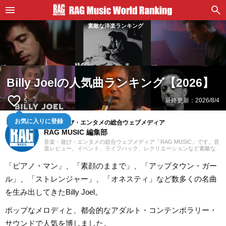
素敵な洋楽ランキング
Billy Joelの人気曲ランキング【2026】
favorite_border
最終更新：
2026/8/4
5
音楽・遊び・エンタメの総合ウェブメディア
お気に入りに登録
RAG MUSIC 編集部
音楽・遊び・エンタメの総合ウェブメディア「RAG MUSIC」です。音
楽レビュー、イベント、ライフハック、レクリエーションなど素敵な
エンタメ情報をお届けします。
「ピアノ・マン」、「素顔のままで」、「アップタウン・ガー
ル」、「ストレンジャー」、「オネスティ」など数多くの名曲
を生み出してきたBilly Joel。
ポップなメロディと、都会的なアダルト・コンテンポラリー・
サウンドで人気を博しました。