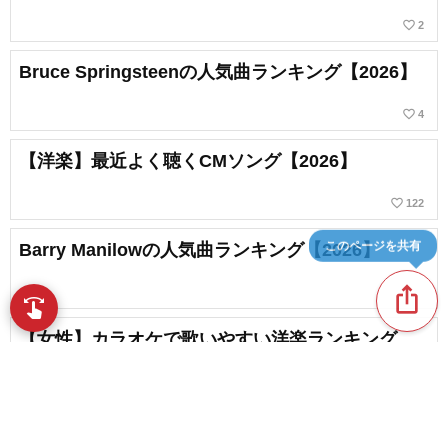
favorite_border
2
Bruce Springsteenの人気曲ランキング【2026】
favorite_border
4
【洋楽】最近よく聴くCMソング【2026】
favorite_border
122
このページを共有
Barry Manilowの人気曲ランキング【2026】
ios_share
swipe
指先で音楽をブラウズ
【女性】カラオケで歌いやすい洋楽ランキング
【2026】
favorite_border
28
Joeの人気曲ランキング【2026】