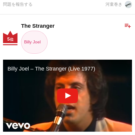
問題を報告する
河童巻き
playlist_add
The Stranger
5
位
Billy Joel
Billy Joel – The Stranger (Live 1977)