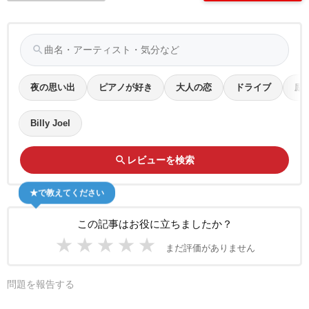
search
夜の思い出
ピアノが好き
大人の恋
ドライブ
励
Billy Joel
search
レビューを検索
★で教えてください
この記事はお役に立ちましたか？
★
★
★
★
★
まだ評価がありません
問題を報告する