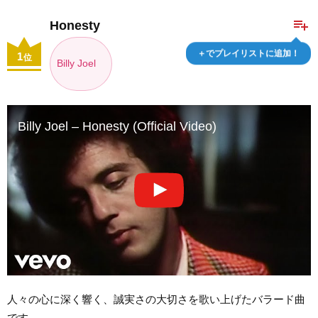
playlist_add
Honesty
＋でプレイリストに追加！
1
位
Billy Joel
Billy Joel – Honesty (Official Video)
人々の心に深く響く、誠実さの大切さを歌い上げたバラード曲
です。