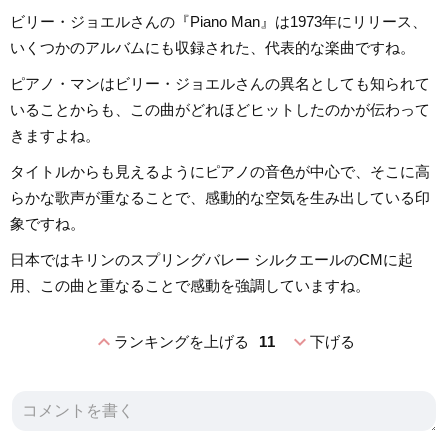
ビリー・ジョエルさんの『Piano Man』は1973年にリリース、
いくつかのアルバムにも収録された、代表的な楽曲ですね。
ピアノ・マンはビリー・ジョエルさんの異名としても知られて
いることからも、この曲がどれほどヒットしたのかが伝わって
きますよね。
タイトルからも見えるようにピアノの音色が中心で、そこに高
らかな歌声が重なることで、感動的な空気を生み出している印
象ですね。
日本ではキリンのスプリングバレー シルクエールのCMに起
用、この曲と重なることで感動を強調していますね。
expand_less
expand_more
ランキングを上げる
11
下げる