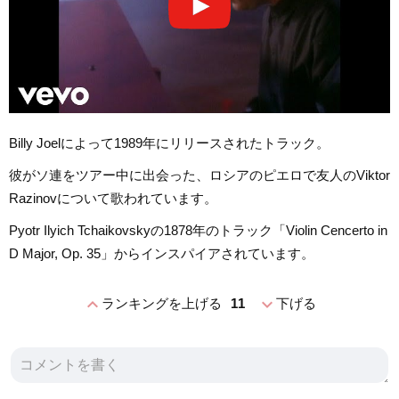
Billy Joelによって1989年にリリースされたトラック。
彼がソ連をツアー中に出会った、ロシアのピエロで友人のViktor
Razinovについて歌われています。
Pyotr Ilyich Tchaikovskyの1878年のトラック「Violin Cencerto in
D Major, Op. 35」からインスパイアされています。
expand_less
expand_more
ランキングを上げる
11
下げる