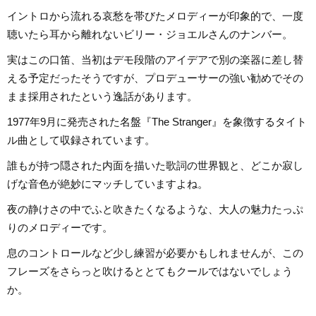
イントロから流れる哀愁を帯びたメロディーが印象的で、一度
聴いたら耳から離れないビリー・ジョエルさんのナンバー。
実はこの口笛、当初はデモ段階のアイデアで別の楽器に差し替
える予定だったそうですが、プロデューサーの強い勧めでその
まま採用されたという逸話があります。
1977年9月に発売された名盤『The Stranger』を象徴するタイト
ル曲として収録されています。
誰もが持つ隠された内面を描いた歌詞の世界観と、どこか寂し
げな音色が絶妙にマッチしていますよね。
夜の静けさの中でふと吹きたくなるような、大人の魅力たっぷ
りのメロディーです。
息のコントロールなど少し練習が必要かもしれませんが、この
フレーズをさらっと吹けるととてもクールではないでしょう
か。