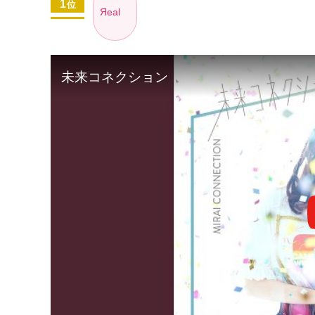
1
位
Яeal
未来コネクション