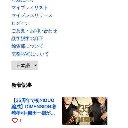
マイプレイリスト
マイプレスリリース
ログイン
ご意見・お問い合わせ
誤字脱字の訂正
編集部について
京都RAGについて
新着記事
【35周年で初のDUO
編成】DIMENSION増
崎孝司×勝田一樹が10
月11日に京都RAGへ
favorite_border
1