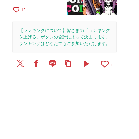
favorite_border
13
【ランキングについて】皆さまの「ランキング
を上げる」ボタンの合計によって決まります。
ランキングはどなたでもご参加いただけます。
play_arrow
favorite_border
content_copy
1