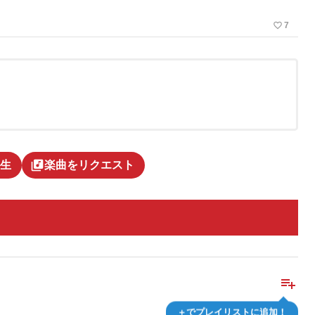
favorite_border
7
library_music
生
楽曲をリクエスト
playlist_add
＋でプレイリストに追加！