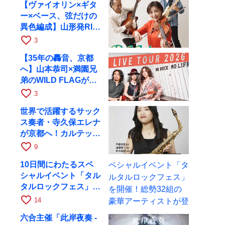
【ヴァイオリン×ギタ
ー×ベース、弦だけの
異色編成】山形発RIM
が初全国ツアーで8月
favorite_border
3
17日にRAGへ
【35年の轟音、京都
へ】山本恭司×満園兄
弟のWILD FLAGが8
月6日にRAGでライブ
favorite_border
3
世界で活躍するサック
ス奏者・寺久保エレナ
が京都へ！カルテッ
ト・ツアー京都公演を
favorite_border
9
10月28日に開催
10日間にわたるスペ
シャルイベント「タル
タルロックフェス」を
開催！総勢32組の豪
favorite_border
14
華アーティストが登場
六合主催「此岸夜奏 -