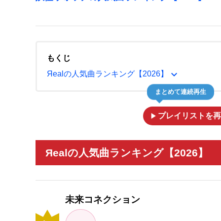
もくじ
expand_more
Яealの人気曲ランキング【2026】
まとめて連続再生
play_arrow
プレイリストを再
Яealの人気曲ランキング【2026】
未来コネクション