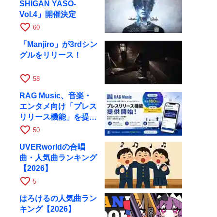
SHIGAN YASO-
Vol.4」開催決定
favorite_border
60
「Manjiro」が3rdシン
グルをリリース！
favorite_border
58
RAG Music、音楽・
エンタメ向け「プレス
リリース機能」を提供
開始
favorite_border
50
UVERworldの合唱
曲・人気曲ランキング
【2026】
favorite_border
5
はろけるの人気曲ラン
キング【2026】