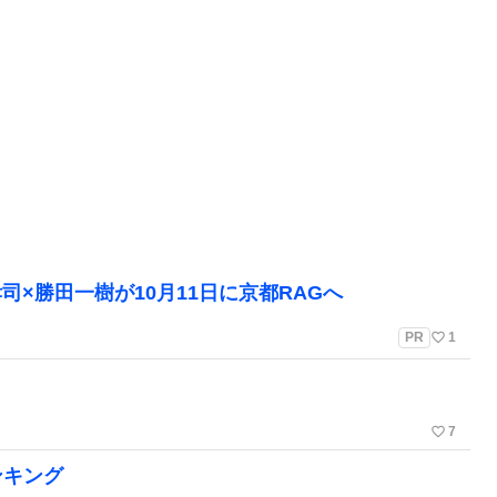
孝司×勝田一樹が10月11日に京都RAGへ
favorite_border
PR
1
favorite_border
7
ンキング