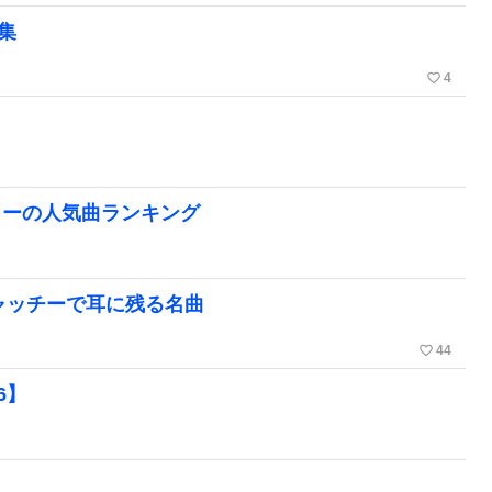
集
favorite_border
4
リーの人気曲ランキング
ャッチーで耳に残る名曲
favorite_border
44
6】