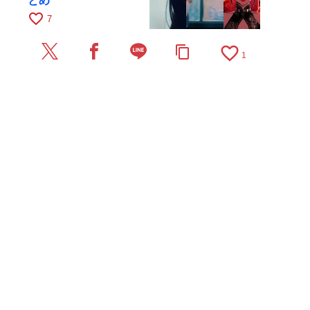
とめ
favorite_border
7
favorite_border
content_copy
1