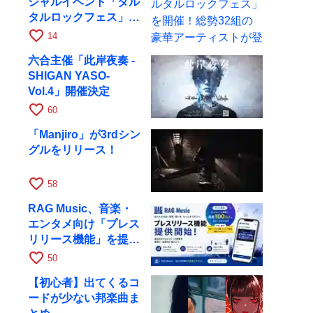
シャルイベント「タル
タルロックフェス」を
開催！総勢32組の豪
favorite_border
14
華アーティストが登場
六合主催「此岸夜奏 -
SHIGAN YASO-
Vol.4」開催決定
favorite_border
60
「Manjiro」が3rdシン
グルをリリース！
favorite_border
58
RAG Music、音楽・
エンタメ向け「プレス
リリース機能」を提供
開始
favorite_border
50
【初心者】出てくるコ
ードが少ない邦楽曲ま