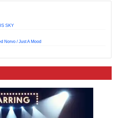
US SKY
ed Norvo / Just A Mood