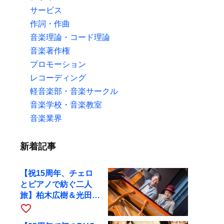
サービス
作詞・作曲
音楽理論・コード理論
音楽著作権
プロモーション
レコーディング
軽音楽部・音楽サークル
音楽学校・音楽教室
音楽業界
新着記事
【祝15周年、チェロ
とピアノで紡ぐ二人
旅】柏木広樹＆光田健
一が11月12日に京都
favorite_border
RAGへ