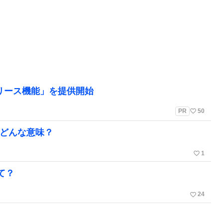
リリース機能」を提供開始
favorite_border
PR
50
てどんな意味？
favorite_border
1
て？
favorite_border
24
？