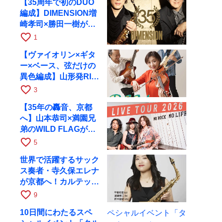
【35周年で初のDUO
編成】DIMENSION増
崎孝司×勝田一樹が10
月11日に京都RAGへ
favorite_border
1
【ヴァイオリン×ギタ
ー×ベース、弦だけの
異色編成】山形発RIM
が初全国ツアーで8月
favorite_border
3
17日にRAGへ
【35年の轟音、京都
へ】山本恭司×満園兄
弟のWILD FLAGが8
月6日にRAGでライブ
favorite_border
5
世界で活躍するサック
ス奏者・寺久保エレナ
が京都へ！カルテッ
ト・ツアー京都公演を
favorite_border
9
10月28日に開催
10日間にわたるスペ