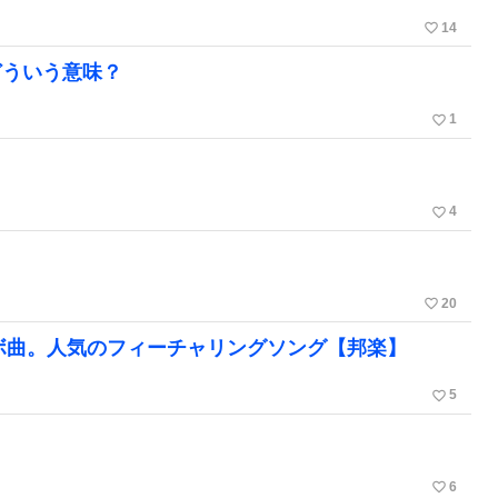
favorite_border
14
どういう意味？
favorite_border
1
favorite_border
4
favorite_border
20
ラボ曲。人気のフィーチャリングソング【邦楽】
favorite_border
5
favorite_border
6