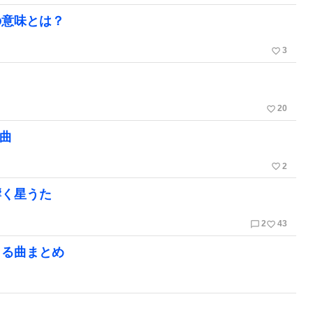
の意味とは？
favorite_border
3
favorite_border
20
気曲
favorite_border
2
響く星うた
chat_bubble_outline
favorite_border
2
43
まる曲まとめ