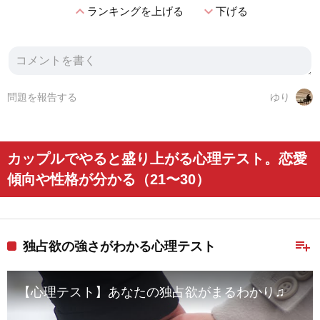
expand_less
expand_more
ランキングを上げる
下げる
問題を報告する
ゆり
カップルでやると盛り上がる心理テスト。恋愛
傾向や性格が分かる（21〜30）
playlist_add
独占欲の強さがわかる心理テスト
【心理テスト】あなたの独占欲がまるわかり♫