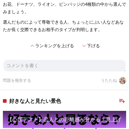
お花、ドーナツ、ライオン、ピンバッジの4種類の中から選んで
みましょう。
選んだものによって尊敬できる人、ちょっとにぶい人などあな
たが長く交際できるお相手のタイプが判明します。
expand_less
expand_more
ランキングを上げる
下げる
問題を報告する
うたたね
playlist_add
好きな人と見たい景色
【心理テスト】恋人との距離感が分かる？見上げた