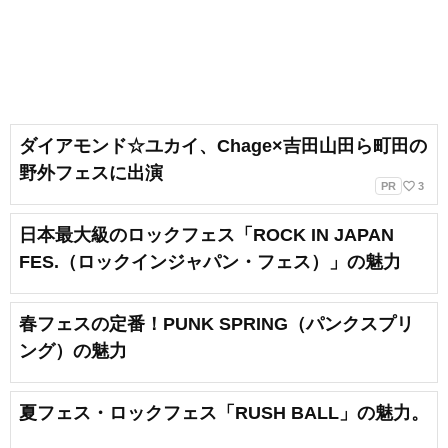
ダイアモンド☆ユカイ、Chage×吉田山田ら町田の
野外フェスに出演
favorite_border
PR
3
日本最大級のロックフェス「ROCK IN JAPAN
FES.（ロックインジャパン・フェス）」の魅力
春フェスの定番！PUNK SPRING（パンクスプリ
ング）の魅力
夏フェス・ロックフェス「RUSH BALL」の魅力。