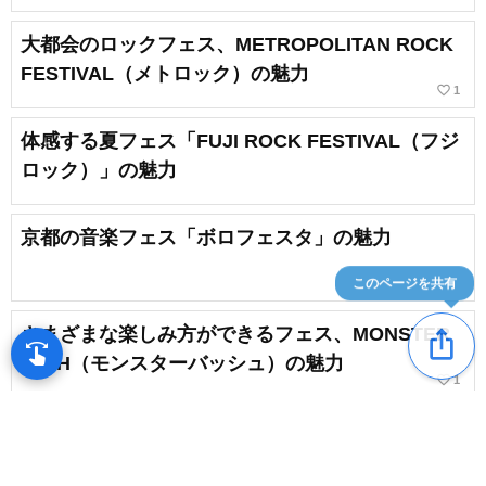
大都会のロックフェス、METROPOLITAN ROCK
FESTIVAL（メトロック）の魅力
favorite_border
1
体感する夏フェス「FUJI ROCK FESTIVAL（フジ
ロック）」の魅力
京都の音楽フェス「ボロフェスタ」の魅力
このページを共有
さまざまな楽しみ方ができるフェス、MONSTER
ios_share
swipe
指先で音楽をブラウズ
baSH（モンスターバッシュ）の魅力
favorite_border
1
夏フェス・ロックフェス「MASTER COLISEUM」
の魅力