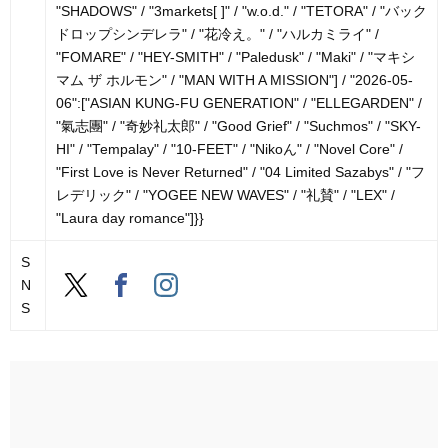
"SHADOWS" / "3markets[ ]" / "w.o.d." / "TETORA" / "バック
ドロップシンデレラ" / "花冷え。" / "ハルカミライ" /
"FOMARE" / "HEY-SMITH" / "Paledusk" / "Maki" / "マキシ
マム ザ ホルモン" / "MAN WITH A MISSION"] / "2026-05-
06":["ASIAN KUNG-FU GENERATION" / "ELLEGARDEN" /
"氣志團" / "奇妙礼太郎" / "Good Grief" / "Suchmos" / "SKY-
HI" / "Tempalay" / "10-FEET" / "Nikoん" / "Novel Core" /
"First Love is Never Returned" / "04 Limited Sazabys" / "フ
レデリック" / "YOGEE NEW WAVES" / "礼賛" / "LEX" /
"Laura day romance"]}}
S
N
S