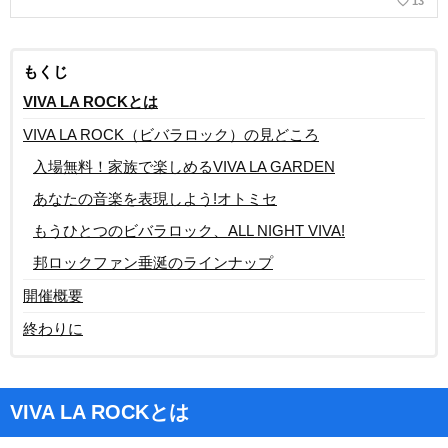
favorite_border
13
もくじ
VIVA LA ROCKとは
VIVA LA ROCK（ビバラロック）の見どころ
入場無料！家族で楽しめるVIVA LA GARDEN
あなたの音楽を表現しよう!オトミセ
もうひとつのビバラロック、ALL NIGHT VIVA!
邦ロックファン垂涎のラインナップ
開催概要
終わりに
VIVA LA ROCKとは