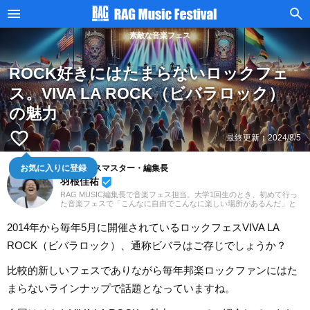
素敵な音楽フェス
ROCK好きにはたまらないロックフェ
ス。VIVA LA ROCK（ビバラロック）
の魅力
favorite_border
最終更新：
2024/8/5
音楽フェスマスター・編集長
お気に入りに登録
羽根佳祐
beenhere
RAG MUSIC編集長で音楽フェス担当。大学1回生のとき、初めて行っ
た音楽フェスで「こんなに自由でこんなに楽しい場所があるんだ」と
その魅力に取り憑かれました。すてきな音楽フェスの情報をお届け
し、音楽フェスファンを増やすべく、日々発信中。
2014年から毎年5月に開催されているロックフェスVIVA LA
ROCK（ビバラロック）、通称ビバラはご存じでしょうか？
比較的新しいフェスでありながら毎年邦楽ロックファンにはた
まらないラインナップで話題となっていますね。