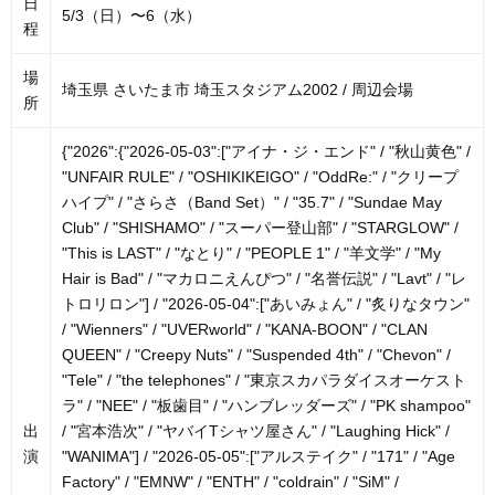
日
5/3（日）〜6（水）
程
場
埼玉県 さいたま市 埼玉スタジアム2002 / 周辺会場
所
{"2026":{"2026-05-03":["アイナ・ジ・エンド" / "秋山黄色" /
"UNFAIR RULE" / "OSHIKIKEIGO" / "OddRe:" / "クリープ
ハイプ" / "さらさ（Band Set）" / "35.7" / "Sundae May
Club" / "SHISHAMO" / "スーパー登山部" / "STARGLOW" /
"This is LAST" / "なとり" / "PEOPLE 1" / "羊文学" / "My
Hair is Bad" / "マカロニえんぴつ" / "名誉伝説" / "Lavt" / "レ
トロリロン"] / "2026-05-04":["あいみょん" / "炙りなタウン"
/ "Wienners" / "UVERworld" / "KANA-BOON" / "CLAN
QUEEN" / "Creepy Nuts" / "Suspended 4th" / "Chevon" /
"Tele" / "the telephones" / "東京スカパラダイスオーケスト
ラ" / "NEE" / "板歯目" / "ハンブレッダーズ" / "PK shampoo"
出
/ "宮本浩次" / "ヤバイTシャツ屋さん" / "Laughing Hick" /
演
"WANIMA"] / "2026-05-05":["アルステイク" / "171" / "Age
Factory" / "EMNW" / "ENTH" / "coldrain" / "SiM" /