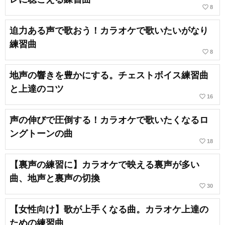
favorite_border
8
迫力ある声で歌おう！カラオケで歌いたいがなり
練習曲
favorite_border
8
地声の響きを豊かにする。チェストボイス練習曲
と上達のコツ
favorite_border
16
声の伸びで圧倒する！カラオケで歌いたくなるロ
ングトーンの曲
favorite_border
18
【裏声の練習に】カラオケで映える裏声が多い
曲、地声と裏声の切換
favorite_border
30
【女性向け】歌が上手くなる曲。カラオケ上達の
ための練習曲