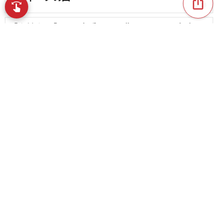
ios_share
swipe
favorite_border
18
指先で音楽をブラウズ
【女性向け】歌が上手くなる曲。カラオケ上達の
ための練習曲
favorite_border
6
【音痴でも大丈夫】カラオケ練習曲に最適な歌い
やすい曲を紹介
content_copy
favorite_border
54
favorite_border
【歌いやすい】カラオケでオススメなボカロ曲ま
とめ
chat_bubble_outline
favorite_border
6
279
【ピアノ伴奏譜】弾き語り人気曲のおすすめ楽譜
をピックアップ！
【男性必見】これを歌っていればカラオケ上達間
違いなし