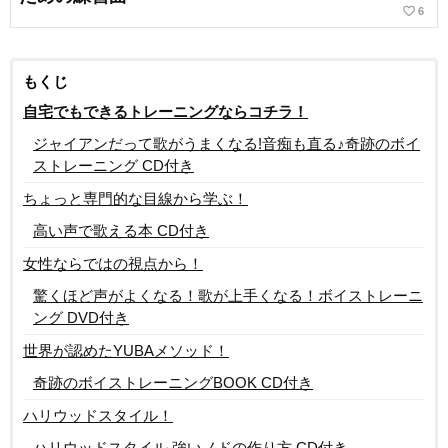
favorite_border
6
もくじ
自宅でもできるトレーニングならコチラ！
ジャイアンだって歌がうまくなる!音痴も直る♪奇跡のボイ
ストレーニング CD付き
ちょっと専門的な目線から学ぶ！
高い声で歌える本 CD付き
女性ならではの視点から！
驚くほど声がよくなる！歌が上手くなる！ボイストレーニ
ング DVD付き
世界が認めたYUBAメソッド！
奇跡のボイストレーニングBOOK CD付き
ハリウッドスタイル！
ハリウッドスタイル 強いノドの作り方 CD付き