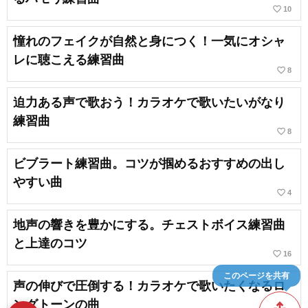
favorite_border
10
憧れのフェイクが自然と身につく！一気にオシャ
レに聴こえる練習曲
favorite_border
8
迫力ある声で歌おう！カラオケで歌いたいがなり
練習曲
favorite_border
8
ビブラート練習曲。コツが掴めるおすすめの出し
やすい曲
favorite_border
4
地声の響きを豊かにする。チェストボイス練習曲
と上達のコツ
favorite_border
16
このページを共有
声の伸びで圧倒する！カラオケで歌いたくなるロ
ングトーンの曲