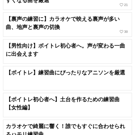
すくなる曲を厳選
favorite_border
21
【裏声の練習に】カラオケで映える裏声が多い
曲、地声と裏声の切換
favorite_border
30
【男性向け】ボイトレ初心者へ。声が変わる一曲
に出会えます
【ボイトレ】練習曲にぴったりなアニソンを厳選
【ボイトレ初心者へ】土台を作るための練習曲
【女性編】
カラオケで綺麗に響く！誰でもすぐに合わせられ
るハモリ練習曲