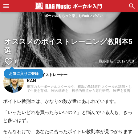
ボーカルをもっと楽しむWebマガジン
オススメのボイストレーニング教則本5
選
favorite_border
最終更新：
2017/3/18
1
仙台のボイストレーナー
お気に入りに登録
KAN
東京の大手ボーカルスクールや、横浜のR&B専門スクールの講師とし
て生徒を育成。 喉の構造を、科学的視点から専門研究。 喉声を改善
し、高音を楽に出す従来のボイストレーニングとは全く違うトレーニ
ング法で多くの悩みを解決し、延べ300人以上の指導に当たる。 現在
ボイトレ教則本は、かなりの数が世にあふれています。
は、宮城県仙台で指導しています。LOOSE VOICEでは、随時、体験レ
ッスンを実施しております。実際に、あなたの声を聞かせて頂き、ア
ドバイスいたします。また、出張レッスンも対応しておりますので、
「いったいどれを買ったらいいの？」と悩んでいる人も、きっ
ご依頼頂ければ、あなたの街にもお伺いいたします。ぜひ、あなたの
夢を応援させてください。その他、質問、お問合せも、お気軽にお寄
と多いはず。
せ下さい。
そんなわけで、あなたに合ったボイトレ教則本が見つかります