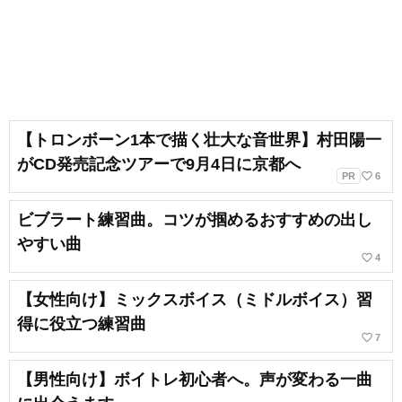
【トロンボーン1本で描く壮大な音世界】村田陽一
がCD発売記念ツアーで9月4日に京都へ
favorite_border
PR
6
ビブラート練習曲。コツが掴めるおすすめの出し
やすい曲
favorite_border
4
【女性向け】ミックスボイス（ミドルボイス）習
得に役立つ練習曲
favorite_border
7
【男性向け】ボイトレ初心者へ。声が変わる一曲