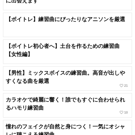
に出会えます
【ボイトレ】練習曲にぴったりなアニソンを厳選
【ボイトレ初心者へ】土台を作るための練習曲
【女性編】
【男性】ミックスボイスの練習曲。高音が出しや
すくなる曲を厳選
favorite_border
21
カラオケで綺麗に響く！誰でもすぐに合わせられ
るハモリ練習曲
favorite_border
10
憧れのフェイクが自然と身につく！一気にオシャ
レに聴こえる練習曲