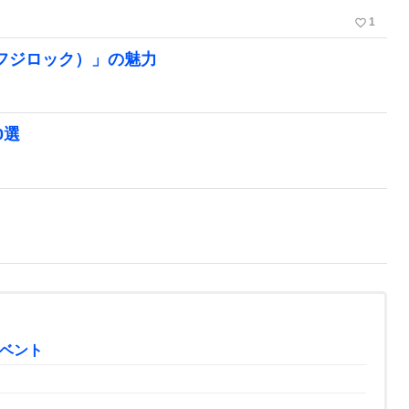
favorite_border
1
L（フジロック）」の魅力
0選
ベント