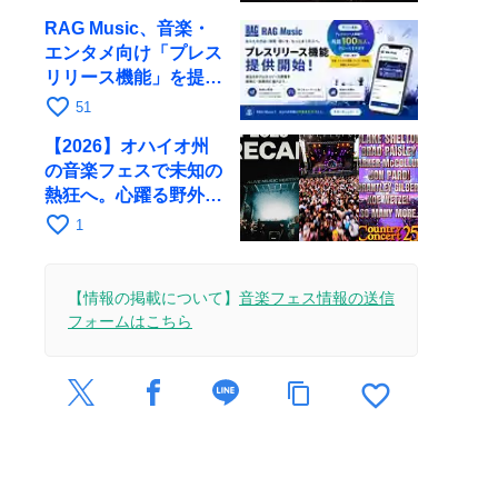
RAG Music、音楽・
エンタメ向け「プレス
リリース機能」を提供
開始
favorite_border
51
【2026】オハイオ州
の音楽フェスで未知の
熱狂へ。心躍る野外イ
ベント
favorite_border
1
【情報の掲載について】
音楽フェス情報の送信
フォームはこちら
favorite_border
content_copy