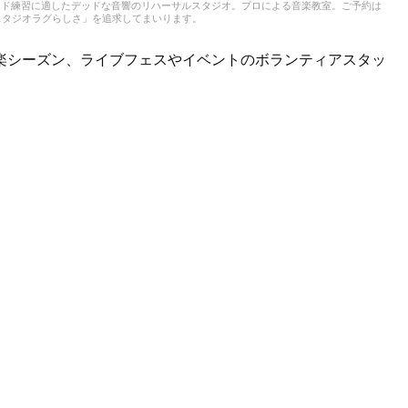
ンド練習に適したデッドな音響のリハーサルスタジオ。プロによる音楽教室。ご予約は
スタジオラグらしさ」を追求してまいります。
楽シーズン、ライブフェスやイベントのボランティアスタッ