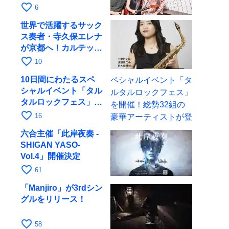
月6日にRAGでライブ
favorite_border
6
世界で活躍するサック
ス奏者・寺久保エレナ
が京都へ！カルテッ
ト・ツアー京都公演を
favorite_border
10
10月28日に開催
10日間にわたるスペ
シャルイベント「タル
タルロックフェス」を
開催！総勢32組の豪
favorite_border
16
華アーティストが登場
六合主催「此岸夜奏 -
SHIGAN YASO-
Vol.4」開催決定
favorite_border
61
「Manjiro」が3rdシン
グルをリリース！
favorite_border
58