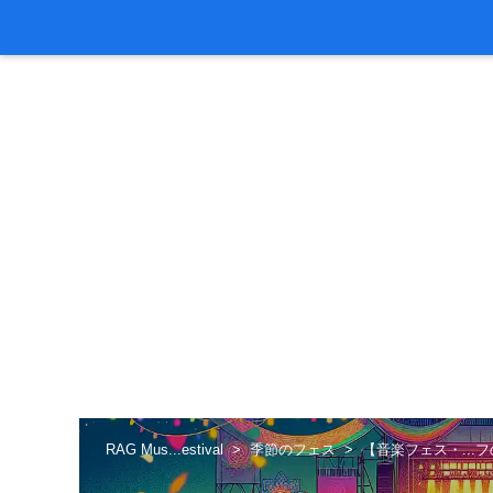
RAG Mus...estival
季節のフェス
【音楽フェス・...