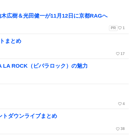
木広樹＆光田健一が11月12日に京都RAGへ
favorite_border
PR
1
ントまとめ
favorite_border
17
 LA ROCK（ビバラロック）の魅力
favorite_border
4
ウントダウンライブまとめ
favorite_border
38