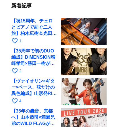
新着記事
【祝15周年、チェロ
とピアノで紡ぐ二人
旅】柏木広樹＆光田健
一が11月12日に京都
favorite_border
1
RAGへ
【35周年で初のDUO
編成】DIMENSION増
崎孝司×勝田一樹が10
月11日に京都RAGへ
favorite_border
2
【ヴァイオリン×ギタ
ー×ベース、弦だけの
異色編成】山形発RIM
が初全国ツアーで8月
favorite_border
4
17日にRAGへ
【35年の轟音、京都
へ】山本恭司×満園兄
弟のWILD FLAGが8