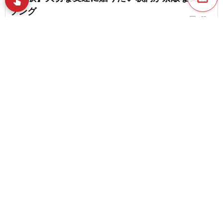
swipe
指先で音楽をブラウズ
ソング
chat_bubble_outline
favorite_border
1
7
CMで起用された友情ソング特集。心に残る名曲を
厳選しいて紹介
content_copy
【洋楽】明るい友情ソング。アップテンポな曲や
盛り上がる曲を紹介
play_arrow
【卒業ソング】洋楽で彩る旅立ちの日。心に響く
favorite_border
友情卒業ソング
favorite_border
6
The Beatlesの友情ソング・人気曲ランキング
【2026】
エモい洋楽特集｜あらゆる世代からピックアップ