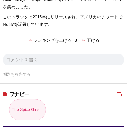
を集めました。
このトラックは2015年にリリースされ、アメリカのチャートで
No.87を記録しています。
expand_less
expand_more
ランキングを上げる
3
下げる
問題を報告する
playlist_add
ワナビー
The Spice Girls