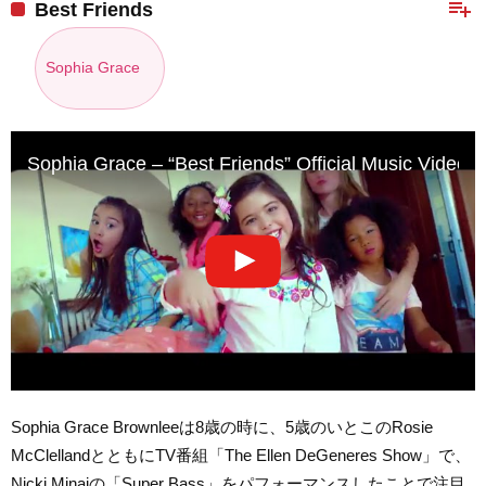
playlist_add
Best Friends
Sophia Grace
Sophia Grace – “Best Friends” Official Music Video 
Sophia Grace Brownleeは8歳の時に、5歳のいとこのRosie
McClellandとともにTV番組「The Ellen DeGeneres Show」で、
Nicki Minajの「Super Bass」をパフォーマンスしたことで注目