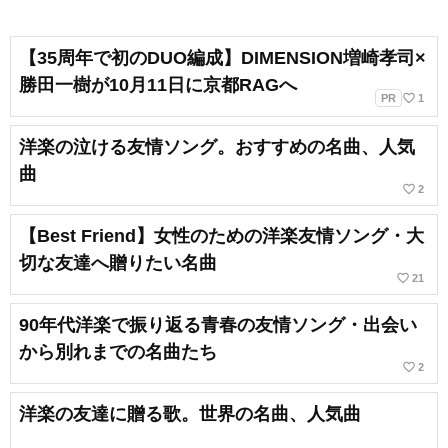
【35周年で初のDUO編成】DIMENSION増崎孝司×
勝田一樹が10月11日に京都RAGへ
favorite_border
PR
1
洋楽の泣ける友情ソング。おすすめの名曲、人気
曲
favorite_border
2
【Best Friend】女性のための洋楽友情ソング・大
切な友達へ贈りたい名曲
favorite_border
21
90年代洋楽で振り返る青春の友情ソング・出会い
から別れまでの名曲たち
favorite_border
2
洋楽の友達に贈る歌。世界の名曲、人気曲