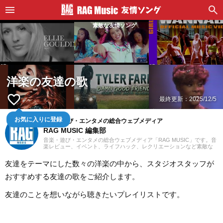
素敵な友情ソング
洋楽の友達の歌
favorite_border
最終更新：
2025/12/5
音楽・遊び・エンタメの総合ウェブメディア
お気に入りに登録
RAG MUSIC 編集部
音楽・遊び・エンタメの総合ウェブメディア「RAG MUSIC」です。音
楽レビュー、イベント、ライフハック、レクリエーションなど素敵な
エンタメ情報をお届けします。
友達をテーマにした数々の洋楽の中から、スタジオスタッフが
おすすめする友達の歌をご紹介します。
友達のことを想いながら聴きたいプレイリストです。