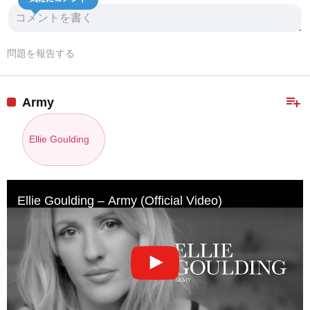
問題を報告する
playlist_add
Army
Ellie Goulding
Ellie Goulding – Army (Official Video)