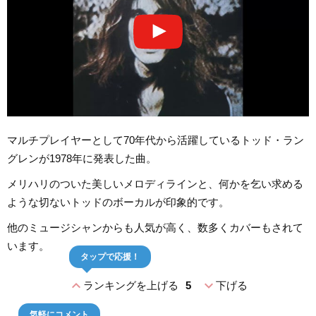
マルチプレイヤーとして70年代から活躍しているトッド・ラン
グレンが1978年に発表した曲。
メリハリのついた美しいメロディラインと、何かを乞い求める
ような切ないトッドのボーカルが印象的です。
他のミュージシャンからも人気が高く、数多くカバーもされて
います。
タップで応援！
expand_less
expand_more
ランキングを上げる
5
下げる
気軽にコメント