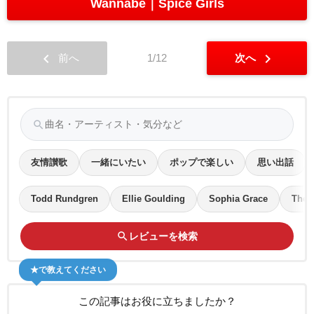
Wannabe
Spice Girls
chevron_left
chevron_right
前へ
1/12
次へ
search
友情讃歌
一緒にいたい
ポップで楽しい
思い出話
Todd Rundgren
Ellie Goulding
Sophia Grace
The S
search
レビューを検索
★で教えてください
この記事はお役に立ちましたか？