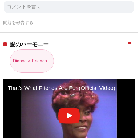
問題を報告する
playlist_add
愛のハーモニー
Dionne & Friends
That’s What Friends Are For (Official Video)