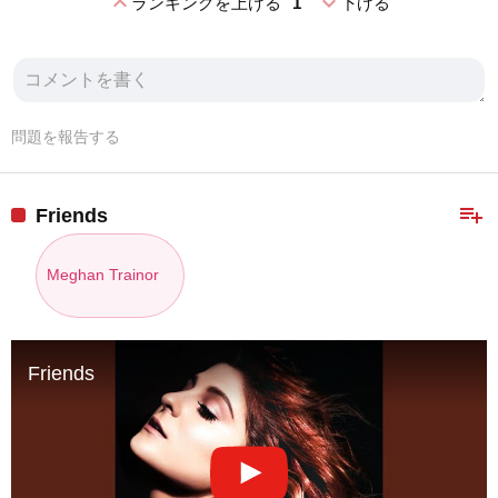
expand_less
expand_more
ランキングを上げる
1
下げる
問題を報告する
playlist_add
Friends
Meghan Trainor
Friends