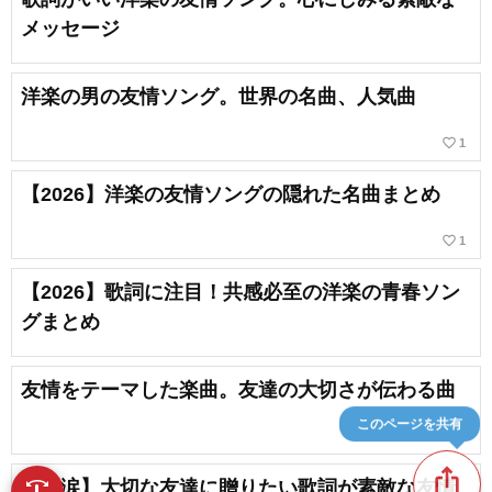
メッセージ
洋楽の男の友情ソング。世界の名曲、人気曲
favorite_border
1
【2026】洋楽の友情ソングの隠れた名曲まとめ
favorite_border
1
【2026】歌詞に注目！共感必至の洋楽の青春ソン
グまとめ
友情をテーマした楽曲。友達の大切さが伝わる曲
このページを共有
ios_share
【感涙】大切な友達に贈りたい歌詞が素敵な友情