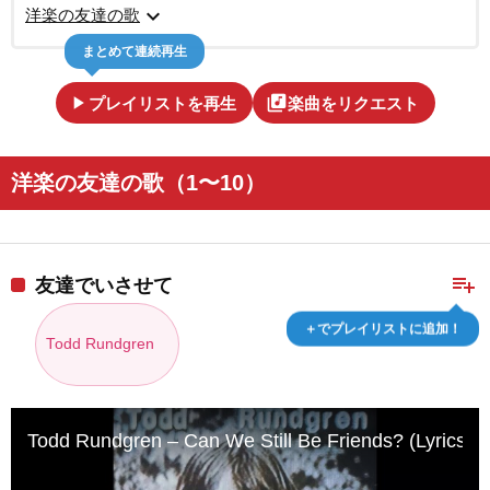
expand_more
洋楽の友達の歌
まとめて連続再生
play_arrow
library_music
プレイリストを再生
楽曲をリクエスト
洋楽の友達の歌（1〜10）
playlist_add
友達でいさせて
＋でプレイリストに追加！
Todd Rundgren
Todd Rundgren – Can We Still Be Friends? (Lyrics B