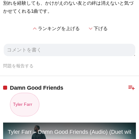
別れを経験しても、かけがえのない友との絆は消えないと気づ
かせてくれる1曲です。
expand_less
expand_more
ランキングを上げる
下げる
問題を報告する
playlist_add
Damn Good Friends
Tyler Farr
Tyler Farr – Damn Good Friends (Audio) (Duet with 