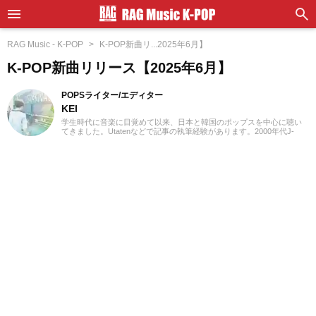
RAG Music - K-POP
K-POP新曲リ...2025年6月】
K-POP新曲リリース【2025年6月】
POPSライター/エディター
KEI
学生時代に音楽に目覚めて以来、日本と韓国のポップスを中心に聴い
てきました。Utatenなどで記事の執筆経験があります。2000年代J-
POPと2010年代K-POPが特に青春。「良いものは良い」の精神でジャ
ンル問わずに楽しみます。過去のお仕事の環境とその影響で往年のロ
ックや歌謡曲をたくさん耳にしたことが、「好き」の幅を広げたかも
しれません。『RAG MUSIC』ではK-POPとJ-POPを中心に担当中。ポ
ップスシーンを見てきた肌感覚とヒット性に即した編集を心がけてい
ます。