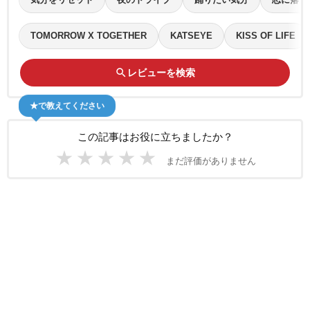
TOMORROW X TOGETHER
KATSEYE
KISS OF LIFE
search
レビューを検索
★で教えてください
この記事はお役に立ちましたか？
★
★
★
★
★
まだ評価がありません