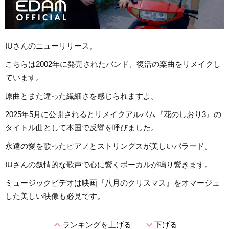
IUさんのニューリリース。
こちらは2002年に発売されたバンド、復活の楽曲をリメイクし
ています。
原曲とまた違った繊細さを感じられますよ。
2025年5月に公開されるとリメイクアルバム『花のしおり3』の
タイトル曲として本国で反響を呼びました。
永遠の愛を歌ったピアノとストリングスが美しいバラード。
IUさんの叙情的な歌声で心に響くボーカルが鳴り響きます。
ミュージックビデオは映画『八月のクリスマス』をオマージュ
した美しい映像も必見です。
expand_less
expand_more
ランキングを上げる
下げる