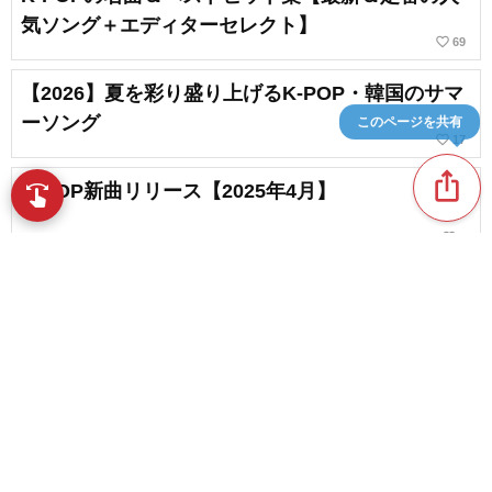
気ソング＋エディターセレクト】
favorite_border
69
【2026】夏を彩り盛り上げるK-POP・韓国のサマ
ーソング
このページを共有
favorite_border
17
ios_share
K-POP新曲リリース【2025年4月】
swipe
指先で音楽をブラウズ
favorite_border
7
韓国の流行りの歌。ヒットソングまとめ
favorite_border
2
content_copy
K-POP新曲リリース【2025年8月】
play_arrow
favorite_border
1
K-POP新曲リリース【2025年1月】