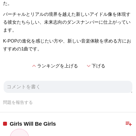
た。
バーチャルとリアルの境界を越えた新しいアイドル像を体現す
る彼女たちらしい、未来志向のダンスナンバーに仕上がってい
ます。
K-POPの進化を感じたい方や、新しい音楽体験を求める方にお
すすめの1曲です。
expand_less
expand_more
ランキングを上げる
下げる
問題を報告する
playlist_add
Girls Will Be Girls