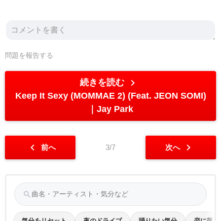
問題を報告する
chevron_right
続きを読む
Keep It Sexy (MOMMAE 2) (Feat. JEON SOMI)
Jay Park
chevron_left
chevron_right
前へ
3/7
次へ
search
気分をリセット
夜のドライブ
踊りたい気分
恋に落ち