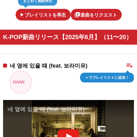
play_arrow
library_music
プレイリストを再生
楽曲をリクエスト
K-POP新曲リリース【2025年6月】（11〜20）
playlist_add
네 옆에 있을 때 (feat. 보라미유)
＋でプレイリストに追加！
HAAN
네 옆에 있을 때 (feat. 보라미유)