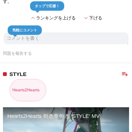
す。
タップで応援！
expand_less
expand_more
ランキングを上げる
下げる
気軽にコメント
問題を報告する
playlist_add
STYLE
Hearts2Hearts
Hearts2Hearts 하츠투하츠 ‘STYLE’ MV