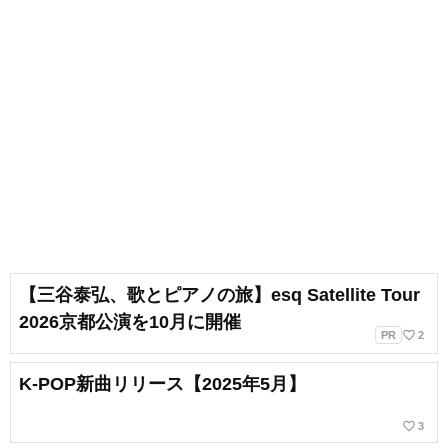
【三谷泰弘、歌とピアノの旅】esq Satellite Tour
2026京都公演を10月に開催
favorite_border
PR
2
K-POP新曲リリース【2025年5月】
favorite_border
3