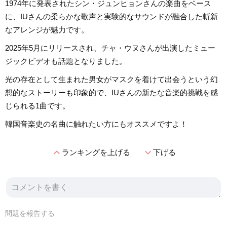
1974年に発表されたシン・ジュンヒョンさんの楽曲をベース
に、IUさんの柔らかな歌声と実験的なサウンドが融合した斬新
なアレンジが魅力です。
2025年5月にリリースされ、チャ・ウヌさんが出演したミュー
ジックビデオも話題となりました。
光の存在として生まれた男女がマスクを着けて出会うという幻
想的なストーリーも印象的で、IUさんの新たな音楽的挑戦を感
じられる1曲です。
韓国音楽史の名曲に触れたい方にもオススメですよ！
expand_less
expand_more
ランキングを上げる
下げる
問題を報告する