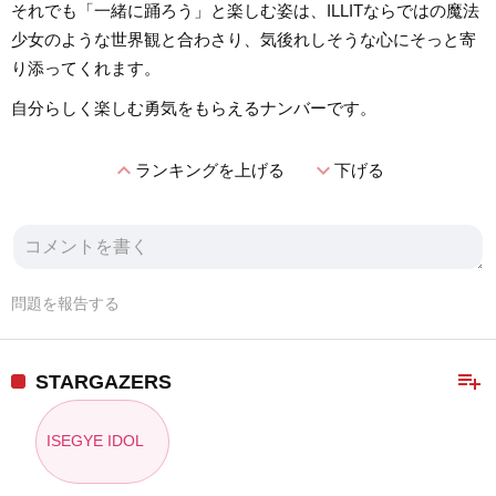
それでも「一緒に踊ろう」と楽しむ姿は、ILLITならではの魔法
少女のような世界観と合わさり、気後れしそうな心にそっと寄
り添ってくれます。
自分らしく楽しむ勇気をもらえるナンバーです。
expand_less
expand_more
ランキングを上げる
下げる
問題を報告する
playlist_add
STARGAZERS
ISEGYE IDOL