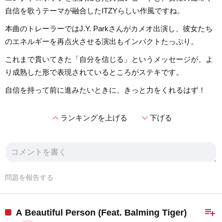
自信を歌うテーマが融合したITZYらしい作風ですね。
本曲のトレーラーではJ.Y. Parkさんがカメオ出演し、彼女たち
のエネルギーを再点火させる演出もインパクトたっぷり。
これまで貫いてきた「自分を信じる」というメッセージが、よ
り成熟した形で表現されているところがステキです。
自信を持って前に進みたいときに、きっと力をくれるはず！
expand_less
expand_more
ランキングを上げる
下げる
問題を報告する
playlist_add
A Beautiful Person (Feat. Balming Tiger)