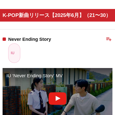
K-POP新曲リリース【2025年6月】（21〜30）
playlist_add
Never Ending Story
IU
IU ‘Never Ending Story’ MV