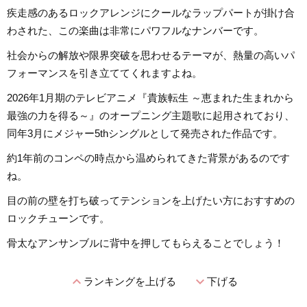
疾走感のあるロックアレンジにクールなラップパートが掛け合
わされた、この楽曲は非常にパワフルなナンバーです。
社会からの解放や限界突破を思わせるテーマが、熱量の高いパ
フォーマンスを引き立ててくれますよね。
2026年1月期のテレビアニメ『貴族転生 ～恵まれた生まれから
最強の力を得る～』のオープニング主題歌に起用されており、
同年3月にメジャー5thシングルとして発売された作品です。
約1年前のコンペの時点から温められてきた背景があるのです
ね。
目の前の壁を打ち破ってテンションを上げたい方におすすめの
ロックチューンです。
骨太なアンサンブルに背中を押してもらえることでしょう！
expand_less
expand_more
ランキングを上げる
下げる