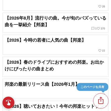
favorite_border
26
【2026年8月】流行りの曲。今が旬のバズっている
曲を一挙紹介【邦楽】
chat_bubble_outline
favorite_border
1
370
【2026】今時の若者に人気の曲【邦楽】
favorite_border
22
【2026】春のドライブにおすすめの邦楽。お出か
けにぴったりの曲まとめ
邦楽の最新リリース曲【2026年1月】
このページを共有
favorite_border
29
ios_share
swipe
指先で音楽をブラウズ
【2026】聴いておきたい！今年の邦楽ヒットソン