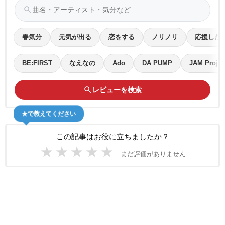
search
春気分
元気が出る
恋をする
ノリノリ
応援した
BE:FIRST
なえなの
Ado
DA PUMP
JAM Projec
search
レビューを検索
★で教えてください
この記事はお役に立ちましたか？
★
★
★
★
★
まだ評価がありません