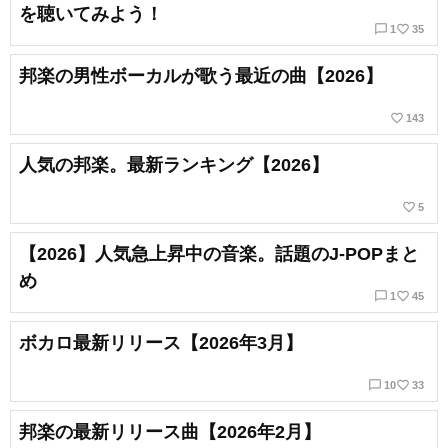
を聴いてみよう！
chat_bubble_outline
favorite_border
1
35
邦楽の男性ボーカルが歌う最近の曲【2026】
favorite_border
143
人気の邦楽。最新ランキング【2026】
favorite_border
5
【2026】人気急上昇中の音楽。話題のJ-POPまと
め
chat_bubble_outline
favorite_border
1
45
ボカロ最新リリース【2026年3月】
chat_bubble_outline
favorite_border
10
33
邦楽の最新リリース曲【2026年2月】