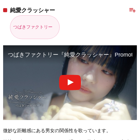
playlist_add
純愛クラッシャー
つばきファクトリー
つばきファクトリー『純愛クラッシャー』Promotion E
微妙な距離感にある男女の関係性を歌っています。