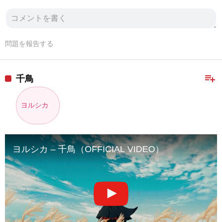
問題を報告する
playlist_add
千鳥
ヨルシカ
ヨルシカ – 千鳥（OFFICIAL VIDEO）