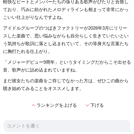
軽快なビートとメンバーたちの張りある歌声がぴたりと合致し
ており、巧みに紡がれたメロディラインも相まって非常にかっ
こいい仕上がりなんですよね。
アイドルグループのつばきファクトリーが2026年3月にリリー
スした楽曲で、思い悩みながらも自分らしく生きていたいとい
う気持ちが歌詞に落とし込まれていて、その等身大な言葉たち
に胸打たれる仕上がり。
「メジャーデビュー9周年」というタイミングだからこそ出せる
音、歌声がに詰め込まれていますね。
まだ彼女たちの楽曲をご存じでなかった方は、ぜひこの曲から
聴き始めてみることをオススメします。
expand_less
expand_more
ランキングを上げる
下げる