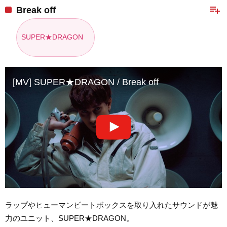
playlist_add
Break off
SUPER★DRAGON
[MV] SUPER★DRAGON / Break off
ラップやヒューマンビートボックスを取り入れたサウンドが魅
力のユニット、SUPER★DRAGON。