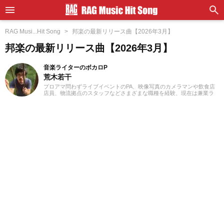
RAG Musi...Hit Song
邦楽の最新リリース曲【2026年3月】
邦楽の最新リリース曲【2026年3月】
音楽ライターのボカロP
荒木若干
プロアマ問わずライブイベントのPA、映像写真のカメラマンや飲食店
店員、物流拠点のスタッフなどさまざまな職種を経験、現在は兼業ラ
イターとして日々を過ごしています。これまでに音楽、漫画系サイト
での作品紹介記事や、1st PLACE株式会社様の「IA SUPER BEST」特
典ライナーノーツの執筆等に携わらせていただきました。音楽経験と
しては、中学からギターを始め、学生時代はバンド活動に注力。その
後15年以上、現在に至るまで、いちボカロPとしてオリジナル楽曲を発
表し続けています。邦楽ロック、ボカロ、漫画が得意ジャンルです。