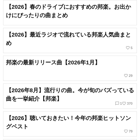
【2026】春のドライブにおすすめの邦楽。お出か
けにぴったりの曲まとめ
【2026】最近ラジオで流れている邦楽人気曲まと
め
favorite_border
5
邦楽の最新リリース曲【2026年1月】
favorite_border
29
【2026年8月】流行りの曲。今が旬のバズっている
曲を一挙紹介【邦楽】
chat_bubble_outline
favorite_border
1
370
【2026】聴いておきたい！今年の邦楽ヒットソン
グベスト
favorite_border
79