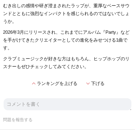
むき出しの感情や研ぎ澄まされたラップが、重厚なベースサウ
ンドとともに強烈なインパクトを感じられるのではないでしょ
うか。
2026年3月にリリースされ、これまでにアルバム『Party』など
を手がけてきたクリエイターとしての進化をみせつける1曲で
す。
クラブミュージックが好きな方はもちろん、ヒップホップのリ
スナーもぜひチェックしてみてください。
expand_less
expand_more
ランキングを上げる
下げる
問題を報告する