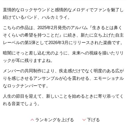
直情的なロックサウンドと感情的なメロディでファンを魅了し
続けているバンド、ハルカミライ。
こちらの作品は、2025年2月発売のアルバム『生きるとは鼻く
そくらいの希望を持つことだ』に続き、新たに立ち上げた自主
レーベルの第1弾として2026年3月にリリースされた楽曲です。
暗闇にそっと差し込む光のように、未来への視線を描いたリリ
ックが耳に残りますよね。
メンバーの共同制作により、疾走感だけでなく明度のある広が
りを感じさせるアンサンブルが心を震わせる、エモーショナル
なロックナンバーです。
人生の節目を迎えて、新しいことを始めるときに寄り添ってく
れる音楽でしょう。
expand_less
expand_more
ランキングを上げる
下げる