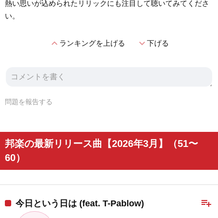
熱い思いが込められたリリックにも注目して聴いてみてくださ
い。
expand_less
expand_more
ランキングを上げる
下げる
問題を報告する
邦楽の最新リリース曲【2026年3月】（51〜
60）
playlist_add
今日という日は (feat. T-Pablow)