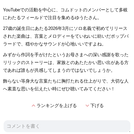
YouTubeでの活動を中心に、コムドットのメンバーとして多岐
にわたるフィールドで注目を集めるゆうたさん。
27歳の誕生日にあたる2026年3月にソロ名義で初めてリリース
された楽曲は、言葉とメロディーをていねいに紡いだポップバ
ラードで、穏やかなサウンドが心地いいですよね。
みずから作詞を手がけたというお母さまへの深い感謝を歌った
リリックのストーリーは、家族とのあたたかい思い出がある方
であれば誰もが共感してしまうのではないでしょうか。
飾らない等身大な言葉たちに胸打たれる仕上がりで、大切な人
へ素直な思いを伝えたい時にぜひ聴いてみてください！
expand_less
expand_more
ランキングを上げる
下げる