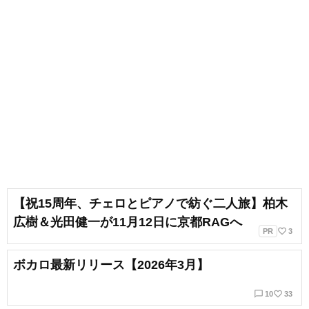
【祝15周年、チェロとピアノで紡ぐ二人旅】柏木
広樹＆光田健一が11月12日に京都RAGへ
favorite_border
PR
3
ボカロ最新リリース【2026年3月】
chat_bubble_outline
favorite_border
10
33