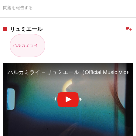
問題を報告する
playlist_add
リュミエール
ハルカミライ
ハルカミライ – リュミエール（Official Music Video