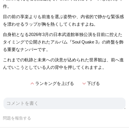
作。
目の前の享楽よりも前進を選ぶ姿勢や、内省的で静かな緊張感
を漂わせるラップが胸を熱くしてくれますよね。
自身初となる2026年3月の日本武道館単独公演を目前に控えた
タイミングで公開されたアルバム『Soul Quake 3』の終盤を飾
る重要なナンバーです。
これまでの軌跡と未来への決意が込められた世界観は、前へ進
んでいこうとしている人の背中を押してくれますよ。
expand_less
expand_more
ランキングを上げる
下げる
問題を報告する