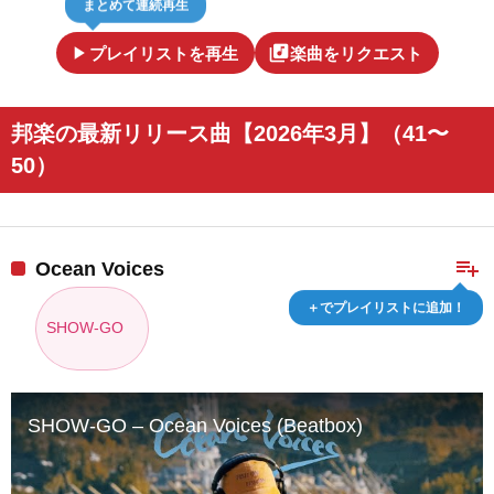
まとめて連続再生
play_arrow
library_music
プレイリストを再生
楽曲をリクエスト
邦楽の最新リリース曲【2026年3月】（41〜
50）
playlist_add
Ocean Voices
＋でプレイリストに追加！
SHOW-GO
SHOW-GO – Ocean Voices (Beatbox)