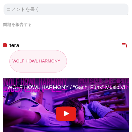
問題を報告する
playlist_add
tera
WOLF HOWL HARMONY
WOLF HOWL HARMONY / “Gachi Funk” Music Vide