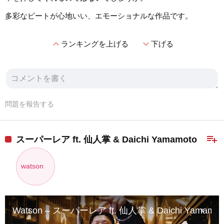
多彩なビートが心地いい、エモーショナルな作品です。
expand_less
expand_more
ランキングを上げる
下げる
問題を報告する
playlist_add
スーパーレア ft. 仙人掌 & Daichi Yamamoto
watson
Watson – スーパーレア ft. 仙人掌 & Daichi Yamamoto | 0