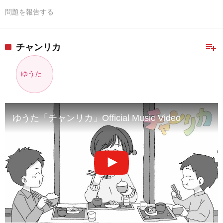
問題を報告する
playlist_add
チャンリカ
ゆうた
ゆうた「チャンリカ」Official Music Video