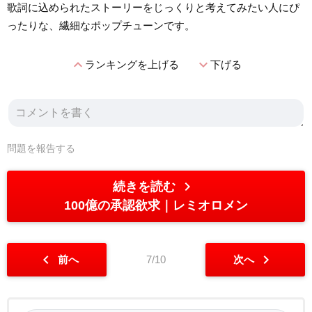
歌詞に込められたストーリーをじっくりと考えてみたい人にぴ
ったりな、繊細なポップチューンです。
expand_less
expand_more
ランキングを上げる
下げる
問題を報告する
chevron_right
続きを読む
100億の承認欲求
レミオロメン
chevron_left
chevron_right
前へ
7/10
次へ