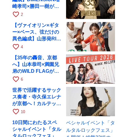
崎孝司×勝田一樹が10
月11日に京都RAGへ
favorite_border
2
【ヴァイオリン×ギタ
ー×ベース、弦だけの
異色編成】山形発RIM
が初全国ツアーで8月
favorite_border
4
17日にRAGへ
【35年の轟音、京都
へ】山本恭司×満園兄
弟のWILD FLAGが8
月6日にRAGでライブ
favorite_border
6
世界で活躍するサック
ス奏者・寺久保エレナ
が京都へ！カルテッ
ト・ツアー京都公演を
favorite_border
10
10月28日に開催
10日間にわたるスペ
シャルイベント「タル
タルロックフェス」を