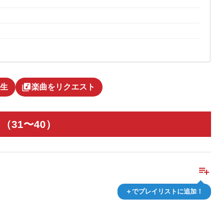
library_music
生
楽曲をリクエスト
（31〜40）
playlist_add
＋でプレイリストに追加！