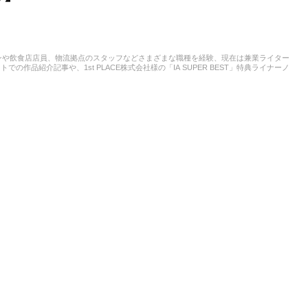
ンや飲食店店員、物流拠点のスタッフなどさまざまな職種を経験、現在は兼業ライター
作品紹介記事や、1st PLACE株式会社様の「IA SUPER BEST」特典ライナーノ
は、中学からギターを始め、学生時代はバンド活動に注力。その後15年以上、現在に
ています。邦楽ロック、ボカロ、漫画が得意ジャンルです。