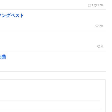
chat_bubble_outline
favorite_border
1
370
ソングベスト
favorite_border
79
favorite_border
4
め曲