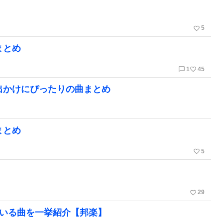
favorite_border
5
まとめ
chat_bubble_outline
favorite_border
1
45
出かけにぴったりの曲まとめ
まとめ
favorite_border
5
favorite_border
29
ている曲を一挙紹介【邦楽】