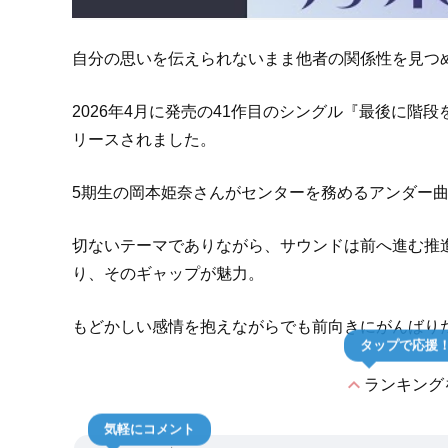
自分の思いを伝えられないまま他者の関係性を見つ
2026年4月に発売の41作目のシングル『最後に階
リースされました。
5期生の岡本姫奈さんがセンターを務めるアンダー
切ないテーマでありながら、サウンドは前へ進む推
り、そのギャップが魅力。
もどかしい感情を抱えながらでも前向きにがんばり
タップで応援
expand_less
ランキング
気軽にコメント