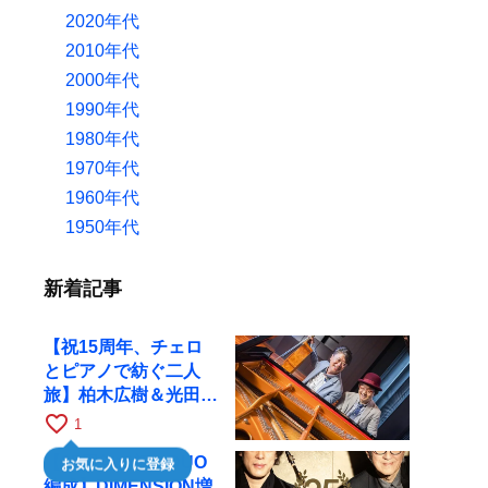
2020年代
2010年代
2000年代
1990年代
1980年代
1970年代
1960年代
1950年代
新着記事
【祝15周年、チェロ
とピアノで紡ぐ二人
旅】柏木広樹＆光田健
一が11月12日に京都
favorite_border
1
RAGへ
【35周年で初のDUO
お気に入りに登録
編成】DIMENSION増