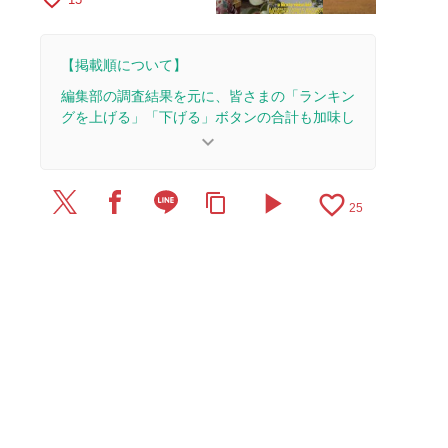
【掲載順について】
編集部の調査結果を元に、皆さまの「ランキン
グを上げる」「下げる」ボタンの合計も加味し
て決まります。
keyboard_arrow_down
【更新履歴】
play_arrow
favorite_border
content_copy
2026/5/14：記事を公開しました。
25
2026/3/27：21本のレビューを追加・更新。
2026/3/17：17本のレビューを追加・更新。
2026/3/11：23本のレビューを追加・更新。
2026/3/9：14本のレビューを追加・更新。
2026/3/4：17本のレビューを追加・更新。