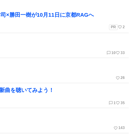
孝司×勝田一樹が10月11日に京都RAGへ
favorite_border
PR
2
chat_bubble_outline
favorite_border
10
33
favorite_border
26
の新曲を聴いてみよう！
chat_bubble_outline
favorite_border
1
35
favorite_border
143