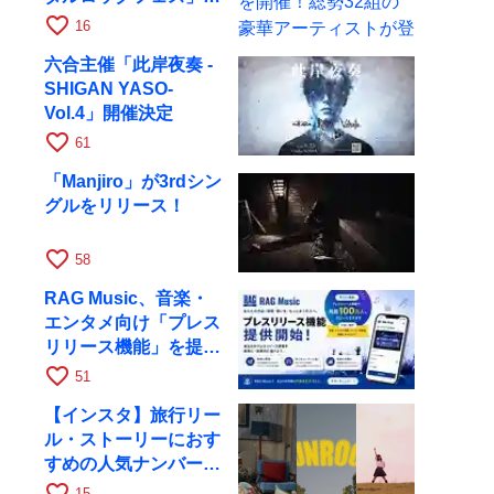
開催！総勢32組の豪
favorite_border
16
華アーティストが登場
六合主催「此岸夜奏 -
SHIGAN YASO-
Vol.4」開催決定
favorite_border
61
「Manjiro」が3rdシン
グルをリリース！
favorite_border
58
RAG Music、音楽・
エンタメ向け「プレス
リリース機能」を提供
開始
favorite_border
51
【インスタ】旅行リー
ル・ストーリーにおす
すめの人気ナンバーを
厳選
favorite_border
15