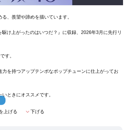
める、羨望や諦めを描いています。
段を駆け上がったのはいつだ？』に収録、2026年3月に先行リ
曲です。
進力を持つアップテンポなポップチューンに仕上がってお
たいときにオススメです。
！
expand_more
を上げる
下げる