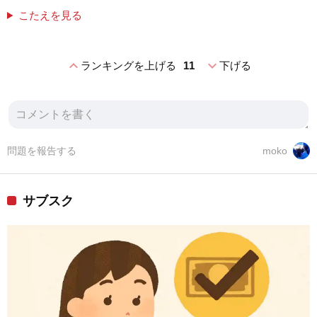
こたえを見る
expand_less
expand_more
ランキングを上げる
11
下げる
問題を報告する
moko
サブスク