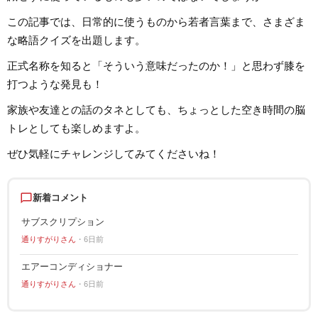
「聴いてみたい！」思えるような
は国内外のロックは
記事を届けられたらと思っていま
近ではJ-POPも広
この記事では、日常的に使うものから若者言葉まで、さまざま
す！
います。
な略語クイズを出題します。
正式名称を知ると「そういう意味だったのか！」と思わず膝を
打つような発見も！
家族や友達との話のタネとしても、ちょっとした空き時間の脳
トレとしても楽しめますよ。
ぜひ気軽にチャレンジしてみてくださいね！
chat_bubble_outline
新着コメント
サブスクリプション
通りすがりさん
6日前
エアーコンディショナー
通りすがりさん
6日前