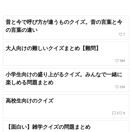
昔と今で呼び方が違うものクイズ。昔の言葉と今
の言葉の違い
favorite_border
7
大人向けの難しいクイズまとめ【難問】
favorite_border
394
小学生向けの盛り上がるクイズ。みんなで一緒に
楽しめる問題まとめ
favorite_border
230
高校生向けのクイズ
chat_bubble_outline
favorite_border
1
9
【面白い】雑学クイズの問題まとめ