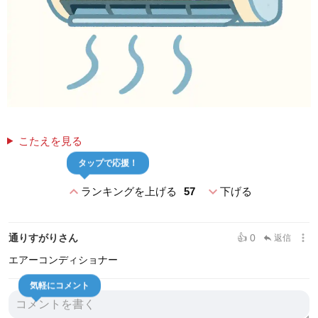
こたえを見る
タップで応援！
expand_less
expand_more
ランキングを上げる
57
下げる
more_vert
通りすがりさん
👍 0
返信
reply
エアーコンディショナー
気軽にコメント