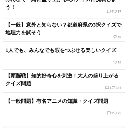
う！
chat_bubble_outline
favorite_border
4
97
【一般】意外と知らない？都道府県の3択クイズで
地理力を試そう
favorite_border
49
1人でも、みんなでも暇をつぶせる楽しいクイズ
favorite_border
16
【頭脳戦】知的好奇心を刺激！大人の盛り上がる
クイズ問題
chat_bubble_outline
favorite_border
1
144
【一般問題】有名アニメの知識・クイズ問題
chat_bubble_outline
favorite_border
2
75