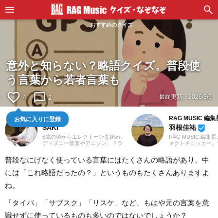
おすすめのクイズ
意外と知らない？略語クイズ。普段使
う言葉から若者言葉も
favorite_border
chat_bubble_outline
最終更新：
2026/3/6
4
2
お気に入りに登録
鍵盤弾き
RAG MUSIC 編集
SAKI
羽根佳祐
beenhere
6歳の頃からエレクトーンを始め、
RAG MUSIC 編集
ディズニー音楽やアニソン、ドラ
ァクトチェッカー。
マや映画音楽を主に演奏。
での勤務や婚礼音響
YouTubeやSNSに演奏動画を投稿
2016年からRAG M
普段なにげなく使っている言葉にはたくさんの略語があり、中
したり、コンサート活動をしたり
一員に。小学校では
しています。エレクトーンの経験
中学校では吹奏楽で
には「これ略語だったの？」というものもたくさんありますよ
を活かし、学生時代にはシンセサ
ト、高校以降はバン
イザーやピアノもはじめ、学校主
と、さまざまな楽器
ね。
催のイベントにも出演。ライター
楽曲紹介記事をはじ
としては、音楽関連記事だけでな
楽フェスの紹介記事
くさまざまなジャンルの記事に触
ートなど、自身の音
「タイパ」「サブスク」「リスケ」など、もはや元の言葉を意
れてきたので、これまでの経験を
までの業務で培った
活かしながら「やってみたい！」
日々記事を制作して
識せずに使っているものも多いのではないでしょうか？