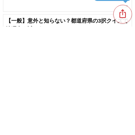
favorite_border
16
ios_share
【一般】意外と知らない？都道府県の3択クイズで
地理力を試そう
favorite_border
49
日常で即使える！役立つ驚きの雑学＆豆知識
chat_bubble_outline
favorite_border
4
237
content_copy
【一般問題】有名アニメの知識・クイズ問題
favorite_border
chat_bubble_outline
favorite_border
2
75
【頭脳戦】知的好奇心を刺激！大人の盛り上がる
クイズ問題
chat_bubble_outline
favorite_border
1
144
大人向けマルバツクイズ。常識問題から意外な雑