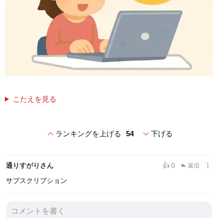
こたえを見る
expand_less
expand_more
ランキングを上げる
54
下げる
more_vert
通りすがりさん
👍 0
返信
reply
サブスクリプション