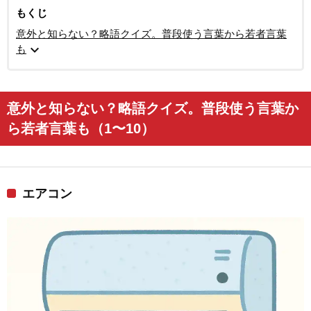
もくじ
意外と知らない？略語クイズ。普段使う言葉から若者言葉
expand_more
も
意外と知らない？略語クイズ。普段使う言葉か
ら若者言葉も（1〜10）
エアコン