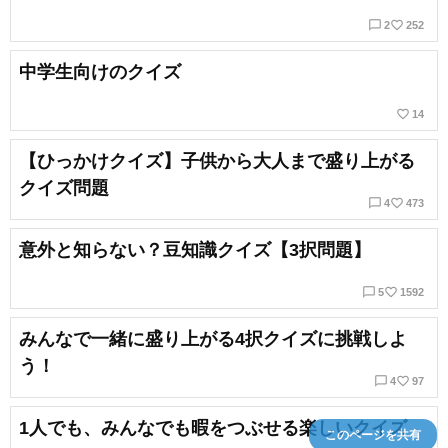
chat_bubble_outline
favorite_border
2
252
中学生向けのクイズ
favorite_border
14
【ひっかけクイズ】子供から大人まで盛り上がる
クイズ問題
chat_bubble_outline
favorite_border
4
473
意外と知らない？豆知識クイズ【3択問題】
chat_bubble_outline
favorite_border
5
1592
みんなで一緒に盛り上がる4択クイズに挑戦しよ
う！
chat_bubble_outline
favorite_border
4
97
1人でも、みんなでも暇をつぶせる楽しいクイズ
このページを共有