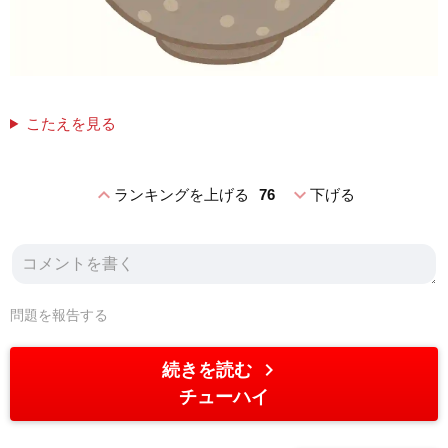
こたえを見る
expand_less
expand_more
ランキングを上げる
76
下げる
問題を報告する
chevron_right
続きを読む
チューハイ