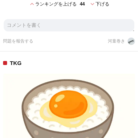
expand_less
expand_more
ランキングを上げる
44
下げる
問題を報告する
河童巻き
TKG