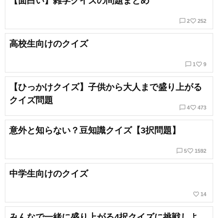
【面白い】雑学クイズの問題まとめ
chat_bubble_outline
favorite_border
2
252
高校生向けのクイズ
chat_bubble_outline
favorite_border
1
9
【ひっかけクイズ】子供から大人まで盛り上がる
クイズ問題
chat_bubble_outline
favorite_border
4
473
意外と知らない？豆知識クイズ【3択問題】
chat_bubble_outline
favorite_border
5
1592
中学生向けのクイズ
favorite_border
14
みんなで一緒に盛り上がる4択クイズに挑戦しよ