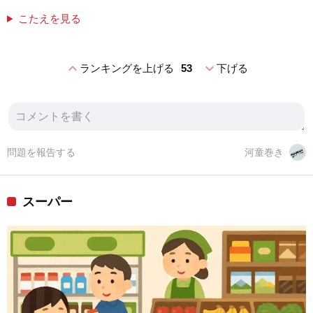
こたえを見る
expand_less
expand_more
ランキングを上げる
53
下げる
問題を報告する
河童巻き
スーパー