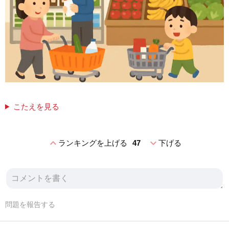
こたえを見る
expand_less
expand_more
ランキングを上げる
47
下げる
問題を報告する