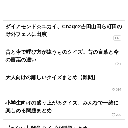
ダイアモンド☆ユカイ、Chage×吉田山田ら町田の
野外フェスに出演
PR
昔と今で呼び方が違うものクイズ。昔の言葉と今
の言葉の違い
favorite_border
7
大人向けの難しいクイズまとめ【難問】
favorite_border
394
小学生向けの盛り上がるクイズ。みんなで一緒に
楽しめる問題まとめ
favorite_border
230