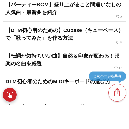
【パーティーBGM】盛り上がること間違いなしの
人気曲・最新曲を紹介
favorite_border
8
【DTM初心者のための】Cubase（キューベース）
で「歌ってみた」を作る方法
favorite_border
5
【転調が気持ちいい曲】自然＆印象が変わる！邦
楽の名曲を厳選
favorite_border
13
このページを共有
DTM初心者のためのMIDIキーボードの選び方
ios_share
swipe
指先で音楽をブラウズ
【2026】10代の方にオススメ！秋にぴったりなJ-
POPの秋ソングまとめ
favorite_border
6