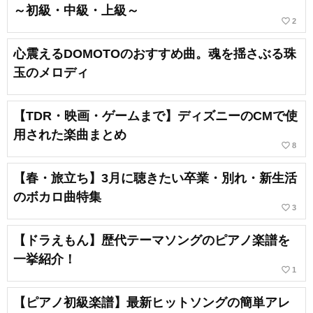
～初級・中級・上級～
favorite_border
2
心震えるDOMOTOのおすすめ曲。魂を揺さぶる珠
玉のメロディ
【TDR・映画・ゲームまで】ディズニーのCMで使
用された楽曲まとめ
favorite_border
8
【春・旅立ち】3月に聴きたい卒業・別れ・新生活
のボカロ曲特集
favorite_border
3
【ドラえもん】歴代テーマソングのピアノ楽譜を
一挙紹介！
favorite_border
1
【ピアノ初級楽譜】最新ヒットソングの簡単アレ