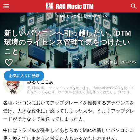
DTMをもっと楽しむWebマガジン
新しいパソコンへ引っ越したい。DTM
環境のライセンス管理で気をつけたい
こと
favorite_border
最終更新：
2024/8/5
4
お気に入りに登録
DTMer
みるくここあ
元IT技術者。 ウィンドシンセを使います。 VocaloidやCeVIOを使って
曲を作ってみたり、ボーカルを迎えて曲を作ってみたりしています。
元々楽器の練習用にオケを作るだけだった半端なDTMerでしたが
Vocaloidに出会い、その変遷に付き合っていくうちに深みに嵌っていた
各種パソコンにおいてアップグレードを推奨するアナウンスを
ただの音楽好きです。 Vocaloid 2 MegupoidとVocaloid 3 IA、そして
CeVIO Creative StudioのONEを使用しています。
受け、大きな変化に戸惑ってしまった人や、うまくアップグレ
ードができなくて見送ってしまった人。
中にはトラブルが発生してあきらめてMacや新しいパソコンに
乗り換えてしまおうと考えた人もいるかもしれません。