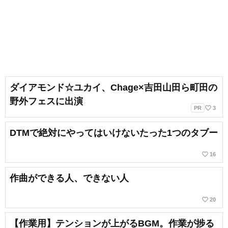
ダイアモンド☆ユカイ、Chage×吉田山田ら町田の
野外フェスに出演
favorite_border
PR
3
DTMで絶対にやってはいけないたった1つのタブー
favorite_border
16
作曲ができる人、できない人
favorite_border
20
【作業用】テンションが上がるBGM。作業が捗る