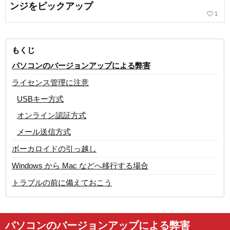
ンジをピックアップ
favorite_border
1
もくじ
パソコンのバージョンアップによる弊害
ライセンス管理に注意
USBキー方式
オンライン認証方式
メール送信方式
ボーカロイドの引っ越し
Windows から Mac などへ移行する場合
トラブルの前に備えておこう
パソコンのバージョンアップによる弊害