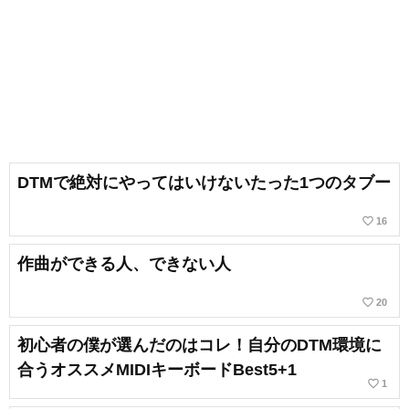
DTMで絶対にやってはいけないたった1つのタブー
favorite_border
16
作曲ができる人、できない人
favorite_border
20
初心者の僕が選んだのはコレ！自分のDTM環境に
合うオススメMIDIキーボードBest5+1
favorite_border
1