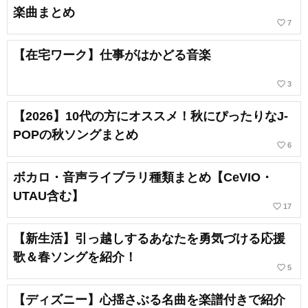
楽曲まとめ
favorite_border
7
【在宅ワーク】仕事がはかどる音楽
favorite_border
3
【2026】10代の方にオススメ！秋にぴったりなJ-
POPの秋ソングまとめ
favorite_border
6
ボカロ・音声ライブラリ種類まとめ【CeVIO・
UTAU含む】
favorite_border
17
【新生活】引っ越しするあなたを勇気づける応援
歌＆春ソングを紹介！
favorite_border
5
【ディズニー】心揺さぶる名曲を楽譜付きで紹介