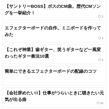
【サントリーBOSS】ボスのCM曲。歴代CMソン
グを一挙紹介！
favorite_border
3
エフェクターボードの自作。ミニボードを作って
みた
favorite_border
3
【これぞ神業】歯ギター、笑うギターなど一風変
わったギター奏法10選
favorite_border
2
簡単にできるエフェクターボードの配線のコツ
【会社辞めたい!!】仕事がつらいときに聴きたい元
気が出る曲
favorite_border
24