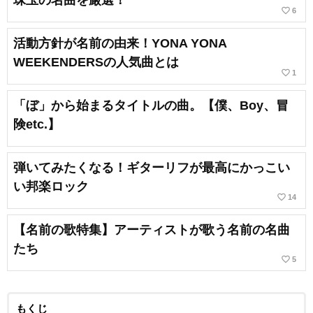
珠玉の名曲を厳選！
favorite_border
6
活動方針が名前の由来！YONA YONA
WEEKENDERSの人気曲とは
favorite_border
1
「ぼ」から始まるタイトルの曲。【僕、Boy、冒
険etc.】
弾いてみたくなる！ギターリフが最高にかっこい
い邦楽ロック
favorite_border
14
【名前の歌特集】アーティストが歌う名前の名曲
たち
favorite_border
5
もくじ