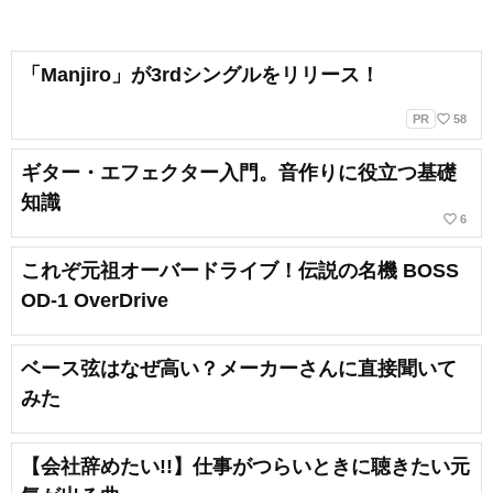
「Manjiro」が3rdシングルをリリース！
favorite_border
PR
58
ギター・エフェクター入門。音作りに役立つ基礎
知識
favorite_border
6
これぞ元祖オーバードライブ！伝説の名機 BOSS
OD-1 OverDrive
ベース弦はなぜ高い？メーカーさんに直接聞いて
みた
【会社辞めたい!!】仕事がつらいときに聴きたい元