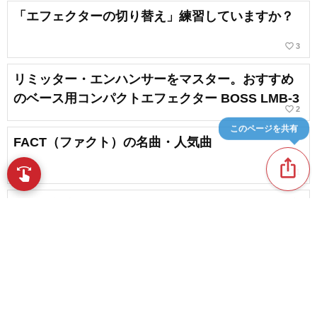
「エフェクターの切り替え」練習していますか？
favorite_border
3
リミッター・エンハンサーをマスター。おすすめ
のベース用コンパクトエフェクター BOSS LMB-3
favorite_border
2
このページを共有
FACT（ファクト）の名曲・人気曲
ios_share
swipe
favorite_border
1
指先で音楽をブラウズ
ギター初心者のためのSansAmpエフェクターの音
作り。おすすめのセッティング
favorite_border
3
ギタリストが愛用するド定番歪み系エフェクター6
選【保存版】
content_copy
favorite_border
1