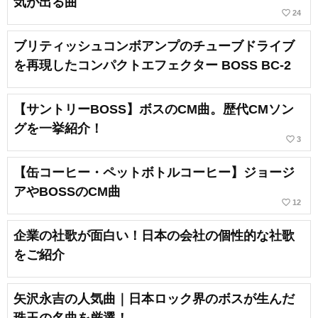
気が出る曲
favorite_border
24
ブリティッシュコンボアンプのチューブドライブ
を再現したコンパクトエフェクター BOSS BC-2
【サントリーBOSS】ボスのCM曲。歴代CMソン
グを一挙紹介！
favorite_border
3
【缶コーヒー・ペットボトルコーヒー】ジョージ
アやBOSSのCM曲
favorite_border
12
企業の社歌が面白い！日本の会社の個性的な社歌
をご紹介
矢沢永吉の人気曲｜日本ロック界のボスが生んだ