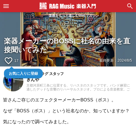
楽器をもっと楽しむWebマガジン
楽器メーカーのBOSSに社名の由来を直
接聞いてみた
favorite_border
最終更新：
2024/8/5
17
お気に入りに登録
スタジオラグ スタッフ
きんや
京都河原町三条に位置する、リハスタのスタッフです。バンド練習に
適したデッドな音響のリハーサルスタジオ。プロによる音楽教室。ご
予約はウェブにて24時間受付中！あなたの一番店になるために「スタ
ジオラグらしさ」を追求してまいります。
皆さんご存じのエフェクターメーカーBOSS（ボス）。
なぜ「BOSS（ボス）」という社名なのか、知っていますか？
気になったので調べてみました。