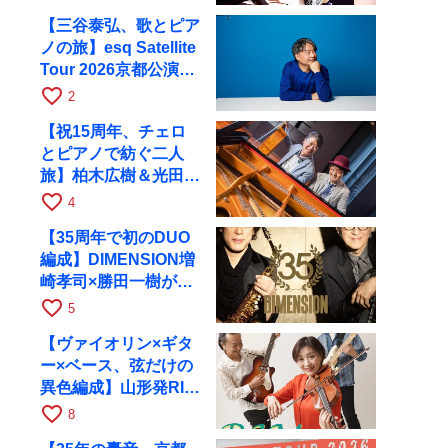
【三谷泰弘、歌とピア
ノの旅】esq Satellite
Tour 2026京都公演を
10月に開催
favorite_border
2
【祝15周年、チェロ
とピアノで紡ぐ二人
旅】柏木広樹＆光田健
一が11月12日に京都
favorite_border
4
RAGへ
【35周年で初のDUO
編成】DIMENSION増
崎孝司×勝田一樹が10
月11日に京都RAGへ
favorite_border
5
【ヴァイオリン×ギタ
ー×ベース、弦だけの
異色編成】山形発RIM
が初全国ツアーで8月
favorite_border
8
17日にRAGへ