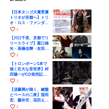
【日本タンゴ大賞受賞
トリオが京都へ】トリ
オ・ロス・ファンダン
ゴスが10月9日にRAG
favorite_border
2
で公演
【川口千里、京都でリ
リースライブ】菰口雄
矢・高橋佳輝・友田ジ
ュンと9月28日にRAG
favorite_border
2
へ
【トロンボーン1本で
描く壮大な音世界】村
田陽一がCD発売記念
ツアーで9月4日に京
favorite_border
1
都へ
【須藤満が描く、鍵盤
とベースの二夜】窪田
宏、藤井空、花田えみ
と京都RAGで共演
favorite_border
2