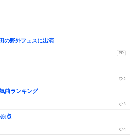
町田の野外フェスに出演
PR
favorite_border
2
人気曲ランキング
favorite_border
3
の原点
favorite_border
4