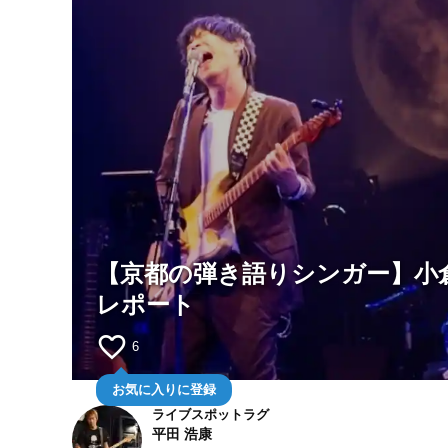
【京都の弾き語りシンガー】小倉
レポート
favorite_border
6
お気に入りに登録
ライブスポットラグ
平田 浩康