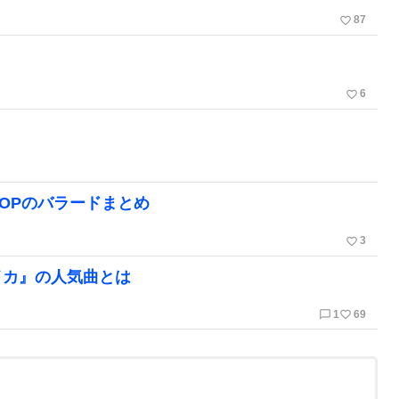
favorite_border
87
favorite_border
6
】
POPのバラードまとめ
favorite_border
3
イカ』の人気曲とは
chat_bubble_outline
favorite_border
1
69