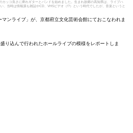
特にロックのカッコ良さに痺れギターとバンドを始めました。生まれ故郷の高知県は、ライブハ
、当時は情報源も雑誌やCD、VHSビデオ（!?）という時代でしたが、音楽というと
ーと音楽を楽しむ毎日でした。大学進学から京都に移住し、大学では軽音楽部を卒業
に聴いていましたが、先輩や同期から世の中にはもっとたくさんの音楽があることを知
聴いております。大学卒業後にRAGに入社、約6年のオフィスや約10年の音楽スタジ
コ発ツーマンライブ」が、京都府立文化芸術会館にておこなわれま
にて勤務、主にプロモーション業務を担当しております。日本トップミュージシャン達が奏でる
て音楽の煌めきを実感する日々です。今でもギター、バンドはゆるく継続しており近年
おっさんになってはしまいましたが、あの頃「音楽に描いた夢の向こう側」を、今後も
も盛り込んで行われたホールライブの模様をレポートしま