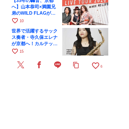
【35年の轟音、京都
へ】山本恭司×満園兄
弟のWILD FLAGが8
月6日にRAGでライブ
favorite_border
10
世界で活躍するサック
ス奏者・寺久保エレナ
が京都へ！カルテッ
ト・ツアー京都公演を
favorite_border
15
10月28日に開催
favorite_border
content_copy
6