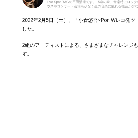
Live Spot RAGの平田浩康です。15歳の時、音楽
ウスやコンサート会場も少なく生の音楽に触れる機会が少ない
てもキラキラしたものに魅了され、勉強そっちのけでギタ
（笑）。それまでは邦楽ロックや洋楽ハードロックを中心
らされ、今では「いいな」と思えるものはジャンル隔てなく
2022年2月5日（土）、「小倉悠吾×Pon Wレ
オを経て、現在は創業39年の老舗Live Spot RAG
「本物の音楽」に触れ、お客様に届けることで、あらため
した。
は今更ながら歌も歌ってみたりしています。もうすっかり
みなさんと追っていければと思っています。
2組のアーティストによる、さまざまなチャレンジ
す。