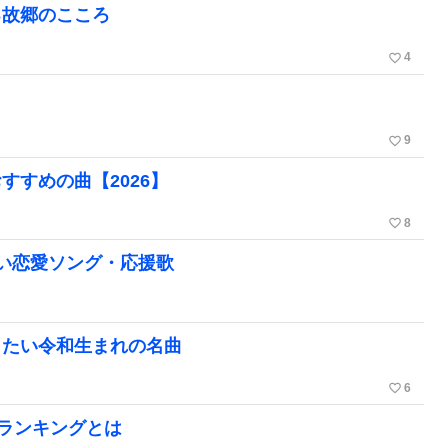
る故郷のこころ
favorite_border
4
favorite_border
9
すめの曲【2026】
favorite_border
8
い恋愛ソング・応援歌
したい令和生まれの名曲
favorite_border
6
ランキングとは