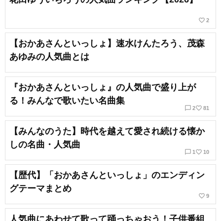
favorite_border
2
【おかあさんといっしょ】速水けんたろう、茂森
あゆみの人気曲とは
『おかあさんといっしょ』の人気曲で盛り上が
る！みんなで歌いたい名曲集
chat_bubble_outline
favorite_border
2
81
【みんなのうた】時代を越えて愛され続ける懐か
しの名曲・人気曲
chat_bubble_outline
favorite_border
1
10
【歴代】「おかあさんといっしょ」のエンディン
グテーマまとめ
favorite_border
9
人気曲にあわせて歌って踊っちゃおう！子供番組