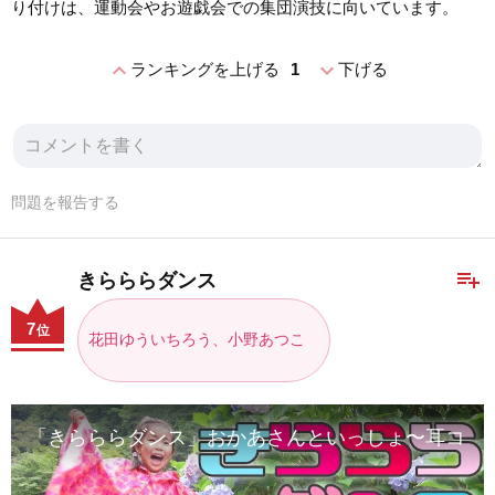
り付けは、運動会やお遊戯会での集団演技に向いています。
expand_less
expand_more
ランキングを上げる
1
下げる
問題を報告する
playlist_add
きらららダンス
7
位
花田ゆういちろう、小野あつこ
「きらららダンス」おかあさんといっしょ〜耳コピ実写