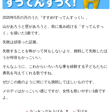
2020年5月の月のうた『すすめ!すってんすっく!』。
山があろうと壁があろうと、前に進み続ける「すってんすっ
く」を描いた1曲です。
失敗は頑張った証拠。
失敗することを怖がって何もしないより、挑戦して失敗したほ
うが何倍もかっこいい。
そんなふうに、これからいろいろな事を経験する子どもたちに
勇気を与えてくれる歌ですね。
ぜひこの曲のように何にでも挑戦してほしいものです。
メロディはかっこいい感じですが、女性も歌いやすい1曲です
よ。
expand_less
expand_more
ランキングを上げる
2
下げる