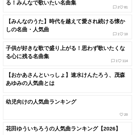
る！みんなで歌いたい名曲集
chat_bubble_outline
favorite_border
2
81
【みんなのうた】時代を越えて愛され続ける懐か
しの名曲・人気曲
chat_bubble_outline
favorite_border
1
10
子供が好きな歌で盛り上がる！思わず歌いたくな
る心に残る名曲集
chat_bubble_outline
favorite_border
1
114
【おかあさんといっしょ】速水けんたろう、茂森
あゆみの人気曲とは
幼児向けの人気曲ランキング
favorite_border
20
花田ゆういちろうの人気曲ランキング【2026】