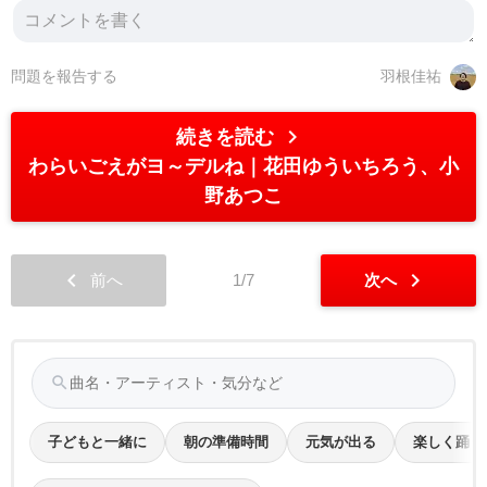
問題を報告する
羽根佳祐
chevron_right
続きを読む
わらいごえがヨ～デルね
花田ゆういちろう、小
野あつこ
chevron_left
chevron_right
前へ
1/7
次へ
search
子どもと一緒に
朝の準備時間
元気が出る
楽しく踊り