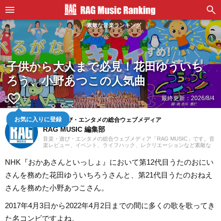
素敵な音楽ランキング
子供から大人まで必見！花田ゆういち
ろう、小野あつこの人気曲
favorite_border
最終更新：
2026/8/4
1
お気に入りに登録
音楽・遊び・エンタメの総合ウェブメディア
RAG MUSIC 編集部
音楽・遊び・エンタメの総合ウェブメディア「RAG MUSIC」です。音
楽レビュー、イベント、ライフハック、レクリエーションなど素敵な
エンタメ情報をお届けします。
NHK『おかあさんといっしょ』において第12代目うたのおにい
さんを務めた花田ゆういちろうさんと、第21代目うたのおねえ
さんを務めた小野あつこさん。
2017年4月3日から2022年4月2日までの間に多くの歌を歌ってき
た名コンビですよね。