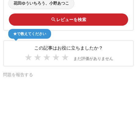
花田ゆういちろう、小野あつこ
search
レビューを検索
★で教えてください
この記事はお役に立ちましたか？
★
★
★
★
★
まだ評価がありません
問題を報告する