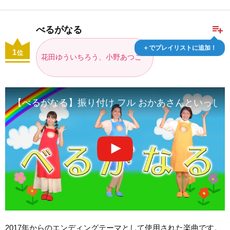
playlist_add
べるがなる
＋でプレイリストに追加！
1
位
花田ゆういちろう、小野あつこ
【べるがなる】振り付け フル おかあさんといっしょ
2017年からのエンディングテーマとして使用された楽曲です。