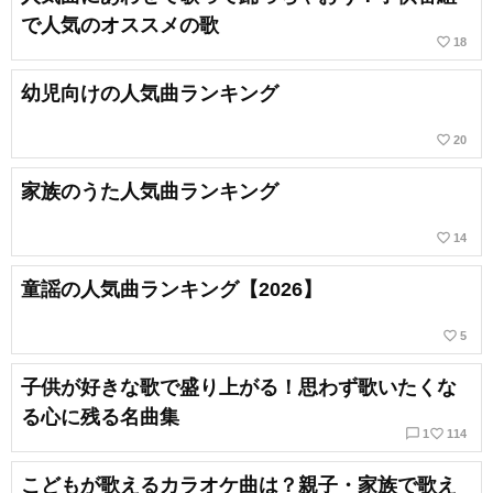
で人気のオススメの歌
favorite_border
18
幼児向けの人気曲ランキング
favorite_border
20
家族のうた人気曲ランキング
favorite_border
14
童謡の人気曲ランキング【2026】
favorite_border
5
子供が好きな歌で盛り上がる！思わず歌いたくな
る心に残る名曲集
chat_bubble_outline
favorite_border
1
114
こどもが歌えるカラオケ曲は？親子・家族で歌え