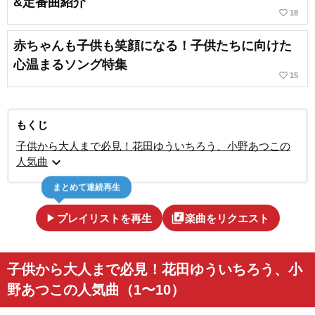
&定番曲紹介
favorite_border
18
赤ちゃんも子供も笑顔になる！子供たちに向けた
心温まるソング特集
favorite_border
15
もくじ
子供から大人まで必見！花田ゆういちろう、小野あつこの
expand_more
人気曲
まとめて連続再生
play_arrow
library_music
プレイリストを再生
楽曲をリクエスト
子供から大人まで必見！花田ゆういちろう、小
野あつこの人気曲（1〜10）