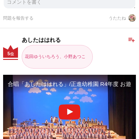
問題を報告する
うたたね
playlist_add
あしたははれる
5
位
花田ゆういちろう、小野あつこ
合唱「あしたははれる」/正進幼稚園 R4年度 お遊戯会