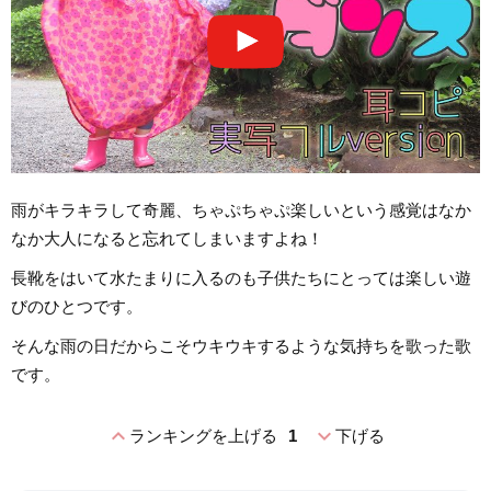
雨がキラキラして奇麗、ちゃぷちゃぷ楽しいという感覚はなか
なか大人になると忘れてしまいますよね！
長靴をはいて水たまりに入るのも子供たちにとっては楽しい遊
びのひとつです。
そんな雨の日だからこそウキウキするような気持ちを歌った歌
です。
expand_less
expand_more
ランキングを上げる
1
下げる