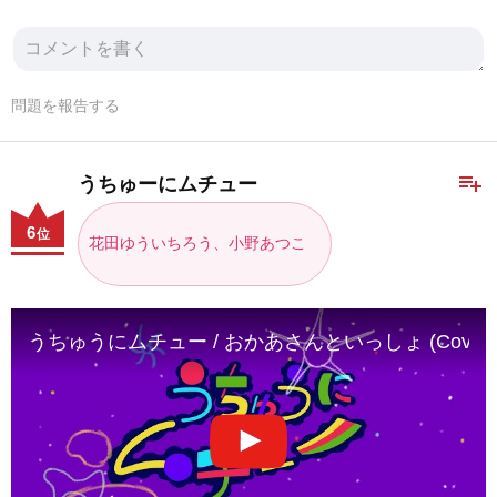
問題を報告する
playlist_add
うちゅーにムチュー
6
位
花田ゆういちろう、小野あつこ
うちゅうにムチュー / おかあさんといっしょ (Coverd