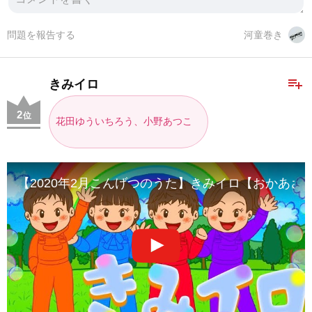
問題を報告する
河童巻き
playlist_add
きみイロ
2
位
花田ゆういちろう、小野あつこ
【2020年2月こんげつのうた】きみイロ【おかあさんとい