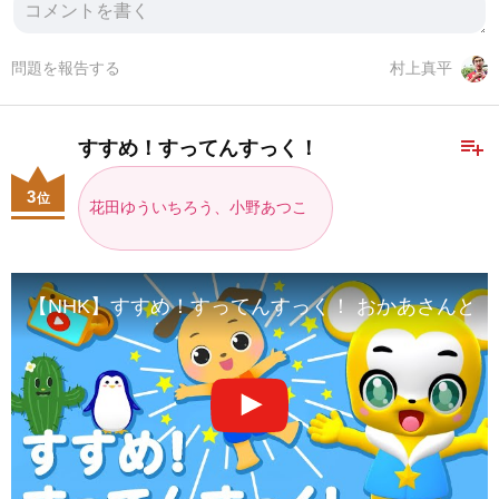
問題を報告する
村上真平
playlist_add
すすめ！すってんすっく！
3
位
花田ゆういちろう、小野あつこ
【NHK】すすめ！すってんすっく！ おかあさんといっしょ【こ