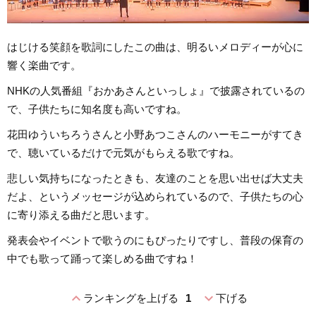
はじける笑顔を歌詞にしたこの曲は、明るいメロディーが心に
響く楽曲です。
NHKの人気番組『おかあさんといっしょ』で披露されているの
で、子供たちに知名度も高いですね。
花田ゆういちろうさんと小野あつこさんのハーモニーがすてき
で、聴いているだけで元気がもらえる歌ですね。
悲しい気持ちになったときも、友達のことを思い出せば大丈夫
だよ、というメッセージが込められているので、子供たちの心
に寄り添える曲だと思います。
発表会やイベントで歌うのにもぴったりですし、普段の保育の
中でも歌って踊って楽しめる曲ですね！
expand_less
expand_more
ランキングを上げる
1
下げる