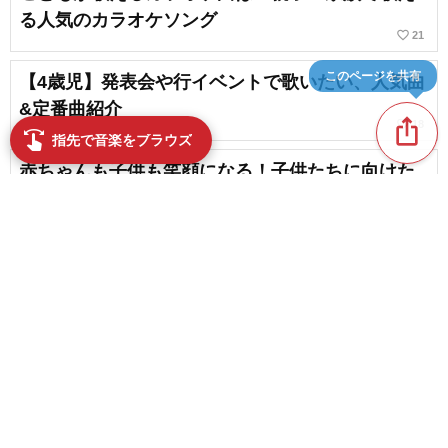
る人気のカラオケソング
favorite_border
21
このページを共有
【4歳児】発表会や行イベントで歌いたい、人気曲
&定番曲紹介
ios_share
favorite_border
18
swipe
指先で音楽をブラウズ
赤ちゃんも子供も笑顔になる！子供たちに向けた
心温まるソング特集
favorite_border
15
井上あずみの人気曲ランキング【2026】
content_copy
favorite_border
2
【3歳児】保育園や幼稚園で歌いたい！人気曲やオ
play_arrow
ススメの歌
favorite_border
10
favorite_border
子供たちに大人気！保育やレクリエーションでノ