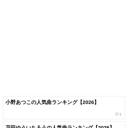
小野あつこの人気曲ランキング【2026】
favorite_border
1
花田ゆういちろうの人気曲ランキング【2026】