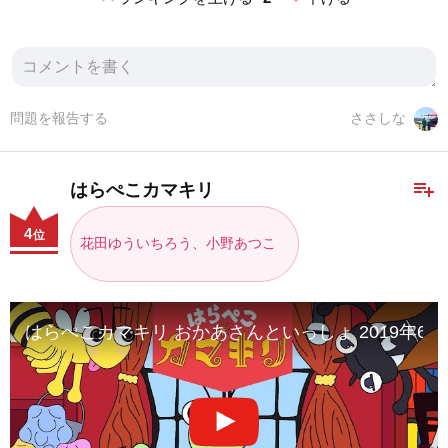
問題を報告する
ささしな
playlist_add
はらぺこカマキリ
4
位
花田ゆういちろう、小野あつこ
はらぺこカマキリ おかあさんといっしょ 2019年6