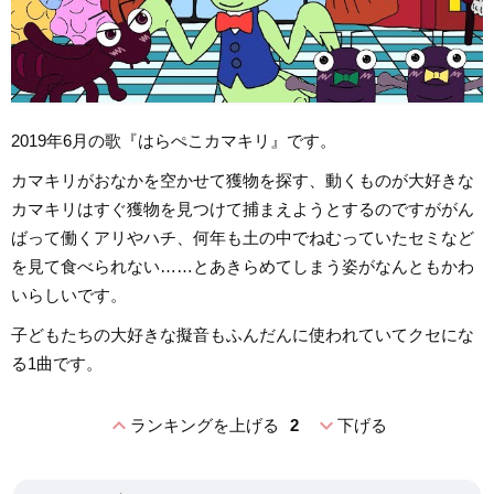
2019年6月の歌『はらぺこカマキリ』です。
カマキリがおなかを空かせて獲物を探す、動くものが大好きな
カマキリはすぐ獲物を見つけて捕まえようとするのですががん
ばって働くアリやハチ、何年も土の中でねむっていたセミなど
を見て食べられない……とあきらめてしまう姿がなんともかわ
いらしいです。
子どもたちの大好きな擬音もふんだんに使われていてクセにな
る1曲です。
expand_less
expand_more
ランキングを上げる
2
下げる