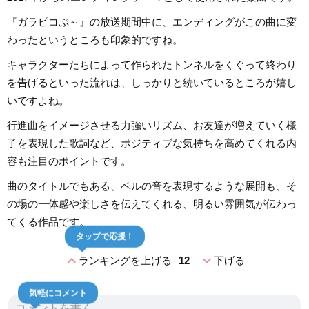
『ガラピコぷ～』の放送期間中に、エンディングがこの曲に変
わったというところも印象的ですね。
キャラクターたちによって作られたトンネルをくぐって終わり
を告げるといった流れは、しっかりと続いているところが嬉し
いですよね。
行進曲をイメージさせる力強いリズム、お友達が増えていく様
子を表現した歌詞など、ポジティブな気持ちを高めてくれる内
容も注目のポイントです。
曲のタイトルでもある、ベルの音を表現するような展開も、そ
の場の一体感や楽しさを伝えてくれる、明るい雰囲気が伝わっ
てくる作品です。
タップで応援！
expand_less
expand_more
ランキングを上げる
12
下げる
気軽にコメント