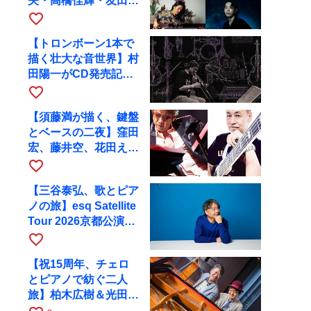
矢・高橋佳輝・友田ジ
ュンと9月28日にRAG
favorite_border
へ
【トロンボーン1本で
描く壮大な音世界】村
田陽一がCD発売記念
ツアーで9月4日に京
favorite_border
都へ
【須藤満が描く、鍵盤
とベースの二夜】窪田
宏、藤井空、花田えみ
と京都RAGで共演
favorite_border
【三谷泰弘、歌とピア
ノの旅】esq Satellite
Tour 2026京都公演を
10月に開催
favorite_border
【祝15周年、チェロ
とピアノで紡ぐ二人
旅】柏木広樹＆光田健
一が11月12日に京都