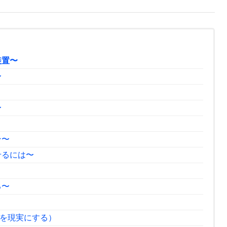
装置〜
〜
〜
ン〜
せるには〜
る〜
を現実にする）