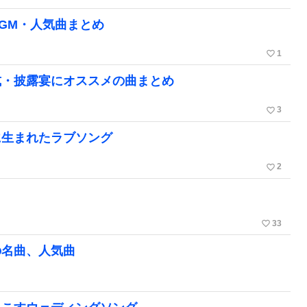
GM・人気曲まとめ
favorite_border
1
式・披露宴にオススメの曲まとめ
favorite_border
3
に生まれたラブソング
favorite_border
2
favorite_border
33
の名曲、人気曲