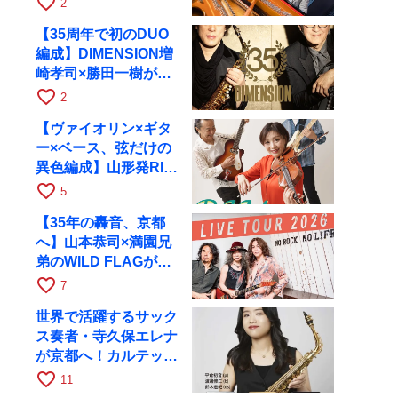
favorite_border
2
RAGへ
【35周年で初のDUO
編成】DIMENSION増
崎孝司×勝田一樹が10
月11日に京都RAGへ
favorite_border
2
【ヴァイオリン×ギタ
ー×ベース、弦だけの
異色編成】山形発RIM
が初全国ツアーで8月
favorite_border
5
17日にRAGへ
【35年の轟音、京都
へ】山本恭司×満園兄
弟のWILD FLAGが8
月6日にRAGでライブ
favorite_border
7
世界で活躍するサック
ス奏者・寺久保エレナ
が京都へ！カルテッ
ト・ツアー京都公演を
favorite_border
11
10月28日に開催