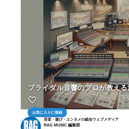
ブライダル音響のプロが教える
favorite_border
お気に入りに登録
音楽・遊び・エンタメの総合ウェブメディア
RAG MUSIC 編集部