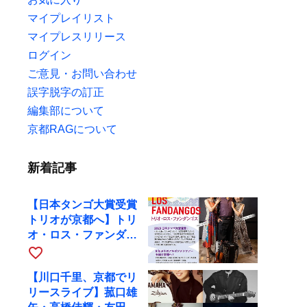
マイプレイリスト
マイプレスリリース
ログイン
ご意見・お問い合わせ
誤字脱字の訂正
編集部について
京都RAGについて
新着記事
【日本タンゴ大賞受賞
トリオが京都へ】トリ
オ・ロス・ファンダン
ゴスが10月9日にRAG
favorite_border
で公演
【川口千里、京都でリ
リースライブ】菰口雄