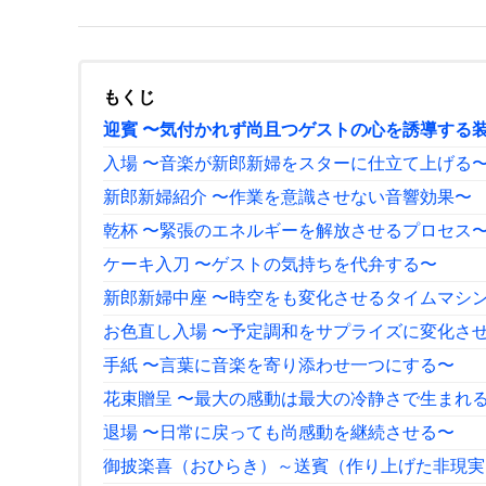
もくじ
迎賓 〜気付かれず尚且つゲストの心を誘導する
入場 〜音楽が新郎新婦をスターに仕立て上げる
新郎新婦紹介 〜作業を意識させない音響効果〜
乾杯 〜緊張のエネルギーを解放させるプロセス
ケーキ入刀 〜ゲストの気持ちを代弁する〜
新郎新婦中座 〜時空をも変化させるタイムマシ
お色直し入場 〜予定調和をサプライズに変化さ
手紙 〜言葉に音楽を寄り添わせ一つにする〜
花束贈呈 〜最大の感動は最大の冷静さで生まれ
退場 〜日常に戻っても尚感動を継続させる〜
御披楽喜（おひらき）～送賓（作り上げた非現実