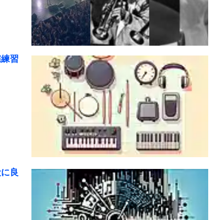
宅練習
段に良