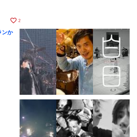
favorite_border
2
ランか