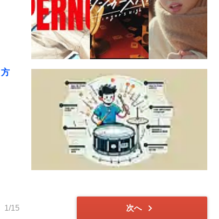
り方
chevron_right
1/15
次へ