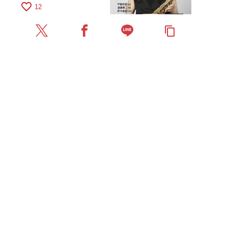
ト・ツアー京都公演を
favorite_border
12
10月28日に開催
content_copy