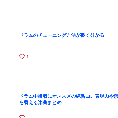
ドラムのチューニング方法が良く分かる
favorite_border
4
ドラム中級者にオススメの練習曲。表現力や
を養える楽曲まとめ
favorite_border