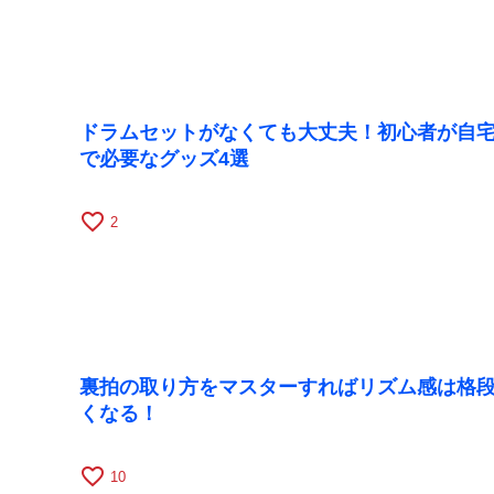
ドラムセットがなくても大丈夫！初心者が自
で必要なグッズ4選
favorite_border
2
裏拍の取り方をマスターすればリズム感は格
くなる！
favorite_border
10