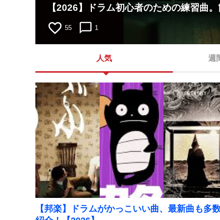
【2026】ドラム初心者のための練習曲
favorite_border
chat_bubble_outline
55
1
人気
週
【邦楽】ドラムがかっこいい曲、最新曲も多