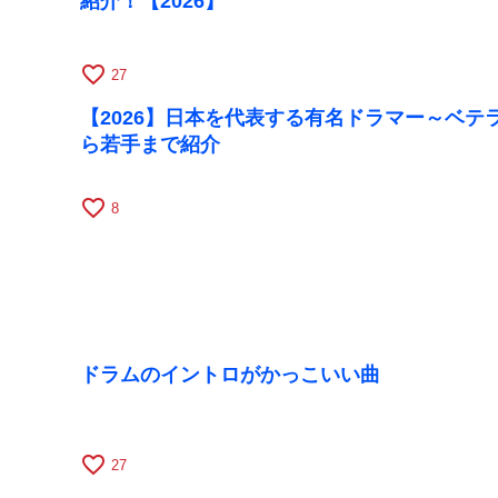
紹介！【2026】
favorite_border
27
【2026】日本を代表する有名ドラマー～ベテ
ら若手まで紹介
favorite_border
8
ドラムのイントロがかっこいい曲
favorite_border
27