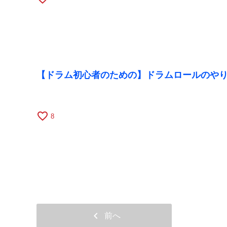
【ドラム初心者のための】ドラムロールのや
favorite_border
8
chevron_left
前へ