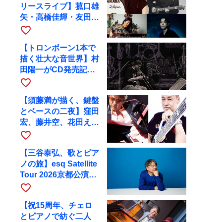
リースライブ】菰口雄
矢・高橋佳輝・友田ジ
ュンと9月28日にRAG
favorite_border
へ
【トロンボーン1本で
描く壮大な音世界】村
田陽一がCD発売記念
ツアーで9月4日に京
favorite_border
都へ
【須藤満が描く、鍵盤
とベースの二夜】窪田
宏、藤井空、花田えみ
と京都RAGで共演
favorite_border
【三谷泰弘、歌とピア
ノの旅】esq Satellite
Tour 2026京都公演を
10月に開催
favorite_border
【祝15周年、チェロ
とピアノで紡ぐ二人