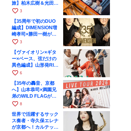
旅】柏木広樹＆光田健
一が11月12日に京都
favorite_border
3
RAGへ
【35周年で初のDUO
編成】DIMENSION増
崎孝司×勝田一樹が10
月11日に京都RAGへ
favorite_border
3
【ヴァイオリン×ギタ
ー×ベース、弦だけの
異色編成】山形発RIM
が初全国ツアーで8月
favorite_border
6
17日にRAGへ
【35年の轟音、京都
へ】山本恭司×満園兄
弟のWILD FLAGが8
月6日にRAGでライブ
favorite_border
8
世界で活躍するサック
ス奏者・寺久保エレナ
が京都へ！カルテッ