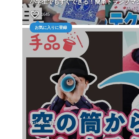
小学生でもすぐできる！簡単トランプマ
favorite_border
1645
お気に入りに登録
マジック・手品