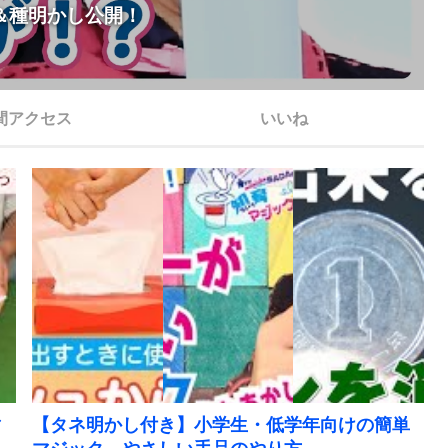
＆種明かし公開！
間アクセス
いいね
マ
【タネ明かし付き】小学生・低学年向けの簡単