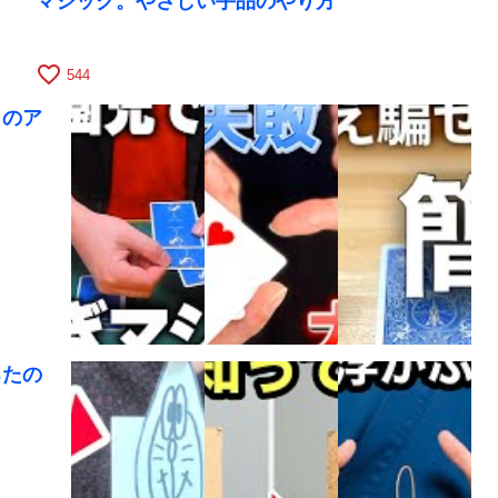
マジック。やさしい手品のやり方
favorite_border
544
クのア
るたの