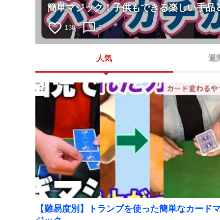
簡単マジック！子供もできる楽しい手品
favorite_border
chat_bubble_outline
138
2
人気
週
【難易度別】トランプを使った簡単なカード