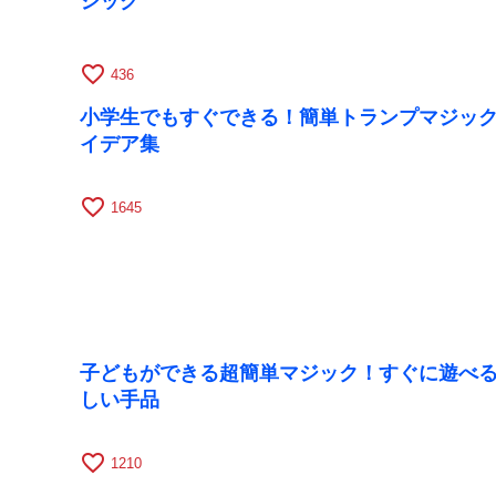
ジック
favorite_border
436
小学生でもすぐできる！簡単トランプマジッ
イデア集
favorite_border
1645
子どもができる超簡単マジック！すぐに遊べ
しい手品
favorite_border
1210