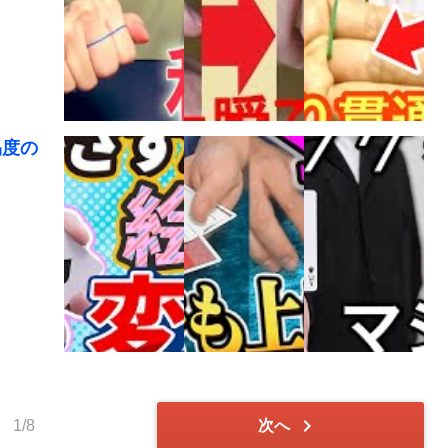
易度の
chevron_right
1/8
次へ