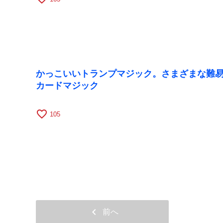
かっこいいトランプマジック。さまざまな難
カードマジック
favorite_border
105
chevron_left
前へ