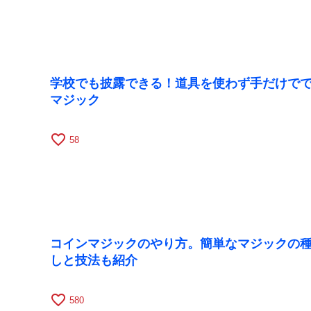
学校でも披露できる！道具を使わず手だけで
マジック
favorite_border
58
コインマジックのやり方。簡単なマジックの
しと技法も紹介
favorite_border
580