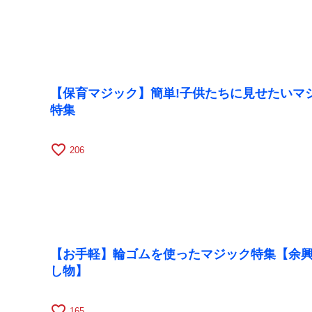
【保育マジック】簡単!子供たちに見せたいマ
特集
favorite_border
206
【お手軽】輪ゴムを使ったマジック特集【余
し物】
favorite_border
165