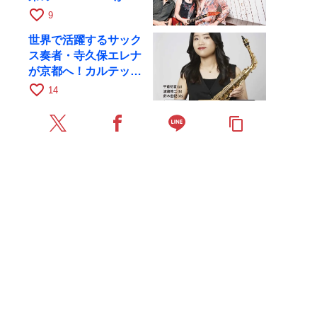
月6日にRAGでライブ
favorite_border
9
世界で活躍するサック
ス奏者・寺久保エレナ
が京都へ！カルテッ
ト・ツアー京都公演を
favorite_border
14
10月28日に開催
content_copy