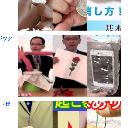
ジック
興・出