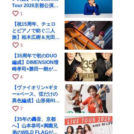
Tour 2026京都公演を
10月に開催
favorite_border
1
【祝15周年、チェロ
とピアノで紡ぐ二人
旅】柏木広樹＆光田健
一が11月12日に京都
favorite_border
3
RAGへ
【35周年で初のDUO
編成】DIMENSION増
崎孝司×勝田一樹が10
月11日に京都RAGへ
favorite_border
4
【ヴァイオリン×ギタ
ー×ベース、弦だけの
異色編成】山形発RIM
が初全国ツアーで8月
favorite_border
7
17日にRAGへ
【35年の轟音、京都
へ】山本恭司×満園兄
弟のWILD FLAGが8