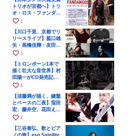
トリオが京都へ】トリ
オ・ロス・ファンダン
ゴスが10月9日にRAG
favorite_border
1
で公演
【川口千里、京都でリ
リースライブ】菰口雄
矢・高橋佳輝・友田ジ
ュンと9月28日にRAG
favorite_border
1
へ
【トロンボーン1本で
描く壮大な音世界】村
田陽一がCD発売記念
ツアーで9月4日に京
favorite_border
1
都へ
【須藤満が描く、鍵盤
とベースの二夜】窪田
宏、藤井空、花田えみ
と京都RAGで共演
favorite_border
1
【三谷泰弘、歌とピア
ノの旅】esq Satellite