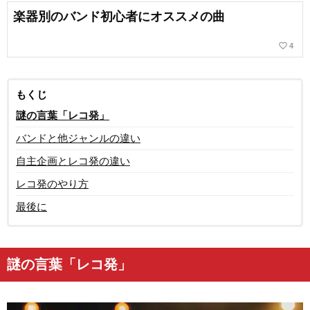
楽器別のバンド初心者にオススメの曲
favorite_border
4
もくじ
謎の言葉「レコ発」
バンドと他ジャンルの違い
自主企画とレコ発の違い
レコ発のやり方
最後に
謎の言葉「レコ発」