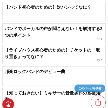
【バンド初心者のための】対バンってなに？
バンドでボーカルの声が聞こえない！を解消する3
つのポイント
favorite_border
1
【ライブハウス初心者のための】チケットの「取
り置き」ってなに？
favorite_border
5
邦楽ロックバンドのデビュー曲
このページを共有
【知っておきたい】ミキサーの音量操作の基礎知
識
ios_share
swipe
favorite_border
1
指先で音楽をブラウズ