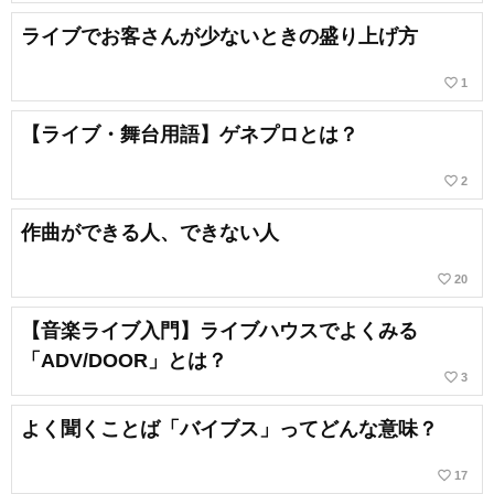
ライブでお客さんが少ないときの盛り上げ方
favorite_border
1
【ライブ・舞台用語】ゲネプロとは？
favorite_border
2
作曲ができる人、できない人
favorite_border
20
【音楽ライブ入門】ライブハウスでよくみる
「ADV/DOOR」とは？
favorite_border
3
よく聞くことば「バイブス」ってどんな意味？
favorite_border
17