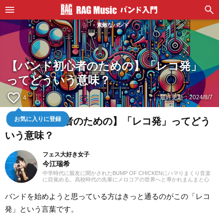
素敵なバンド
【バンド初心者のための】「レコ発」
ってどういう意味？
favorite_border
最終更新：
2024/8/7
4
お気に入りに登録
【バンド初心者のための】「レコ発」ってどう
いう意味？
フェス大好き女子
今江瑞希
中学時代に親友に聞かされたBUMP OF CHICKENにハマりまくり音楽
に目覚める。高校時代の先輩にメロコアの世界へと導かれまんまと心
酔。当時付き合っていた彼氏の影響をモロに受け当時から現在まで10-
FEETの大ファンに。毎日ウィッグとにらめっこした美容師時代を卒業
バンドを始めようと思っている方はきっと通るのがこの「レコ
し現在はスタジオ、ライブハウス、ブライダル音響のスタッフとなり
毎日新しいバンドを探し漁る毎日。年中フェスとライブに出回ってい
発」という言葉です。
るのにもかかわらずツーステができないポンコツキッズです。