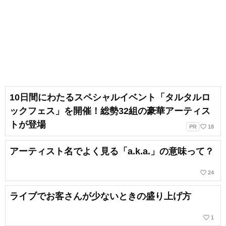
10日間にわたるスペシャルイベント「タルタルロ
ックフェス」を開催！総勢32組の豪華アーティス
トが登場
favorite_border
PR
18
アーティスト名でよく見る「a.k.a.」の意味って？
favorite_border
24
ライブでお客さんが少ないときの盛り上げ方
favorite_border
1