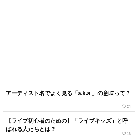
アーティスト名でよく見る「a.k.a.」の意味って？
favorite_border
24
【ライブ初心者のための】「ライブキッズ」と呼
ばれる人たちとは？
favorite_border
16