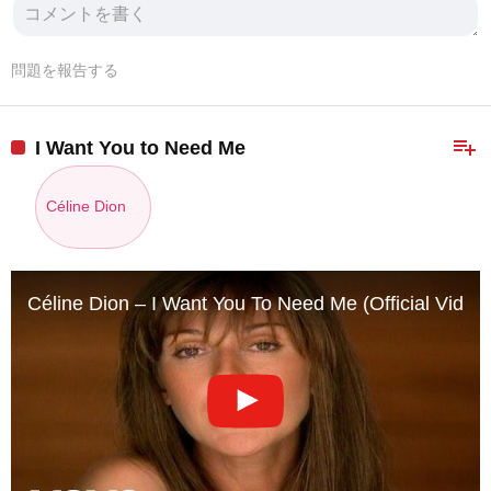
問題を報告する
playlist_add
I Want You to Need Me
Céline Dion
Céline Dion – I Want You To Need Me (Official Video