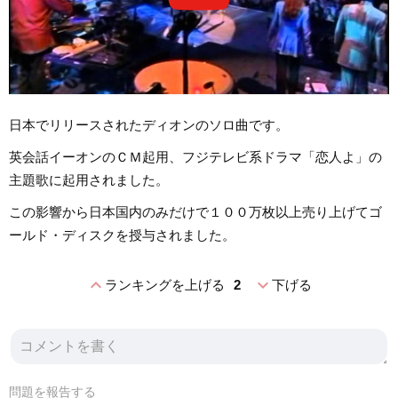
日本でリリースされたディオンのソロ曲です。
英会話イーオンのＣＭ起用、フジテレビ系ドラマ「恋人よ」の
主題歌に起用されました。
この影響から日本国内のみだけで１００万枚以上売り上げてゴ
ールド・ディスクを授与されました。
expand_less
expand_more
ランキングを上げる
2
下げる
問題を報告する