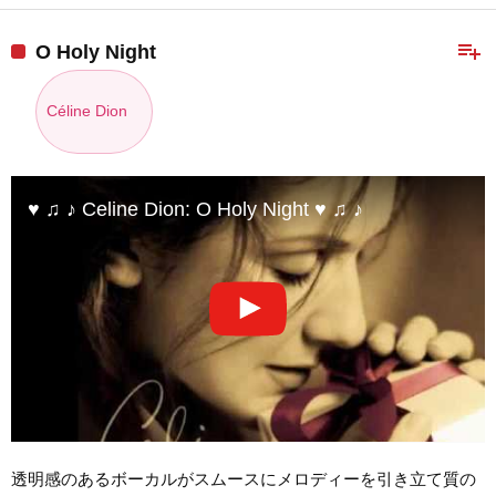
playlist_add
O Holy Night
Céline Dion
♥ ♫ ♪ Celine Dion: O Holy Night ♥ ♫ ♪
透明感のあるボーカルがスムースにメロディーを引き立て質の