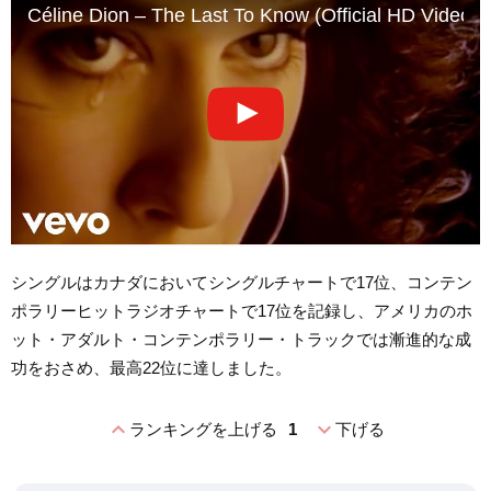
Céline Dion – The Last To Know (Official HD Video)
シングルはカナダにおいてシングルチャートで17位、コンテン
ポラリーヒットラジオチャートで17位を記録し、アメリカのホ
ット・アダルト・コンテンポラリー・トラックでは漸進的な成
功をおさめ、最高22位に達しました。
expand_less
expand_more
ランキングを上げる
1
下げる