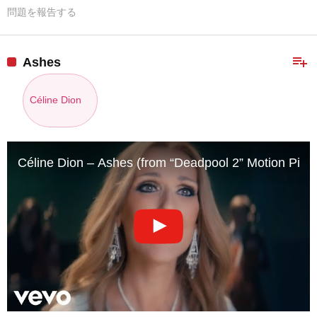
問題を報告する
playlist_add
Ashes
Céline Dion
Céline Dion – Ashes (from “Deadpool 2” Motion Pict