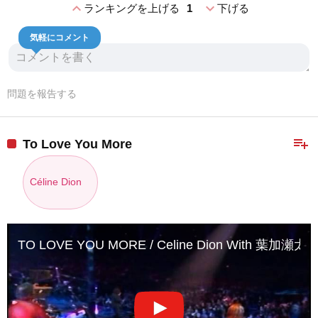
expand_less
expand_more
ランキングを上げる
1
下げる
気軽にコメント
問題を報告する
playlist_add
To Love You More
Céline Dion
TO LOVE YOU MORE / Celine Dion With 葉加瀬太