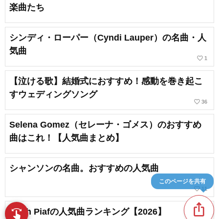
楽曲たち
シンディ・ローパー（Cyndi Lauper）の名曲・人
気曲
favorite_border
1
【泣ける歌】結婚式におすすめ！感動を巻き起こ
すウェディングソング
favorite_border
36
Selena Gomez（セレーナ・ゴメス）のおすすめ
曲はこれ！【人気曲まとめ】
シャンソンの名曲。おすすめの人気曲
このページを共有
favorite_border
11
ios_share
Edith Piafの人気曲ランキング【2026】
swipe
指先で音楽をブラウズ