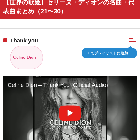
【世界の歌姫】セリーヌ・ディオンの名曲・代
表曲まとめ（21〜30）
playlist_add
Thank you
＋でプレイリストに追加！
Céline Dion
Céline Dion – Thank You (Official Audio)