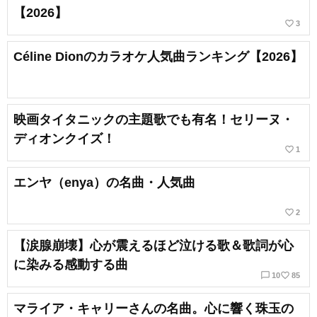
【2026】
favorite_border
3
Céline Dionのカラオケ人気曲ランキング【2026】
映画タイタニックの主題歌でも有名！セリーヌ・
ディオンクイズ！
favorite_border
1
エンヤ（enya）の名曲・人気曲
favorite_border
2
【涙腺崩壊】心が震えるほど泣ける歌＆歌詞が心
に染みる感動する曲
chat_bubble_outline
favorite_border
10
85
マライア・キャリーさんの名曲。心に響く珠玉の