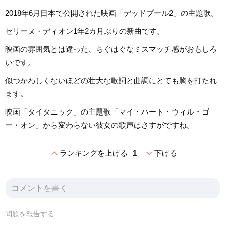
2018年6月日本で公開された映画「デッドプール2」の主題歌。
セリーヌ・ディオン1年2カ月ぶりの新曲です。
映画の雰囲気とは違った、ちぐはぐなミスマッチ感がおもしろ
いです。
似つかわしくないほどの壮大な歌詞と曲調にとても胸を打たれ
ます。
映画「タイタニック」の主題歌「マイ・ハート・ウィル・ゴ
ー・オン」から変わらない彼女の歌声はさすがですね。
expand_less
expand_more
ランキングを上げる
1
下げる
問題を報告する