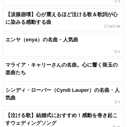
favorite_border
1
【涙腺崩壊】心が震えるほど泣ける歌＆歌詞が心
に染みる感動する曲
chat_bubble_outline
favorite_border
10
85
エンヤ（enya）の名曲・人気曲
favorite_border
2
マライア・キャリーさんの名曲。心に響く珠玉の
楽曲たち
シンディ・ローパー（Cyndi Lauper）の名曲・人
気曲
favorite_border
1
【泣ける歌】結婚式におすすめ！感動を巻き起こ
すウェディングソング