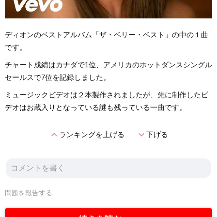
ディオンのベストアルバム「ザ・ベリー・ベスト」の中の１曲
です。
チャート成績はカナダで1位、アメリカのホットダンスシングル
セールスで7位を記録しました。
ミュージックビデオは２本製作されましたが、先に制作したビ
デオはお蔵入りとなっている謎も残っている一曲です。
expand_less
expand_more
ランキングを上げる
下げる
問題を報告する