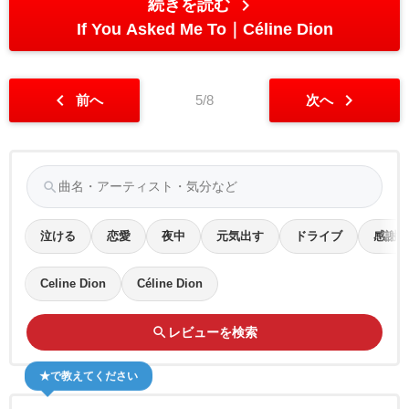
chevron_right
続きを読む
If You Asked Me To
Céline Dion
chevron_left
chevron_right
前へ
5/8
次へ
search
泣ける
恋愛
夜中
元気出す
ドライブ
感謝
Celine Dion
Céline Dion
search
レビューを検索
★で教えてください