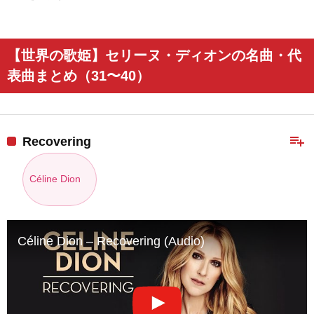
【世界の歌姫】セリーヌ・ディオンの名曲・代
表曲まとめ（31〜40）
playlist_add
Recovering
Céline Dion
Céline Dion – Recovering (Audio)