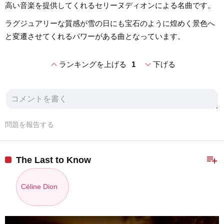
高い音楽を提供してくれるセリーヌディオンによる名曲です。
ラグジュアリーな質感が雪の日にも宝石のように煌めく景色へ
と変遷させてくれるパワーがある曲となっています。
expand_less
expand_more
ランキングを上げる
1
下げる
問題を報告する
playlist_add
The Last to Know
Céline Dion