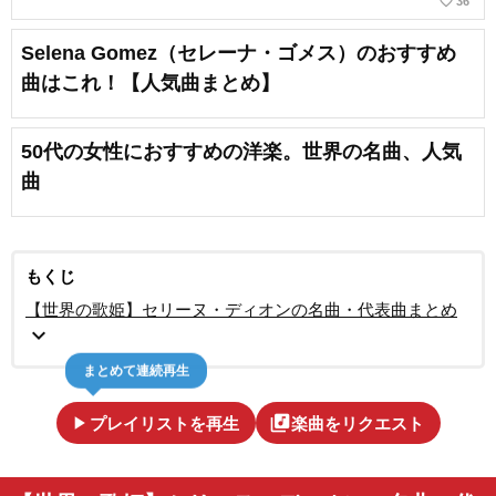
favorite_border
36
Selena Gomez（セレーナ・ゴメス）のおすすめ
曲はこれ！【人気曲まとめ】
50代の女性におすすめの洋楽。世界の名曲、人気
曲
もくじ
【世界の歌姫】セリーヌ・ディオンの名曲・代表曲まとめ
expand_more
まとめて連続再生
play_arrow
library_music
プレイリストを再生
楽曲をリクエスト