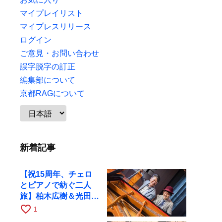
マイプレイリスト
マイプレスリリース
ログイン
ご意見・お問い合わせ
誤字脱字の訂正
編集部について
京都RAGについて
新着記事
【祝15周年、チェロ
とピアノで紡ぐ二人
旅】柏木広樹＆光田健
一が11月12日に京都
favorite_border
1
RAGへ