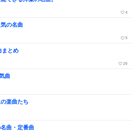
favorite_border
4
人気の名曲
favorite_border
5
曲まとめ
favorite_border
20
人気曲
玉の楽曲たち
の名曲・定番曲