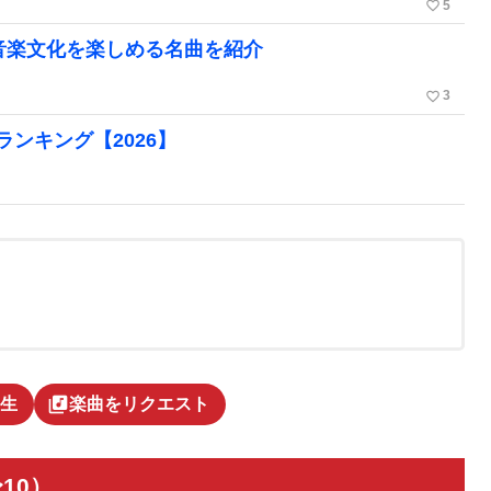
favorite_border
5
な音楽文化を楽しめる名曲を紹介
favorite_border
3
曲ランキング【2026】
library_music
生
楽曲をリクエスト
10）