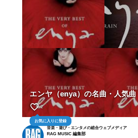
エンヤ（enya）の名曲・人気曲
favorite_border
2
お気に入りに登録
音楽・遊び・エンタメの総合ウェブメディア
RAG MUSIC 編集部