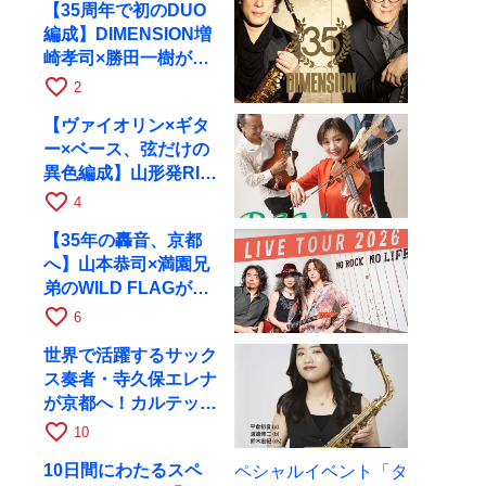
【35周年で初のDUO
編成】DIMENSION増
崎孝司×勝田一樹が10
月11日に京都RAGへ
favorite_border
2
【ヴァイオリン×ギタ
ー×ベース、弦だけの
異色編成】山形発RIM
が初全国ツアーで8月
favorite_border
4
17日にRAGへ
【35年の轟音、京都
へ】山本恭司×満園兄
弟のWILD FLAGが8
月6日にRAGでライブ
favorite_border
6
世界で活躍するサック
ス奏者・寺久保エレナ
が京都へ！カルテッ
ト・ツアー京都公演を
favorite_border
10
10月28日に開催
10日間にわたるスペ