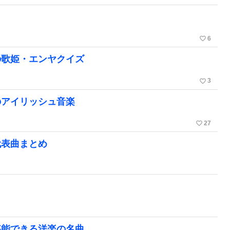
favorite_border
6
の歌姫・エンヤクイズ
favorite_border
3
のアイリッシュ音楽
favorite_border
27
代表曲まとめ
堪能できる洋楽の名曲。