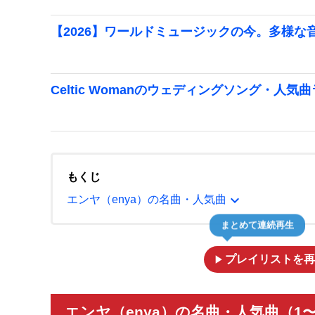
【2026】ワールドミュージックの今。多様
Celtic Womanのウェディングソング・人気
もくじ
expand_more
エンヤ（enya）の名曲・人気曲
まとめて連続再生
play_arrow
プレイリストを再
エンヤ（enya）の名曲・人気曲（1〜