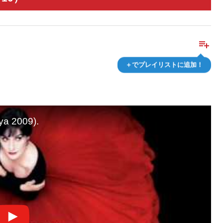
playlist_add
＋でプレイリストに追加！
ya 2009).