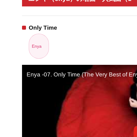
Only Time
Enya
Enya -07. Only Time (The Very Best of En