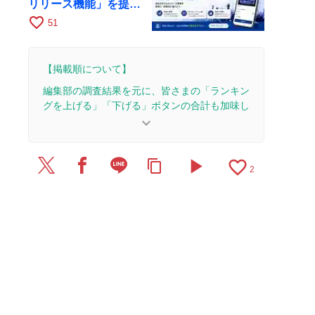
リリース機能」を提供
開始
favorite_border
51
【掲載順について】
編集部の調査結果を元に、皆さまの「ランキン
グを上げる」「下げる」ボタンの合計も加味し
て決まります。
keyboard_arrow_down
【更新履歴】
play_arrow
favorite_border
content_copy
2026/1/14：1本のレビューを追加・更新。
2
2025/10/22：1本のレビューを追加・更新。
2025/10/9：1本のレビューを追加・更新。
2025/7/31：1本のレビューを追加・更新。
2021/5/7：1本のレビューを追加・更新。
2020/9/22：1本のレビューを追加・更新。
2020/2/10：1本のレビューを追加・更新。
2018/7/11：1本のレビューを追加・更新。
2018/5/18：1本のレビューを追加・更新。
2018/1/13：1本のレビューを追加・更新。
2017/12/24：1本のレビューを追加・更新。