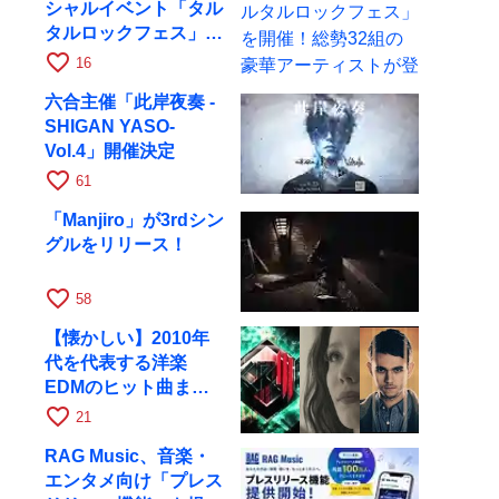
シャルイベント「タル
タルロックフェス」を
開催！総勢32組の豪
favorite_border
16
華アーティストが登場
六合主催「此岸夜奏 -
SHIGAN YASO-
Vol.4」開催決定
favorite_border
61
「Manjiro」が3rdシン
グルをリリース！
favorite_border
58
【懐かしい】2010年
代を代表する洋楽
EDMのヒット曲まと
め【平成】
favorite_border
21
RAG Music、音楽・
エンタメ向け「プレス