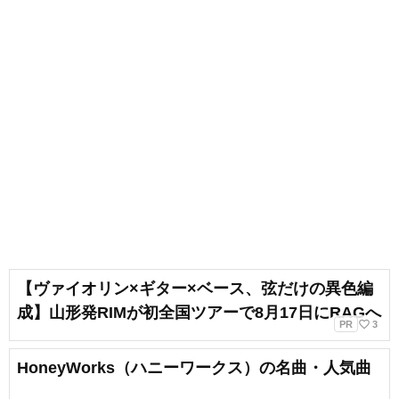
も吹奏楽でベースを弾いていま
す。ベースボーカルでバンドをし
ていたり、ボーカルのみで声をか
けていただいたりと、ライブ活動
もしています！ボイトレをしてい
く上で、声を出していつまでも健
康で美しくありたいです！
【ヴァイオリン×ギター×ベース、弦だけの異色編
成】山形発RIMが初全国ツアーで8月17日にRAGへ
favorite_border
PR
3
HoneyWorks（ハニーワークス）の名曲・人気曲