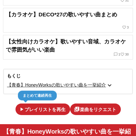
favorite_border
31
【カラオケ】DECO*27の歌いやすい曲まとめ
favorite_border
3
【女性向けカラオケ】歌いやすい音域、カラオケ
で雰囲気がいい楽曲
chat_bubble_outline
favorite_border
1
30
もくじ
expand_more
【青春】HoneyWorksの歌いやすい曲を一挙紹介
まとめて連続再生
play_arrow
library_music
プレイリストを再生
楽曲をリクエスト
【青春】HoneyWorksの歌いやすい曲を一挙紹