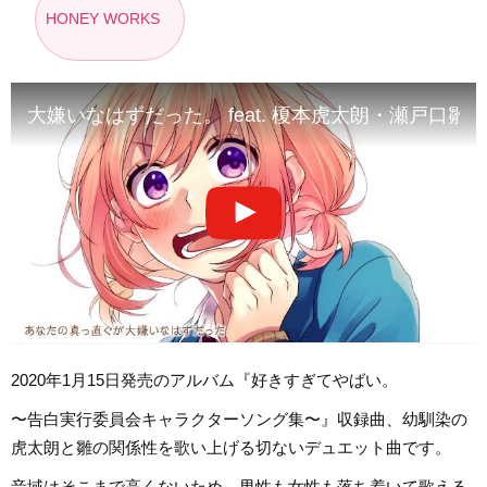
HONEY WORKS
大嫌いなはずだった。 feat. 榎本虎太朗・瀬戸口雛（
2020年1月15日発売のアルバム『好きすぎてやばい。
〜告白実行委員会キャラクターソング集〜』収録曲、幼馴染の
虎太朗と雛の関係性を歌い上げる切ないデュエット曲です。
音域はそこまで高くないため、男性も女性も落ち着いて歌える