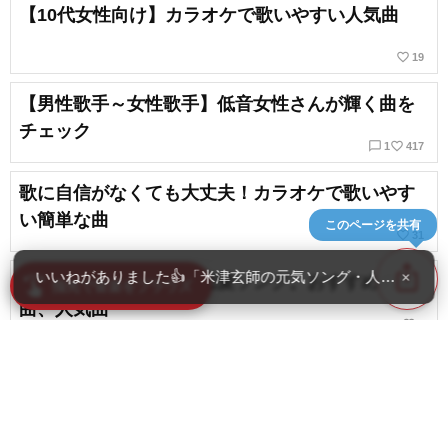
【10代女性向け】カラオケで歌いやすい人気曲
favorite_border
19
【男性歌手～女性歌手】低音女性さんが輝く曲を
チェック
chat_bubble_outline
favorite_border
1
417
歌に自信がなくても大丈夫！カラオケで歌いやす
い簡単な曲
このページを共有
favorite_border
31
ios_share
いいねがありました👍「米津玄師の元気ソング・人気曲ランキ
×
カラオケで歌いやすい恋愛ソング。おすすめの名
swipe
指先で音楽をブラウズ
曲、人気曲
favorite_border
1
【女性向けカラオケ】歌いやすい音域、カラオケ
で雰囲気がいい楽曲
chat_bubble_outline
favorite_border
1
30