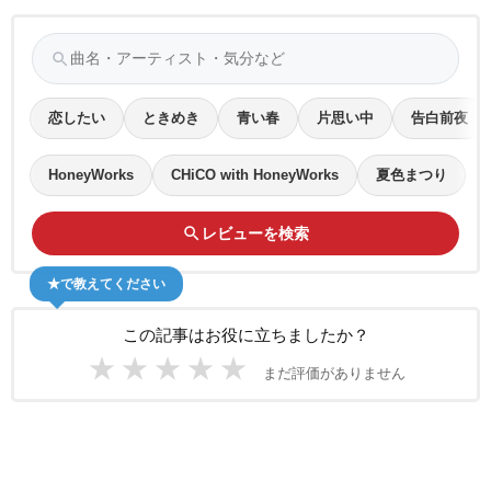
search
恋したい
ときめき
青い春
片思い中
告白前夜
HoneyWorks
CHiCO with HoneyWorks
夏色まつり
search
レビューを検索
★で教えてください
この記事はお役に立ちましたか？
★
★
★
★
★
まだ評価がありません