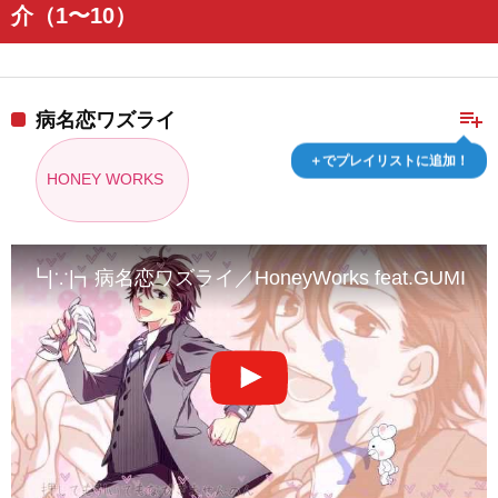
介（1〜10）
playlist_add
病名恋ワズライ
＋でプレイリストに追加！
HONEY WORKS
┗|∵|┓病名恋ワズライ／HoneyWorks feat.GUMI