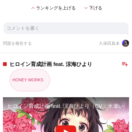
expand_less
expand_more
ランキングを上げる
下げる
問題を報告する
久保田真未
playlist_add
ヒロイン育成計画 feat. 涼海ひより
HONEY WORKS
ヒロイン育成計画 feat. 涼海ひより（CV：水瀬いのり）