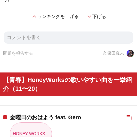
expand_less
expand_more
ランキングを上げる
下げる
問題を報告する
久保田真未
【青春】HoneyWorksの歌いやすい曲を一挙紹
介（11〜20）
playlist_add
金曜日のおはよう feat. Gero
HONEY WORKS