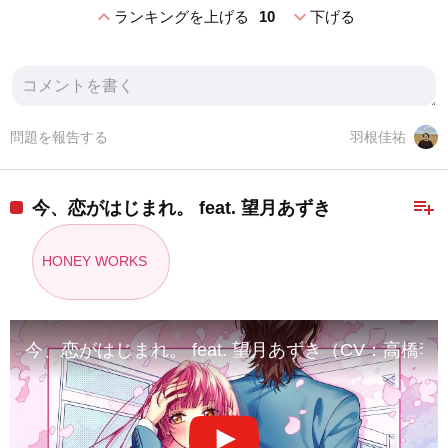
expand_less
expand_more
ランキングを上げる
10
下げる
問題を報告する
羽根佳祐
playlist_add
今、恋がはじまれ。 feat. 望月あずき
HONEY WORKS
今、恋がはじまれ。 feat. 望月あずき（CV：高橋李依）