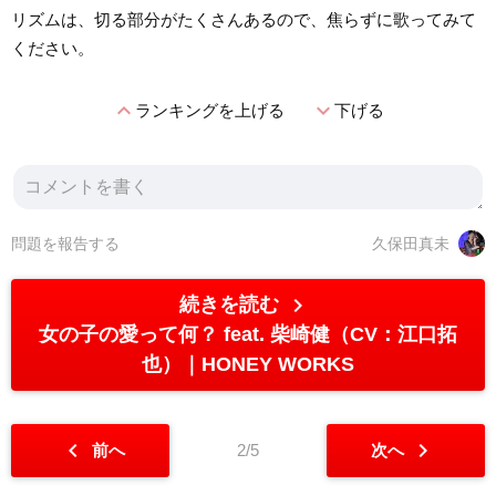
リズムは、切る部分がたくさんあるので、焦らずに歌ってみて
ください。
expand_less
expand_more
ランキングを上げる
下げる
問題を報告する
久保田真未
chevron_right
続きを読む
女の子の愛って何？ feat. 柴崎健（CV：江口拓
也）
HONEY WORKS
chevron_left
chevron_right
前へ
2/5
次へ