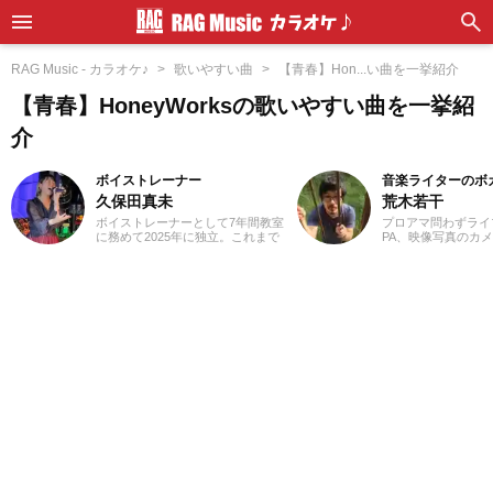
RAG Music - カラオケ♪
歌いやすい曲
【青春】Hon...い曲を一挙紹介
【青春】HoneyWorksの歌いやすい曲を一挙紹
介
ボイストレーナー
音楽ライターのボ
久保田真未
荒木若干
ボイストレーナーとして7年間教室
プロアマ問わずライ
に務めて2025年に独立。これまで
PA、映像写真のカ
に総勢300名以上の指導にあたって
店店員、物流拠点の
きました。私が講師を始めたキッ
さまざまな職種を経
カケは興味本位でした(笑)。仕事を
業ライターとして日
探していた時に「ボーカルのイン
います。これまでに
ストラクター」という求人を発見
サイトでの作品紹介記
し、「なんだこれは！」と思って
PLACE株式会社様の「
勢いで応募したんです。こうして
BEST」特典ライナ
私は知識0の状態で講師になったの
等に携わらせていた
で、誰よりも研修を受け、自分で
音楽経験としては、
もたくさん勉強しました。自分が
ーを始め、学生時代
学んだことを実際に生徒さんに教
に注力。その後15
えていくと生徒さんの反応がかな
至るまで、いちボカ
り良く、その時にやりがいを感じ
ジナル楽曲を発表し
ます！私は講師として指導する中
す。邦楽ロック、ボ
で、生徒さんと一緒に成長できて
得意ジャンルです。
いる瞬間がたまらなく好きです。
音楽活動としては、高校から今で