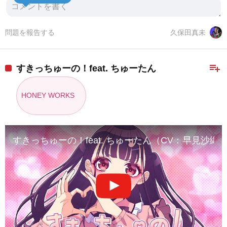
問題を報告する
久保田真未
playlist_add
すきっちゅーの！feat. ちゅーたん
HONEY WORKS
すきっちゅーの！feat. ちゅーたん（CV：早見沙織）／H