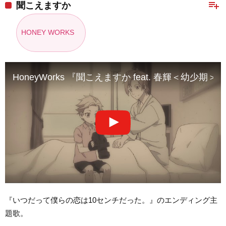
playlist_add
聞こえますか
HONEY WORKS
HoneyWorks 『聞こえますか feat. 春輝＜幼少期＞ (C
『いつだって僕らの恋は10センチだった。』のエンディング主
題歌。