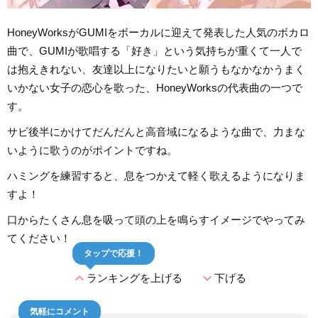
HoneyWorksがGUMIをボーカルに迎えて発表した人気のボカロ
曲で、GUMIが歌唱する「好き」という気持ちが重くて一人で
は抱えきれない、友達以上になりたいと願うもなかなかうまく
いかない女子の恋心を歌った、HoneyWorksの代表曲の一つで
す。
サビ後半にかけてだんだんと高音域になるような曲で、力まな
いように歌うのがポイントですね。
ハミングを練習すると、息をつかえて軽く歌えるようになりま
すよ！
口からたくさん息を吸って頭の上を鳴らすイメージでやってみ
てください！
タップで応援！
expand_less
expand_more
ランキングを上げる
下げる
気軽にコメント