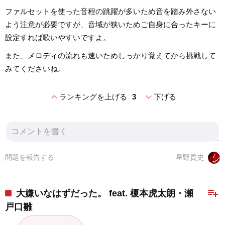
ファルセットを使った音程の跳躍が多いため音を踏み外さない
よう注意が必要ですが、音域が狭いためご自身に合ったキーに
設定すれば歌いやすいですよ。
また、メロディの流れも速いためしっかり覚えてから挑戦して
みてくださいね。
expand_less
expand_more
ランキングを上げる
3
下げる
問題を報告する
星野貴史
playlist_add
大嫌いなはずだった。 feat. 榎本虎太朗・瀬
戸口雛