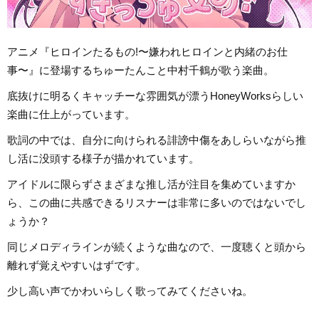
アニメ『ヒロインたるもの!〜嫌われヒロインと内緒のお仕
事〜』に登場するちゅーたんこと中村千鶴が歌う楽曲。
底抜けに明るくキャッチーな雰囲気が漂うHoneyWorksらしい
楽曲に仕上がっています。
歌詞の中では、自分に向けられる誹謗中傷をあしらいながら推
し活に没頭する様子が描かれています。
アイドルに限らずさまざまな推し活が注目を集めていますか
ら、この曲に共感できるリスナーは非常に多いのではないでし
ょうか？
同じメロディラインが続くような曲なので、一度聴くと頭から
離れず覚えやすいはずです。
少し高い声でかわいらしく歌ってみてくださいね。