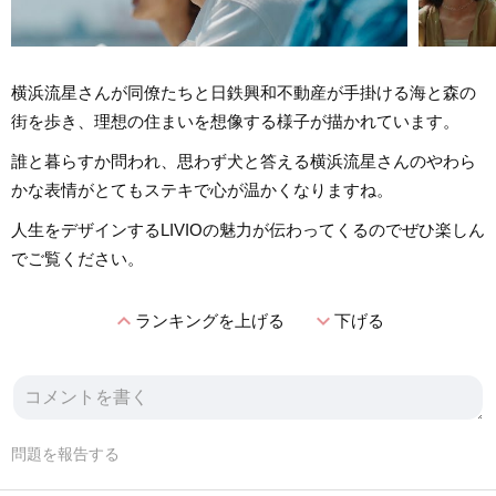
横浜流星さんが同僚たちと日鉄興和不動産が手掛ける海と森の
街を歩き、理想の住まいを想像する様子が描かれています。
誰と暮らすか問われ、思わず犬と答える横浜流星さんのやわら
かな表情がとてもステキで心が温かくなりますね。
人生をデザインするLIVIOの魅力が伝わってくるのでぜひ楽しん
でご覧ください。
expand_less
expand_more
ランキングを上げる
下げる
問題を報告する