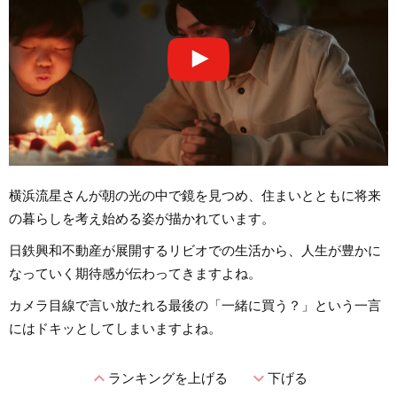
横浜流星さんが朝の光の中で鏡を見つめ、住まいとともに将来
の暮らしを考え始める姿が描かれています。
日鉄興和不動産が展開するリビオでの生活から、人生が豊かに
なっていく期待感が伝わってきますよね。
カメラ目線で言い放たれる最後の「一緒に買う？」という一言
にはドキッとしてしまいますよね。
expand_less
expand_more
ランキングを上げる
下げる