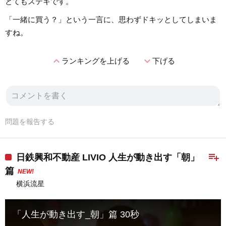
とてもステキです。
「一緒に買う？」という一言に、思わずドキッとしてしまいま
すね。
expand_less
expand_more
ランキングを上げる
下げる
問題を報告する
playlist_add
日鉄興和不動産 LIVIO 人生が動き出す「朝」
篇
NEW!
横浜流星
「人生が動き出す_朝」篇 30秒