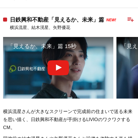
playlist_add
日鉄興和不動産「見えるか、未来」篇
NEW!
横浜流星、結木滉星、矢野優花
「見えるか、未来」篇 15秒
「見え
横浜流星さんが大きなスクリーンで完成前の住まいで送る未来
を思い描く、日鉄興和不動産が手掛けるLIVIOのワクワクする
CM。