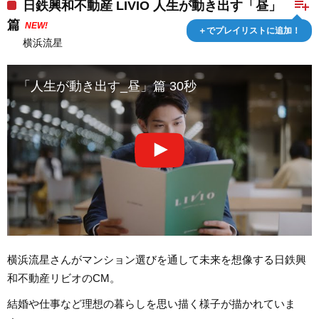
playlist_add
日鉄興和不動産 LIVIO 人生が動き出す「昼」
篇
NEW!
＋でプレイリストに追加！
横浜流星
「人生が動き出す_昼」篇 30秒
横浜流星さんがマンション選びを通して未来を想像する日鉄興
和不動産リビオのCM。
結婚や仕事など理想の暮らしを思い描く様子が描かれていま