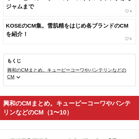
ジャムまで
favorite_border
4
KOSEのCM集。雪肌精をはじめ各ブランドのCM
を紹介！
favorite_border
5
もくじ
興和のCMまとめ。キューピーコーワやバンテリンなどの
expand_more
CM
興和のCMまとめ。キューピーコーワやバンテ
リンなどのCM（1〜10）