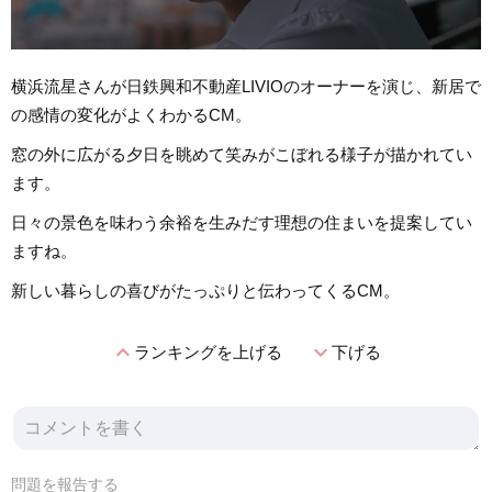
横浜流星さんが日鉄興和不動産LIVIOのオーナーを演じ、新居で
の感情の変化がよくわかるCM。
窓の外に広がる夕日を眺めて笑みがこぼれる様子が描かれてい
ます。
日々の景色を味わう余裕を生みだす理想の住まいを提案してい
ますね。
新しい暮らしの喜びがたっぷりと伝わってくるCM。
expand_less
expand_more
ランキングを上げる
下げる
問題を報告する