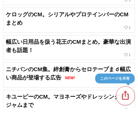
favorite_border
1
ケロッグのCM。シリアルやプロテインバーのCM
まとめ
favorite_border
1
幅広い日用品を扱う花王のCMまとめ。豪華な出演
者も話題！
favorite_border
1
ニチバンのCM集。絆創膏からセロテープまｄ幅広
い商品が登場する広告
NEW!
このページを共有
ios_share
キユーピーのCM。マヨネーズやドレッシングから
ジャムまで
favorite_border
4
KOSEのCM集。雪肌精をはじめ各ブランドのCM
を紹介！
favorite_border
5