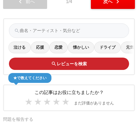
chevron_left
chevron_right
前へ
1/4
次へ
search
泣ける
応援
恋愛
懐かしい
ドライブ
元気
search
レビューを検索
★で教えてください
この記事はお役に立ちましたか？
★
★
★
★
★
まだ評価がありません
問題を報告する