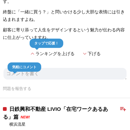
す。
終盤に「一緒に買う？」と問いかける少し大胆な表情には引き
込まれますよね。
顧客に寄り添って人生をデザインするという魅力が伝わる内容
に仕上がっていますね。
タップで応援！
expand_less
expand_more
ランキングを上げる
下げる
気軽にコメント
問題を報告する
playlist_add
日鉄興和不動産 LIVIO「在宅ワークあるあ
る」篇
NEW!
横浜流星