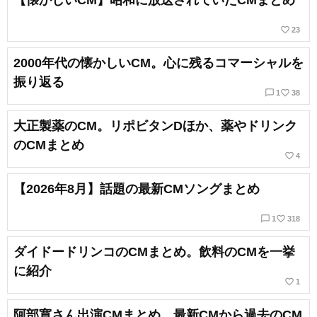
【懐かしいCM】昭和に放送されていたCMまとめ
favorite_border
23
2000年代の懐かしいCM。心に残るコマーシャルを
振り返る
chat_bubble_outline
favorite_border
1
38
大正製薬のCM。リポビタンDほか、薬やドリンク
のCMまとめ
favorite_border
4
【2026年8月】話題の最新CMソングまとめ
chat_bubble_outline
favorite_border
1
318
ダイドードリンコのCMまとめ。飲料のCMを一挙
に紹介
favorite_border
1
阿部寛さん出演CMまとめ。最新CMから過去のCM