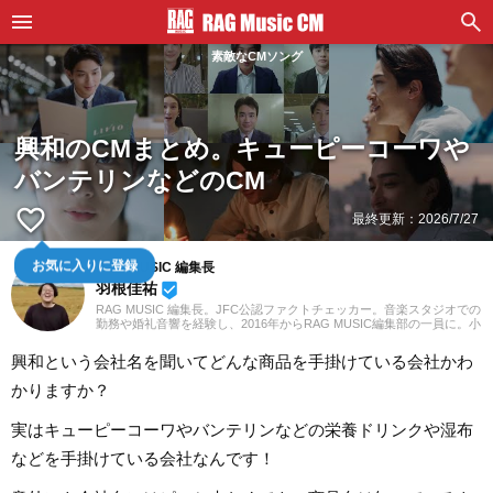
素敵なCMソング
興和のCMまとめ。キューピーコーワや
バンテリンなどのCM
favorite_border
最終更新：
2026/7/27
お気に入りに登録
RAG MUSIC 編集長
羽根佳祐
beenhere
RAG MUSIC 編集長。JFC公認ファクトチェッカー。音楽スタジオでの
勤務や婚礼音響を経験し、2016年からRAG MUSIC編集部の一員に。小
学校ではマーチング、中学校では吹奏楽でクラリネット、高校以降は
バンドでドラムと、さまざまな楽器を経験。各種楽曲紹介記事をはじ
興和という会社名を聞いてどんな商品を手掛けている会社かわ
め、各地の音楽フェスの紹介記事やライブレポートなど、自身の音楽
活動やこれまでの業務で培った経験を元に日々記事を制作していま
かりますか？
す。音楽は国内外のロックはもちろん、最近ではJ-POPも広く好んで
聴いています。
実はキューピーコーワやバンテリンなどの栄養ドリンクや湿布
などを手掛けている会社なんです！