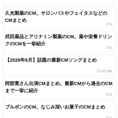
久光製薬のCM。サロンパスやフェイタスなどの
CMまとめ
favorite_border
3
武田薬品とアリナミン製薬のCM。薬や栄養ドリン
クのCMを一挙紹介
favorite_border
5
【2026年8月】話題の最新CMソングまとめ
chat_bubble_outline
favorite_border
1
318
阿部寛さん出演CMまとめ。最新CMから過去のCM
まで一挙に紹介
favorite_border
3
ブルボンのCM。なじみ深いお菓子のCMまとめ