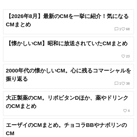
【2026年8月】最新のCMを一挙に紹介！気になる
CMまとめ
chat_bubble_outline
favorite_border
1
68
【懐かしいCM】昭和に放送されていたCMまとめ
favorite_border
23
2000年代の懐かしいCM。心に残るコマーシャルを
振り返る
chat_bubble_outline
favorite_border
1
38
大正製薬のCM。リポビタンDほか、薬やドリンク
のCMまとめ
favorite_border
4
エーザイのCMまとめ。チョコラBBやナボリンの
CM