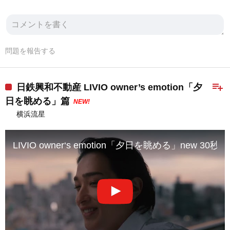
問題を報告する
playlist_add
日鉄興和不動産 LIVIO owner’s emotion「夕
日を眺める」篇
NEW!
横浜流星
LIVIO owner‘s emotion「夕日を眺める」new 30秒