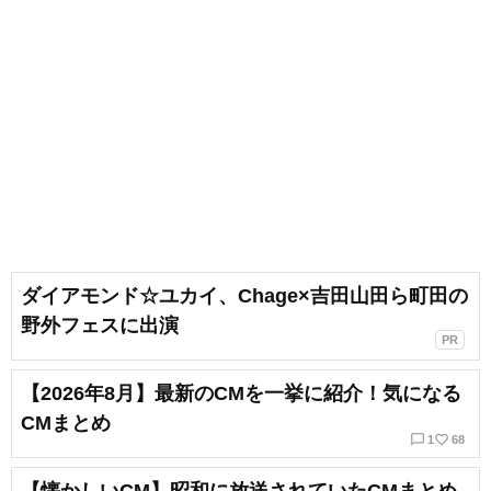
ダイアモンド☆ユカイ、Chage×吉田山田ら町田の
野外フェスに出演
PR
【2026年8月】最新のCMを一挙に紹介！気になる
CMまとめ
chat_bubble_outline
favorite_border
1
68