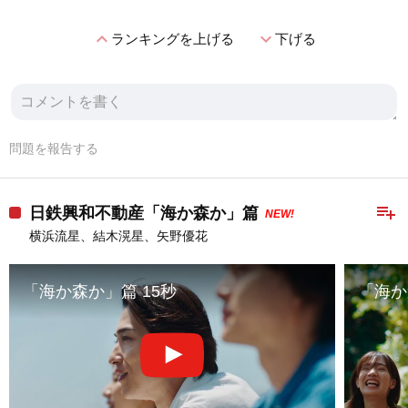
expand_less
expand_more
ランキングを上げる
下げる
問題を報告する
playlist_add
日鉄興和不動産「海か森か」篇
NEW!
横浜流星、結木滉星、矢野優花
「海か森か」篇 15秒
「海か