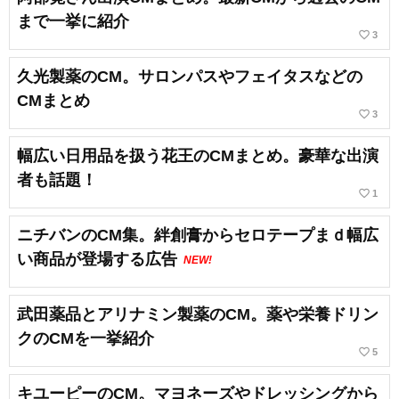
まで一挙に紹介
favorite_border
3
久光製薬のCM。サロンパスやフェイタスなどの
CMまとめ
favorite_border
3
幅広い日用品を扱う花王のCMまとめ。豪華な出演
者も話題！
favorite_border
1
ニチバンのCM集。絆創膏からセロテープまｄ幅広
い商品が登場する広告
NEW!
武田薬品とアリナミン製薬のCM。薬や栄養ドリン
クのCMを一挙紹介
favorite_border
5
キユーピーのCM。マヨネーズやドレッシングから