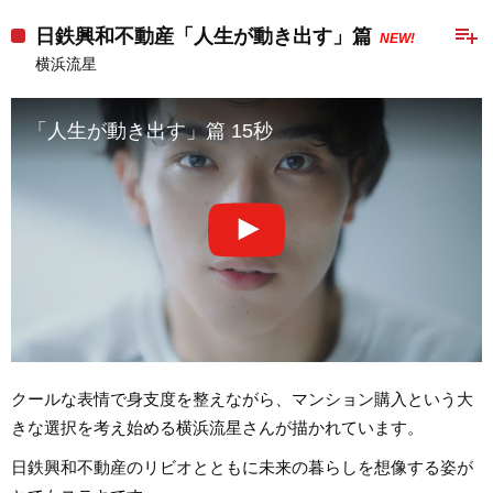
playlist_add
日鉄興和不動産「人生が動き出す」篇
NEW!
横浜流星
「人生が動き出す」篇 15秒
クールな表情で身支度を整えながら、マンション購入という大
きな選択を考え始める横浜流星さんが描かれています。
日鉄興和不動産のリビオとともに未来の暮らしを想像する姿が