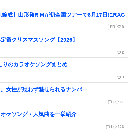
編成】山形発RIMが初全国ツアーで8月17日にRAG
favorite_border
PR
8
定番クリスマスソング【2026】
favorite_border
2
ったりのカラオケソングまとめ
favorite_border
3
曲。女性が思わず魅せられるナンバー
chat_bubble_outline
favorite_border
1
61
ラオケソング・人気曲を一挙紹介
chat_bubble_outline
favorite_border
1
326