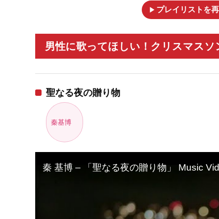
play_arrow
プレイリストを再
男性に歌ってほしい！クリスマスソン
聖なる夜の贈り物
秦基博
秦 基博 – 「聖なる夜の贈り物」 Music Vid