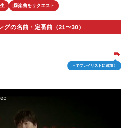
library_music
生
楽曲をリクエスト
グの名曲・定番曲（21〜30）
playlist_add
＋でプレイリストに追加！
eo