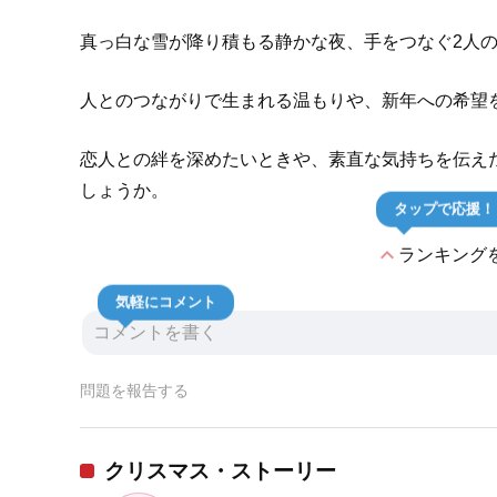
真っ白な雪が降り積もる静かな夜、手をつなぐ2人
人とのつながりで生まれる温もりや、新年への希望
恋人との絆を深めたいときや、素直な気持ちを伝え
しょうか。
タップで応援！
expand_less
ランキング
気軽にコメント
問題を報告する
クリスマス・ストーリー