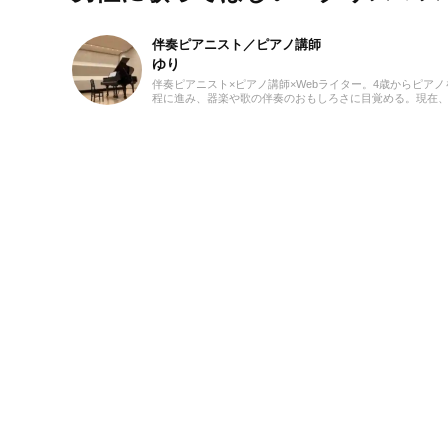
伴奏ピアニスト／ピアノ講師
ゆり
伴奏ピアニスト×ピアノ講師×Webライター。4歳からピ
程に進み、器楽や歌の伴奏のおもしろさに目覚める。現在
している。レッスンを通して生徒たちから流行の曲を教わる
るのが趣味。2021年より、Webライターとしての活動も