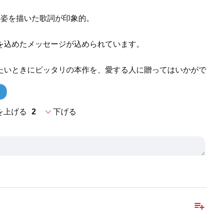
の姿を描いた歌詞が印象的。
を込めたメッセージが込められています。
たいときにピッタリの本作を、愛する人に贈ってはいかがで
expand_more
を上げる
2
下げる
playlist_add