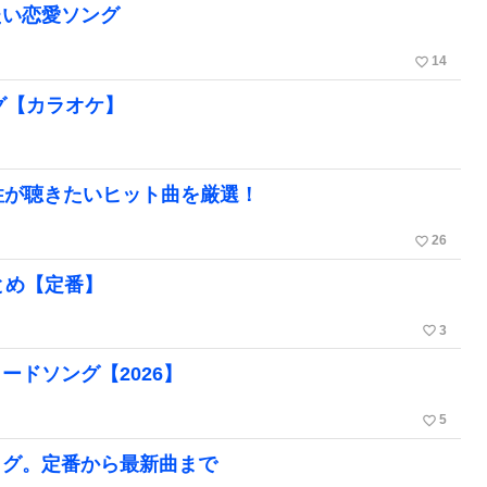
たい恋愛ソング
favorite_border
14
グ【カラオケ】
性が聴きたいヒット曲を厳選！
favorite_border
26
とめ【定番】
favorite_border
3
ドソング【2026】
favorite_border
5
ログ。定番から最新曲まで