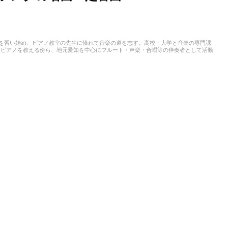
アノを習い始め、ピアノ教室の先生に憧れて音楽の道を志す。高校・大学と音楽の専門課
、ピアノを教える傍ら、地元愛知を中心にフルート・声楽・合唱等の伴奏者として活動
ことも多く、邦楽・洋楽・CM曲など、ジャンルを問わずなんでもピアノで弾いてみ
スタート。音楽をはじめさまざまなジャンルの執筆にあたっている。