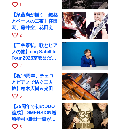
ツアーで9月4日に京
favorite_border
1
都へ
【須藤満が描く、鍵盤
とベースの二夜】窪田
宏、藤井空、花田えみ
と京都RAGで共演
favorite_border
2
【三谷泰弘、歌とピア
ノの旅】esq Satellite
Tour 2026京都公演を
10月に開催
favorite_border
2
【祝15周年、チェロ
とピアノで紡ぐ二人
旅】柏木広樹＆光田健
一が11月12日に京都
favorite_border
5
RAGへ
【35周年で初のDUO
編成】DIMENSION増
崎孝司×勝田一樹が10
月11日に京都RAGへ
favorite_border
5