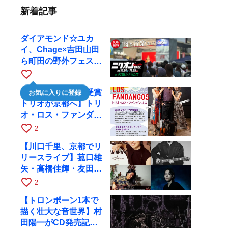
新着記事
ダイアモンド☆ユカ
イ、Chage×吉田山田
ら町田の野外フェスに
出演
favorite_border
【日本タンゴ大賞受賞
お気に入りに登録
トリオが京都へ】トリ
オ・ロス・ファンダン
ゴスが10月9日にRAG
favorite_border
2
で公演
【川口千里、京都でリ
リースライブ】菰口雄
矢・高橋佳輝・友田ジ
ュンと9月28日にRAG
favorite_border
2
へ
【トロンボーン1本で
描く壮大な音世界】村
田陽一がCD発売記念