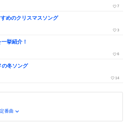
favorite_border
7
すすめのクリスマスソング
favorite_border
3
を一挙紹介！
favorite_border
6
メの冬ソング
favorite_border
14
expand_more
定番曲