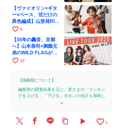
【ヴァイオリン×ギタ
ー×ベース、弦だけの
異色編成】山形発RIM
が初全国ツアーで8月
favorite_border
8
17日にRAGへ
【35年の轟音、京都
へ】山本恭司×満園兄
弟のWILD FLAGが8
月6日にRAGでライブ
favorite_border
10
【掲載順について】
編集部の調査結果を元に、皆さまの「ランキン
グを上げる」「下げる」ボタンの合計も加味し
て決まります。
keyboard_arrow_down
【更新履歴】
play_arrow
favorite_border
content_copy
2025/10/21：2本のレビューを追加・更新。
3
2025/10/15：8本のレビューを追加・更新。
2025/10/9：1本のレビューを追加・更新。