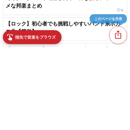
メな邦楽まとめ
favorite_border
6
このページを共有
【ロック】初心者でも挑戦しやすいバンド系ボカ
ロ曲【簡単】
ios_share
swipe
favorite_border
15
指先で音楽をブラウズ
【コードが簡単】ギターが簡単な邦楽人気曲まと
め
favorite_border
7
【オールジャンル】ギターインストの名曲を紹
介！
content_copy
favorite_border
8
favorite_border
夏休みにレベルアップ！ギタリストにおすすめの
練習曲
favorite_border
5
指弾きが楽しい！ギターのアルペジオが身につく