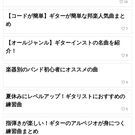
favorite_border
15
【コードが簡単】ギターが簡単な邦楽人気曲まと
め
favorite_border
7
【オールジャンル】ギターインストの名曲を紹
介！
favorite_border
8
楽器別のバンド初心者にオススメの曲
favorite_border
4
夏休みにレベルアップ！ギタリストにおすすめの
練習曲
favorite_border
5
指弾きが楽しい！ギターのアルペジオが身につく
練習曲まとめ