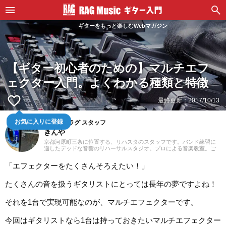
ギターをもっと楽しむWebマガジン
【ギター初心者のための】マルチエフ
ェクター入門。よくわかる種類と特徴
favorite_border
最終更新：
2017/10/13
お気に入りに登録
スタジオラグ スタッフ
きんや
京都河原町三条に位置する、リハスタのスタッフです。バンド練習に
適したデッドな音響のリハーサルスタジオ。プロによる音楽教室。ご
予約はウェブにて24時間受付中！あなたの一番店になるために「スタ
ジオラグらしさ」を追求してまいります。
「エフェクターをたくさんそろえたい！」
たくさんの音を扱うギタリストにとっては長年の夢ですよね！
それを1台で実現可能なのが、マルチエフェクターです。
今回はギタリストなら1台は持っておきたいマルチエフェクター