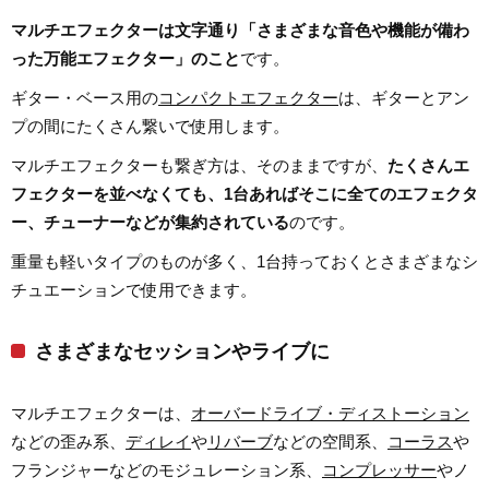
マルチエフェクターは文字通り「さまざまな音色や機能が備わ
った万能エフェクター」のこと
です。
ギター・ベース用の
コンパクトエフェクター
は、ギターとアン
プの間にたくさん繋いで使用します。
マルチエフェクターも繋ぎ方は、そのままですが、
たくさんエ
フェクターを並べなくても、1台あればそこに全てのエフェクタ
ー、チューナーなどが集約されている
のです。
重量も軽いタイプのものが多く、1台持っておくとさまざまなシ
チュエーションで使用できます。
さまざまなセッションやライブに
マルチエフェクターは、
オーバードライブ・ディストーション
などの歪み系、
ディレイ
や
リバーブ
などの空間系、
コーラス
や
フランジャーなどのモジュレーション系、
コンプレッサー
やノ