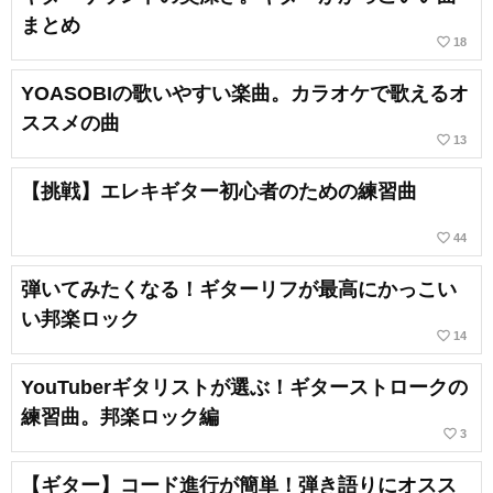
まとめ
favorite_border
18
YOASOBIの歌いやすい楽曲。カラオケで歌えるオ
ススメの曲
favorite_border
13
【挑戦】エレキギター初心者のための練習曲
favorite_border
44
弾いてみたくなる！ギターリフが最高にかっこい
い邦楽ロック
favorite_border
14
YouTuberギタリストが選ぶ！ギターストロークの
練習曲。邦楽ロック編
favorite_border
3
【ギター】コード進行が簡単！弾き語りにオスス