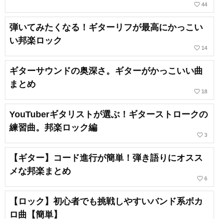
favorite_border
44
弾いてみたくなる！ギターリフが最高にかっこい
い邦楽ロック
favorite_border
14
ギターサウンドの奥深さ。ギターがかっこいい曲
まとめ
favorite_border
18
YouTuberギタリストが選ぶ！ギターストロークの
練習曲。邦楽ロック編
favorite_border
3
【ギター】コード進行が簡単！弾き語りにオスス
メな邦楽まとめ
favorite_border
6
【ロック】初心者でも挑戦しやすいバンド系ボカ
ロ曲【簡単】