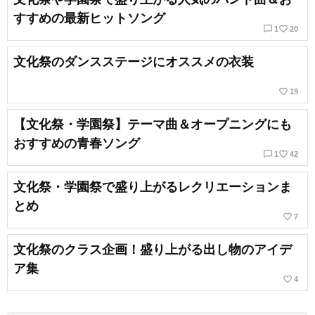
すすめの最新ヒットソング
chat_bubble_outline
favorite_border
1
20
文化祭のダンスステージにオススメの衣装
favorite_border
19
【文化祭・学園祭】テーマ曲＆オープニングにも
おすすめの青春ソング
chat_bubble_outline
favorite_border
1
42
文化祭・学園祭で盛り上がるレクリエーションま
とめ
favorite_border
7
文化祭のクラス企画！盛り上がる出し物のアイデ
ア集
favorite_border
4