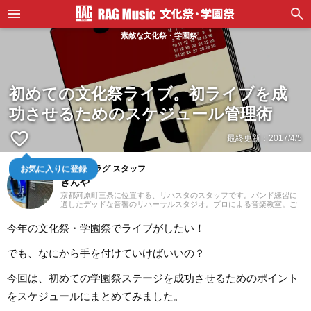
素敵な文化祭・学園祭
初めての文化祭ライブ。初ライブを成
功させるためのスケジュール管理術
favorite_border
最終更新：
2017/4/5
スタジオラグ スタッフ
お気に入りに登録
きんや
京都河原町三条に位置する、リハスタのスタッフです。バンド練習に
適したデッドな音響のリハーサルスタジオ。プロによる音楽教室。ご
予約はウェブにて24時間受付中！あなたの一番店になるために「スタ
ジオラグらしさ」を追求してまいります。
今年の文化祭・学園祭でライブがしたい！
でも、なにから手を付けていけばいいの？
今回は、初めての学園祭ステージを成功させるためのポイント
をスケジュールにまとめてみました。