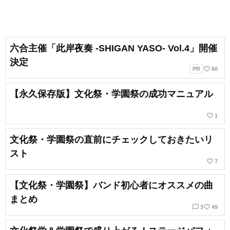
六合主催「此岸夜奏 -SHIGAN YASO- Vol.4」開催
決定
favorite_border
PR
60
【永久保存版】文化祭・学園祭の成功マニュアル
favorite_border
1
文化祭・学園祭の直前にチェックしておきたいリ
スト
favorite_border
7
【文化祭・学園祭】バンド初心者にオススメの曲
まとめ
chat_bubble_outline
favorite_border
3
49