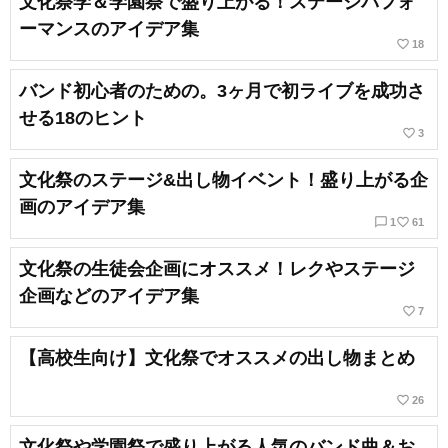
文化祭学＆学園祭で盛り上がる！ステージパフォ
ーマンスのアイデア集
favorite_border
18
バンド初心者のための。3ヶ月で初ライブを成功さ
せる18のヒント
favorite_border
3
文化祭のステージ&出し物イベント！盛り上がる企
画のアイデア集
chat_bubble_outline
favorite_border
1
61
文化祭の生徒会企画にオススメ！レクやステージ
企画などのアイデア集
favorite_border
7
【高校生向け】文化祭でオススメの出し物まとめ
favorite_border
26
文化祭や学園祭で盛り上がる人気のバンド曲＆お