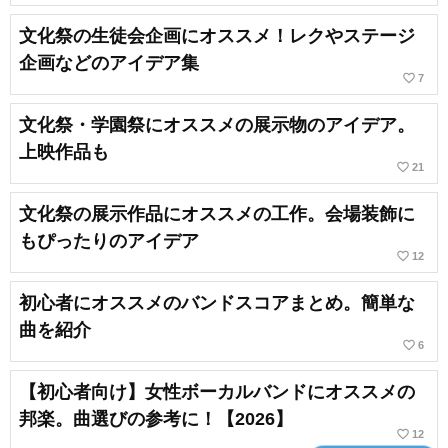
文化祭の生徒会企画にオススメ！レクやステージ
企画などのアイデア集
favorite_border
7
文化祭・学園祭にオススメの展示物のアイデア。
上映作品も
favorite_border
21
文化祭の展示作品にオススメの工作。会場装飾に
もぴったりのアイデア
favorite_border
12
初心者にオススメのバンドスコアまとめ。簡単な
曲を紹介
favorite_border
6
【初心者向け】女性ボーカルバンドにオススメの
邦楽。曲選びの参考に！【2026】
favorite_border
12