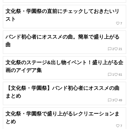
文化祭・学園祭の直前にチェックしておきたいリ
スト
favorite_border
7
バンド初心者にオススメの曲。簡単で盛り上がる
曲
chat_bubble_outline
favorite_border
2
21
文化祭のステージ&出し物イベント！盛り上がる企
画のアイデア集
chat_bubble_outline
favorite_border
1
61
【文化祭・学園祭】バンド初心者にオススメの曲
まとめ
chat_bubble_outline
favorite_border
3
49
文化祭・学園祭で盛り上がるレクリエーションま
とめ
favorite_border
7