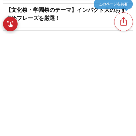
このページを共有
【文化祭・学園祭のテーマ】インパクト大のおす
すめフレーズを厳選！
ios_share
swipe
favorite_border
11
指先で音楽をブラウズ
【文化祭】高校生がライブで盛り上がる！おすす
めの邦バンド曲集
favorite_border
7
文化祭学＆学園祭で盛り上がる！ステージパフォ
ーマンスのアイデア集
content_copy
favorite_border
18
favorite_border
バンド初心者のための。3ヶ月で初ライブを成功さ
せる18のヒント
favorite_border
3
【高校生向け】文化祭でオススメの出し物まとめ
favorite_border
26