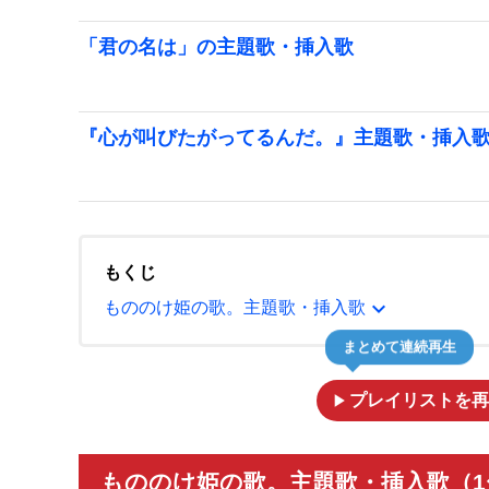
「君の名は」の主題歌・挿入歌
『心が叫びたがってるんだ。』主題歌・挿入
もくじ
expand_more
もののけ姫の歌。主題歌・挿入歌
まとめて連続再生
play_arrow
プレイリストを再
もののけ姫の歌。主題歌・挿入歌（1