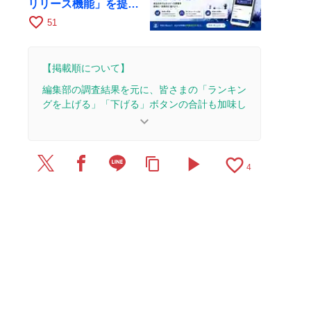
リリース機能」を提供
開始
favorite_border
51
【掲載順について】
編集部の調査結果を元に、皆さまの「ランキン
グを上げる」「下げる」ボタンの合計も加味し
て決まります。
keyboard_arrow_down
【更新履歴】
play_arrow
favorite_border
content_copy
2019/9/8：24本のレビューを追加・更新。
4
2019/9/1：記事を公開しました。
2019/8/1：7本のレビューを追加・更新。