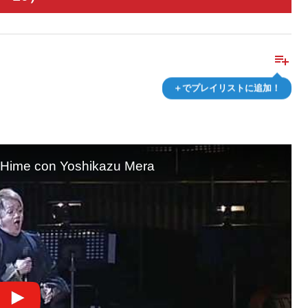
playlist_add
＋でプレイリストに追加！
 Hime con Yoshikazu Mera