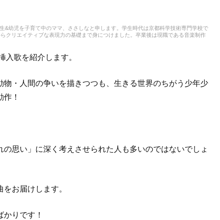
。小学生&幼児を子育て中のママ、ささしなと申します。学生時代は京都科学技術専門学校で
からクリエイティブな表現力の基礎まで身につけました。卒業後は現職である音楽制作
積み、音楽を軸に多様な業務に取り組んでいます。現在は自分なりに子育てについて学
とを活かしながら、子供向けの記事を中心に担当しています。少しでもみなさんのお役
・挿入歌を紹介します。
動物・人間の争いを描きつつも、生きる世界のちがう少年少
動作！
れの思い」に深く考えさせられた人も多いのではないでしょ
曲をお届けします。
ばかりです！