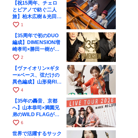
【祝15周年、チェロ
とピアノで紡ぐ二人
旅】柏木広樹＆光田健
一が11月12日に京都
favorite_border
1
RAGへ
【35周年で初のDUO
編成】DIMENSION増
崎孝司×勝田一樹が10
月11日に京都RAGへ
favorite_border
2
【ヴァイオリン×ギタ
ー×ベース、弦だけの
異色編成】山形発RIM
が初全国ツアーで8月
favorite_border
4
17日にRAGへ
【35年の轟音、京都
へ】山本恭司×満園兄
弟のWILD FLAGが8
月6日にRAGでライブ
favorite_border
6
世界で活躍するサック