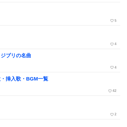
favorite_border
5
favorite_border
4
。ジブリの名曲
favorite_border
4
・挿入歌・BGM一覧
favorite_border
42
favorite_border
2