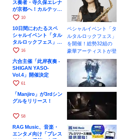
ス奏者・寺久保エレナ
が京都へ！カルテッ
ト・ツアー京都公演を
favorite_border
10
10月28日に開催
10日間にわたるスペ
シャルイベント「タル
タルロックフェス」を
開催！総勢32組の豪
favorite_border
16
華アーティストが登場
六合主催「此岸夜奏 -
SHIGAN YASO-
Vol.4」開催決定
favorite_border
61
「Manjiro」が3rdシン
グルをリリース！
favorite_border
58
RAG Music、音楽・
エンタメ向け「プレス