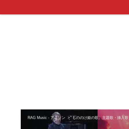
RAG Music - アニソン
もののけ姫の歌。主題歌・挿入歌