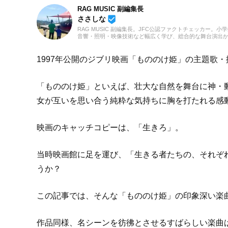
RAG MUSIC 副編集長
beenhere
ささしな
RAG MUSIC 副編集長。JFC公認ファクトチェッカー
音響・照明・映像技術など幅広く学び、総合的な舞台演出
会社に入社し、現在に至るまで一貫して制作畑にて経験を
んだこと、日々子供と向き合う中で感じたことや知ったこ
に立てれば幸いです！
1997年公開のジブリ映画「もののけ姫」の主題歌
「もののけ姫」といえば、壮大な自然を舞台に神・
女が互いを思い合う純粋な気持ちに胸を打たれる感
映画のキャッチコピーは、「生きろ」。
当時映画館に足を運び、「生きる者たちの、それぞ
うか？
この記事では、そんな「もののけ姫」の印象深い楽
作品同様、名シーンを彷彿とさせるすばらしい楽曲