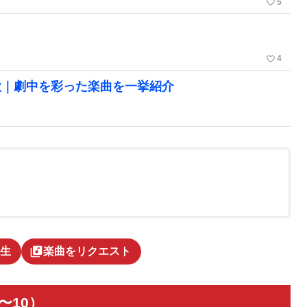
favorite_border
5
favorite_border
4
歌｜劇中を彩った楽曲を一挙紹介
library_music
生
楽曲をリクエスト
〜10）