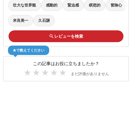
壮大な世界観
感動的
緊迫感
瞑想的
冒険心
米良美一
久石譲
search
レビューを検索
★で教えてください
この記事はお役に立ちましたか？
★
★
★
★
★
まだ評価がありません