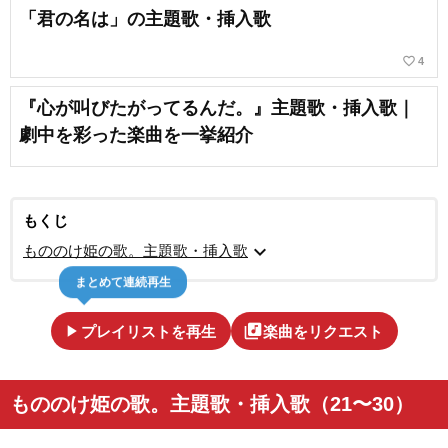
「君の名は」の主題歌・挿入歌
favorite_border
4
『心が叫びたがってるんだ。』主題歌・挿入歌｜
劇中を彩った楽曲を一挙紹介
もくじ
expand_more
もののけ姫の歌。主題歌・挿入歌
まとめて連続再生
play_arrow
library_music
プレイリストを再生
楽曲をリクエスト
もののけ姫の歌。主題歌・挿入歌（21〜30）