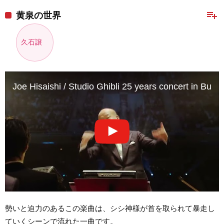
playlist_add
黄泉の世界
久石譲
Joe Hisaishi / Studio Ghibli 25 years concert in Bud
勢いと迫力のあるこの楽曲は、シシ神様が首を取られて暴走し
ていくシーンで流れた一曲です。