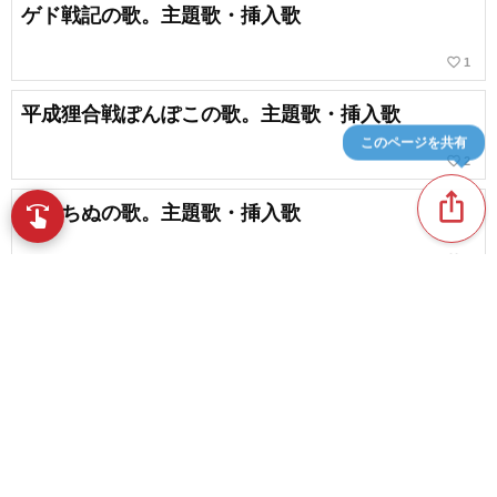
ゲド戦記の歌。主題歌・挿入歌
favorite_border
1
平成狸合戦ぽんぽこの歌。主題歌・挿入歌
このページを共有
favorite_border
2
ios_share
風立ちぬの歌。主題歌・挿入歌
swipe
指先で音楽をブラウズ
favorite_border
2
【カラオケ】歌おう！ジブリの名曲まとめ
favorite_border
29
content_copy
【歌いやすいジブリの名曲】幅広い層から愛され
続ける人気曲をピックアップ
play_arrow
favorite_border
4