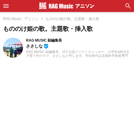
RAG Music - アニソン
もののけ姫の歌。主題歌・挿入歌
もののけ姫の歌。主題歌・挿入歌
RAG MUSIC 副編集長
ささしな
beenhere
RAG MUSIC 副編集長。JFC公認ファクトチェッカー。小学生&幼児を
子育て中のママ、ささしなと申します。学生時代は京都科学技術専門
学校で音響・照明・映像技術など幅広く学び、総合的な舞台演出から
クリエイティブな表現力の基礎まで身につけました。卒業後は現職で
ある音楽制作会社に入社し、現在に至るまで一貫して制作畑にて経験
を積み、音楽を軸に多様な業務に取り組んでいます。現在は自分なり
に子育てについて学んだこと、日々子供と向き合う中で感じたことや
知ったことを活かしながら、子供向けの記事を中心に担当していま
す。少しでもみなさんのお役に立てれば幸いです！