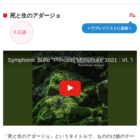
playlist_add
死と生のアダージョ
＋でプレイリストに追加！
久石譲
Symphonic Suite “Princess Mononoke”2021 : VI. Th
「死と生のアダージョ」というタイトルで、もののけ姫のテー