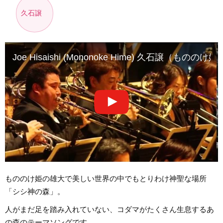
久石譲
Joe Hisaishi (Mononoke Hime) 久石譲（もののけ姫
もののけ姫の雄大で美しい世界の中でもとりわけ神聖な場所
「シシ神の森」。
人がまだ足を踏み入れていない、コダマがたくさん生息するあ
の森のテーマソングです。