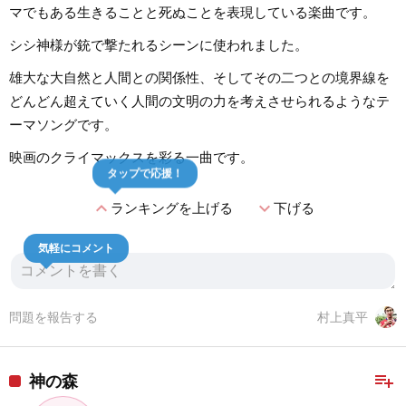
マでもある生きることと死ぬことを表現している楽曲です。
シシ神様が銃で撃たれるシーンに使われました。
雄大な大自然と人間との関係性、そしてその二つとの境界線を
どんどん超えていく人間の文明の力を考えさせられるようなテ
ーマソングです。
映画のクライマックスを彩る一曲です。
タップで応援！
expand_less
expand_more
ランキングを上げる
下げる
気軽にコメント
問題を報告する
村上真平
playlist_add
神の森