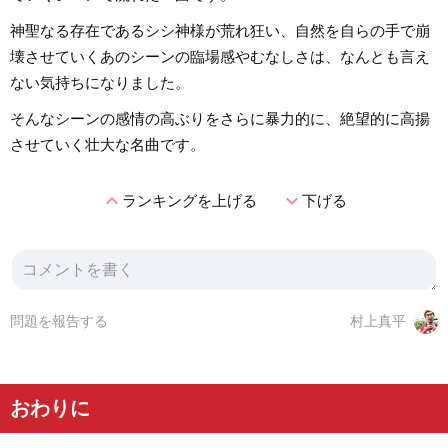
神聖なる存在であるシシ神様が荒れ狂い、自然を自らの手で崩
壊させていくあのシーンの臨場感やむなしさは、なんとも言え
ない気持ちになりました。
そんなシーンの感情の高ぶりをさらに暴力的に、絶望的に高揚
させていく壮大な名曲です。
expand_less
expand_more
ランキングを上げる
下げる
問題を報告する
村上真平
おわりに