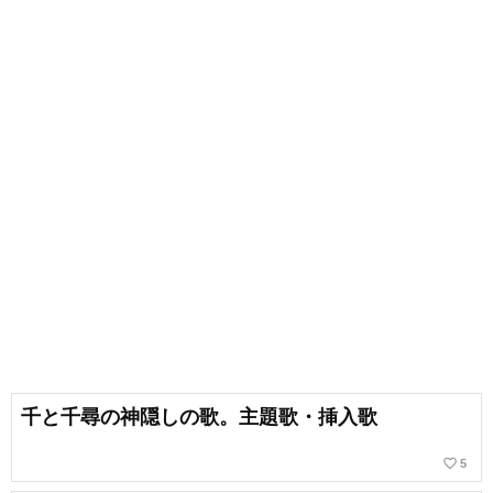
千と千尋の神隠しの歌。主題歌・挿入歌
favorite_border
5