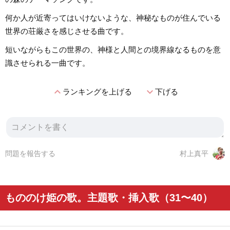
何か人が近寄ってはいけないような、神秘なものが住んでいる
世界の荘厳さを感じさせる曲です。
短いながらもこの世界の、神様と人間との境界線なるものを意
識させられる一曲です。
expand_less
expand_more
ランキングを上げる
下げる
問題を報告する
村上真平
もののけ姫の歌。主題歌・挿入歌（31〜40）