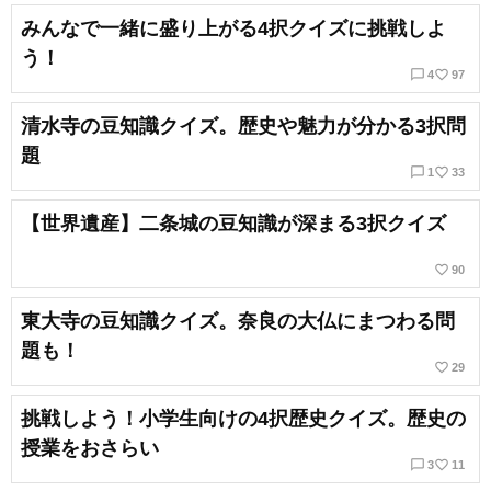
みんなで一緒に盛り上がる4択クイズに挑戦しよ
う！
chat_bubble_outline
favorite_border
4
97
清水寺の豆知識クイズ。歴史や魅力が分かる3択問
題
chat_bubble_outline
favorite_border
1
33
【世界遺産】二条城の豆知識が深まる3択クイズ
favorite_border
90
東大寺の豆知識クイズ。奈良の大仏にまつわる問
題も！
favorite_border
29
挑戦しよう！小学生向けの4択歴史クイズ。歴史の
授業をおさらい
chat_bubble_outline
favorite_border
3
11