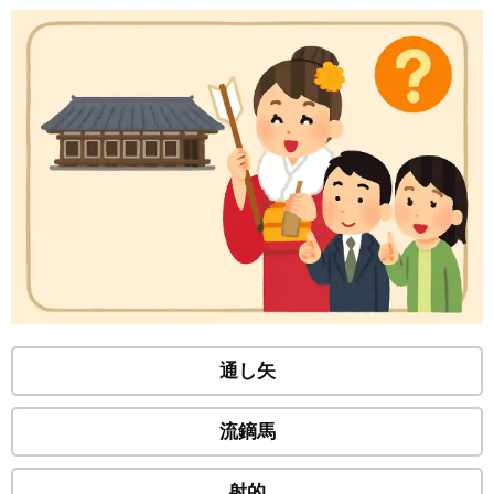
通し矢
流鏑馬
射的