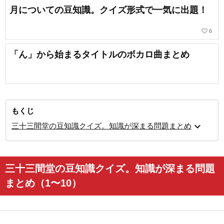
月についての豆知識。クイズ形式で一気に出題！
favorite_border
6
「ん」から始まるタイトルのボカロ曲まとめ
もくじ
expand_more
三十三間堂の豆知識クイズ。知識が深まる問題まとめ
三十三間堂の豆知識クイズ。知識が深まる問題
まとめ（1〜10）