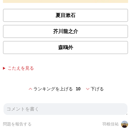
夏目漱石
芥川龍之介
森鴎外
こたえを見る
expand_less
expand_more
ランキングを上げる
10
下げる
問題を報告する
羽根佳祐