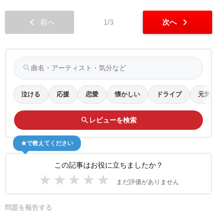
chevron_left
chevron_right
前へ
1/3
次へ
search
泣ける
応援
恋愛
懐かしい
ドライブ
元気
search
レビューを検索
★で教えてください
この記事はお役に立ちましたか？
★
★
★
★
★
まだ評価がありません
問題を報告する