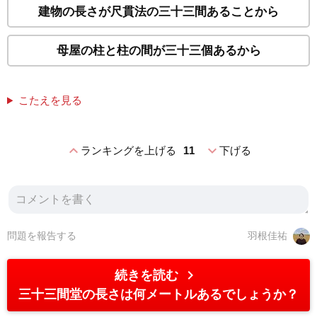
建物の長さが尺貫法の三十三間あることから
母屋の柱と柱の間が三十三個あるから
こたえを見る
expand_less
expand_more
ランキングを上げる
11
下げる
問題を報告する
羽根佳祐
chevron_right
続きを読む
三十三間堂の長さは何メートルあるでしょうか？