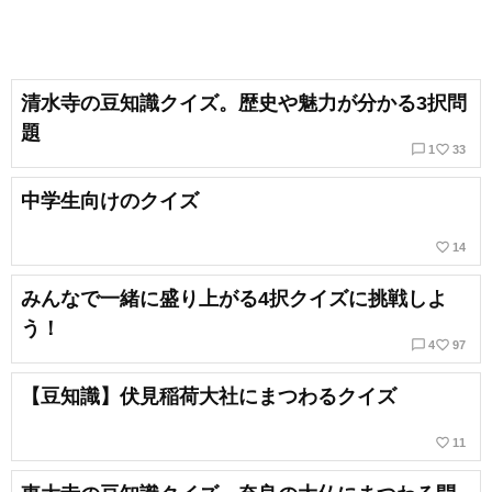
清水寺の豆知識クイズ。歴史や魅力が分かる3択問
題
chat_bubble_outline
favorite_border
1
33
中学生向けのクイズ
favorite_border
14
みんなで一緒に盛り上がる4択クイズに挑戦しよ
う！
chat_bubble_outline
favorite_border
4
97
【豆知識】伏見稲荷大社にまつわるクイズ
favorite_border
11