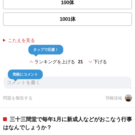
100体
1001体
こたえを見る
タップで応援！
expand_less
expand_more
ランキングを上げる
21
下げる
気軽にコメント
問題を報告する
羽根佳祐
三十三間堂で毎年1月に新成人などがおこなう行事
はなんでしょうか？