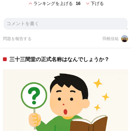
expand_less
expand_more
ランキングを上げる
16
下げる
問題を報告する
羽根佳祐
三十三間堂の正式名称はなんでしょうか？