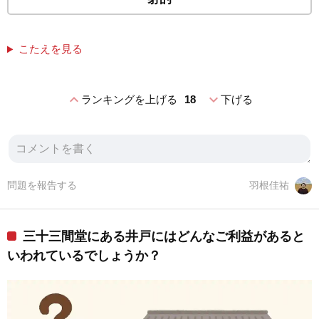
こたえを見る
expand_less
expand_more
ランキングを上げる
18
下げる
問題を報告する
羽根佳祐
三十三間堂にある井戸にはどんなご利益があると
いわれているでしょうか？