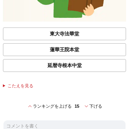
東大寺法華堂
蓮華王院本堂
延暦寺根本中堂
こたえを見る
expand_less
expand_more
ランキングを上げる
15
下げる