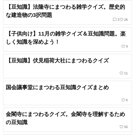
【豆知識】法隆寺にまつわる雑学クイズ。歴史的
な建造物の3択問題
chat_bubble_outline
favorite_border
2
26
【子供向け】11月の雑学クイズ＆豆知識問題。楽
しく知識を深めよう！
favorite_border
9
【豆知識】伏見稲荷大社にまつわるクイズ
favorite_border
11
国会議事堂にまつわる豆知識クイズまとめ
favorite_border
6
金閣寺にまつわるクイズ。金閣寺を理解するため
の豆知識
favorite_border
55