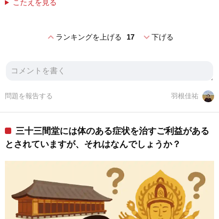
こたえを見る
expand_less
expand_more
ランキングを上げる
17
下げる
問題を報告する
羽根佳祐
三十三間堂には体のある症状を治すご利益がある
とされていますが、それはなんでしょうか？