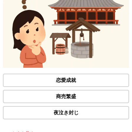
恋愛成就
商売繁盛
夜泣き封じ