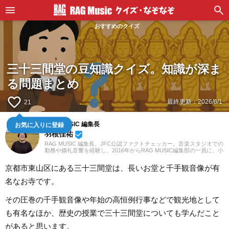
おすすめのクイズ
三十三間堂の豆知識クイズ。知識が深ま
る問題まとめ
favorite_border
最終更新：
2026/6/1
21
お気に入りに登録
RAG MUSIC 編集長
羽根佳祐
beenhere
RAG MUSIC 編集長。JFC公認ファクトチェッカー。音楽スタジオでの
勤務や婚礼音響を経験し、2016年からRAG MUSIC編集部の一員に。小
学校ではマーチング、中学校では吹奏楽でクラリネット、高校以降は
バンドでドラムと、さまざまな楽器を経験。各種楽曲紹介記事をはじ
京都市東山区にある三十三間堂は、長いお堂と千手観音像が有
め、各地の音楽フェスの紹介記事やライブレポートなど、自身の音楽
活動やこれまでの業務で培った経験を元に日々記事を制作していま
名なお寺です。
す。音楽は国内外のロックはもちろん、最近ではJ-POPも広く好んで
聴いています。
その圧巻の千手観音像や年始の高恒例行事などで観光地として
も有名なほか、歴史の授業で三十三間堂についても学んだこと
があると思います。