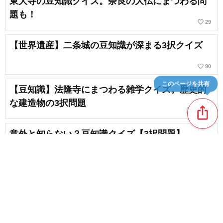
東大寺の豆知識クイズ。奈良の大仏にまつわる問
題も！
favorite_border
29
【世界遺産】二条城の豆知識が深まる3択クイズ
favorite_border
90
このページを共有
【豆知識】法隆寺にまつわる雑学クイズ。歴史的
な建造物の3択問題
ios_share
chat_bubble_outline
favorite_border
2
26
意外と知らない？豆知識クイズ【3択問題】
chat_bubble_outline
favorite_border
5
1592
挑戦しよう！小学生向けの4択歴史クイズ。歴史の
授業をおさらい
content_copy
chat_bubble_outline
favorite_border
3
11
金閣寺にまつわるクイズ。金閣寺を理解するため