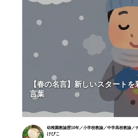
【春の名言】新しいスタートを
言葉
幼稚園教諭歴10年／小学校教諭／中学高校教諭／チ
けぴこ