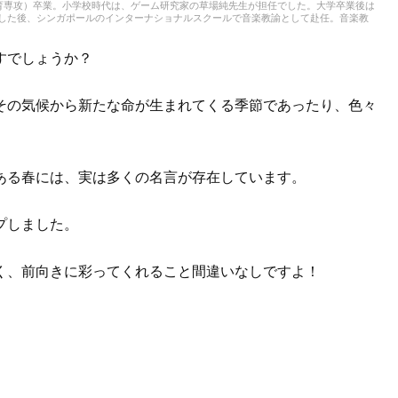
育専攻）卒業。小学校時代は、ゲーム研究家の草場純先生が担任でした。大学卒業後は
務した後、シンガポールのインターナショナルスクールで音楽教諭として赴任。音楽教
ども伝える活動をおこない、多くの子供たちと関わってきました。その後、小学館にて
大人との出会いもへて、伝えることの楽しさを経験。教育現場で培った視点と編集者と
音楽や子供に関わる分野を中心に実践に役立つ情報をお届けします。趣味は楽器、歌、
すでしょうか？
本、工作、クラフト。特技はコマ技。
その気候から新たな命が生まれてくる季節であったり、色々
ある春には、実は多くの名言が存在しています。
プしました。
く、前向きに彩ってくれること間違いなしですよ！