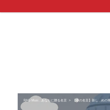
RAG Musi...あなたに贈る名言
【春の名言】新し...めの