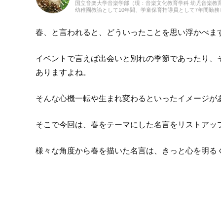
国立音楽大学音楽学部（現：音楽文化教育学科 幼児音楽教
幼稚園教諭として10年間、学童保育指導員として7年間勤
育だけでなく、日本文化や伝承遊び、レクリエーションな
フリーランスライター、企画、編集の仕事を通して楽しい
しての経験を活かし、インプットとアウトプットを大切に
春、と言われると、どういったことを思い浮かべま
手作り、おもちゃ、お絵描き、伝承あそび、アウトドア、
イベントで言えば出会いと別れの季節であったり、
ありますよね。
そんな心機一転や生まれ変わるといったイメージが
そこで今回は、春をテーマにした名言をリストアッ
様々な角度から春を描いた名言は、きっと心を明る