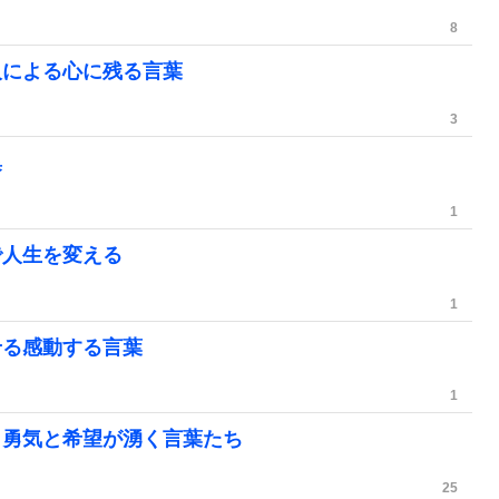
8
人による心に残る言葉
3
集
1
で人生を変える
1
せる感動する言葉
1
。勇気と希望が湧く言葉たち
25