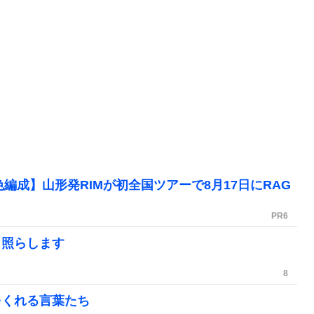
編成】山形発RIMが初全国ツアーで8月17日にRAG
PR
6
く照らします
8
をくれる言葉たち