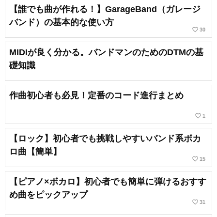
【誰でも曲が作れる！】GarageBand（ガレージ
バンド）の基本的な使い方
favorite_border
30
MIDIが良く分かる。バンドマンのためのDTMの基
礎知識
作曲初心者も必見！定番のコード進行まとめ
favorite_border
1
【ロック】初心者でも挑戦しやすいバンド系ボカ
ロ曲【簡単】
favorite_border
15
【ピアノ×ボカロ】初心者でも簡単に弾けるおすす
め曲をピックアップ
favorite_border
31