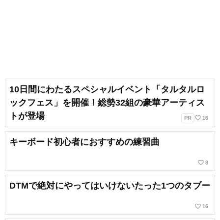
10日間にわたるスペシャルイベント「タルタルロ
ックフェス」を開催！総勢32組の豪華アーティス
トが登場
favorite_border
PR
16
キーボード初心者におすすめの練習曲
favorite_border
8
DTMで絶対にやってはいけないたった1つのタブー
favorite_border
16