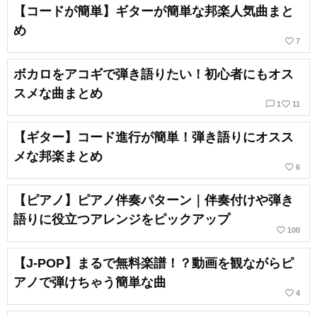
【コードが簡単】ギターが簡単な邦楽人気曲まと
め
favorite_border
7
ボカロをアコギで弾き語りたい！初心者にもオス
スメな曲まとめ
chat_bubble_outline
favorite_border
1
11
【ギター】コード進行が簡単！弾き語りにオスス
メな邦楽まとめ
favorite_border
6
【ピアノ】ピアノ伴奏パターン｜伴奏付けや弾き
語りに役立つアレンジをピックアップ
favorite_border
100
【J-POP】まるで無料楽譜！？動画を観ながらピ
アノで弾けちゃう簡単な曲
favorite_border
4