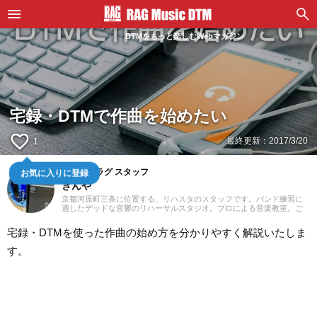
DTMをもっと楽しむWebマガジン
宅録・DTMで作曲を始めたい
favorite_border
最終更新：
2017/3/20
1
スタジオラグ スタッフ
お気に入りに登録
きんや
京都河原町三条に位置する、リハスタのスタッフです。バンド練習に
適したデッドな音響のリハーサルスタジオ。プロによる音楽教室。ご
予約はウェブにて24時間受付中！あなたの一番店になるために「スタ
ジオラグらしさ」を追求してまいります。
宅録・DTMを使った作曲の始め方を分かりやすく解説いたしま
す。