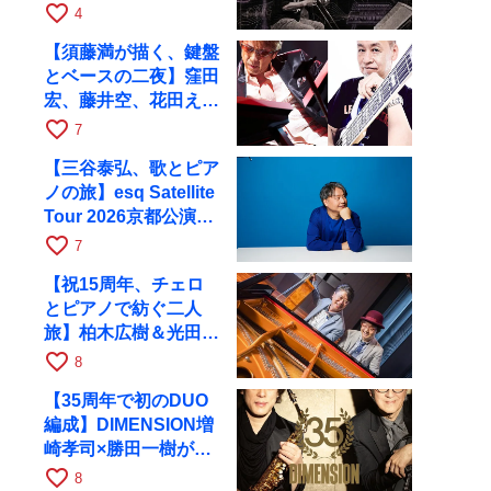
ツアーで9月4日に京
favorite_border
4
都へ
【須藤満が描く、鍵盤
とベースの二夜】窪田
宏、藤井空、花田えみ
と京都RAGで共演
favorite_border
7
【三谷泰弘、歌とピア
ノの旅】esq Satellite
Tour 2026京都公演を
10月に開催
favorite_border
7
【祝15周年、チェロ
とピアノで紡ぐ二人
旅】柏木広樹＆光田健
一が11月12日に京都
favorite_border
8
RAGへ
【35周年で初のDUO
編成】DIMENSION増
崎孝司×勝田一樹が10
月11日に京都RAGへ
favorite_border
8