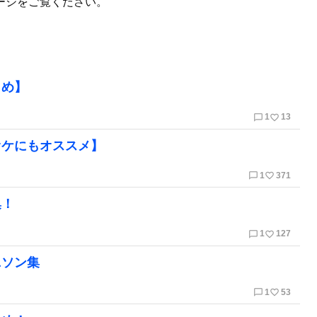
ージをご覧ください。
とめ】
chat_bubble_outline
favorite_border
1
13
オケにもオススメ】
chat_bubble_outline
favorite_border
1
371
集！
chat_bubble_outline
favorite_border
1
127
ニソン集
chat_bubble_outline
favorite_border
1
53