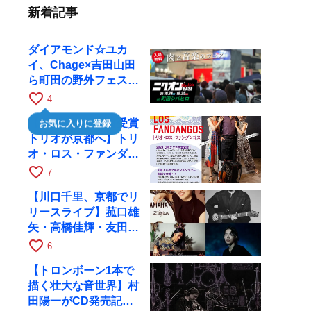
新着記事
ダイアモンド☆ユカ
イ、Chage×吉田山田
ら町田の野外フェスに
出演
favorite_border
4
【日本タンゴ大賞受賞
お気に入りに登録
トリオが京都へ】トリ
オ・ロス・ファンダン
ゴスが10月9日にRAG
favorite_border
7
で公演
【川口千里、京都でリ
リースライブ】菰口雄
矢・高橋佳輝・友田ジ
ュンと9月28日にRAG
favorite_border
6
へ
【トロンボーン1本で
描く壮大な音世界】村
田陽一がCD発売記念