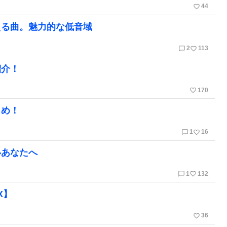
favorite_border
44
える曲。魅力的な低音域
chat_bubble_outline
favorite_border
2
113
紹介！
favorite_border
170
とめ！
chat_bubble_outline
favorite_border
1
16
いあなたへ
chat_bubble_outline
favorite_border
1
132
X】
favorite_border
36