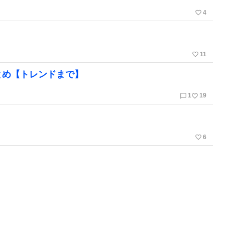
favorite_border
4
favorite_border
11
とめ【トレンドまで】
chat_bubble_outline
favorite_border
1
19
favorite_border
6
chat_bubble_outline
favorite_border
7
45
chat_bubble_outline
favorite_border
9
152