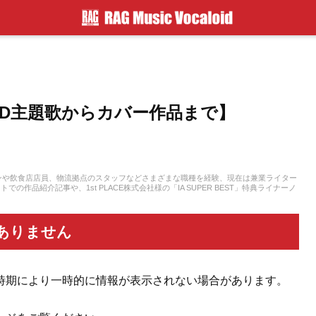
ED主題歌からカバー作品まで】
ンや飲食店店員、物流拠点のスタッフなどさまざまな職種を経験、現在は兼業ライター
品紹介記事や、1st PLACE株式会社様の「IA SUPER BEST」特典ライナーノ
は、中学からギターを始め、学生時代はバンド活動に注力。その後15年以上、現在に
ています。邦楽ロック、ボカロ、漫画が得意ジャンルです。
ありません
時期により一時的に情報が表示されない場合があります。