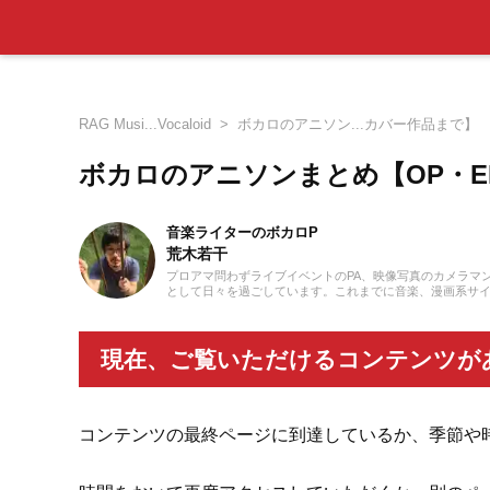
RAG Musi...Vocaloid
ボカロのアニソン...カバー作品まで】
ボカロのアニソンまとめ【OP・
音楽ライターのボカロP
荒木若干
プロアマ問わずライブイベントのPA、映像写真のカメラマ
として日々を過ごしています。これまでに音楽、漫画系サイトでの作
ーツの執筆等に携わらせていただきました。音楽経験として
至るまで、いちボカロPとしてオリジナル楽曲を発表し続け
現在、ご覧いただけるコンテンツが
コンテンツの最終ページに到達しているか、季節や