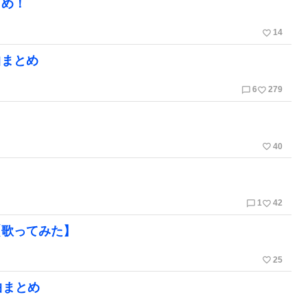
とめ！
favorite_border
14
曲まとめ
chat_bubble_outline
favorite_border
6
279
！
favorite_border
40
chat_bubble_outline
favorite_border
1
42
【歌ってみた】
favorite_border
25
曲まとめ