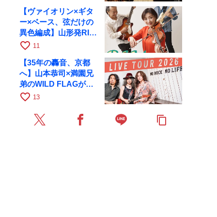
【ヴァイオリン×ギタ
ー×ベース、弦だけの
異色編成】山形発RIM
が初全国ツアーで8月
favorite_border
11
17日にRAGへ
【35年の轟音、京都
へ】山本恭司×満園兄
弟のWILD FLAGが8
月6日にRAGでライブ
favorite_border
13
content_copy