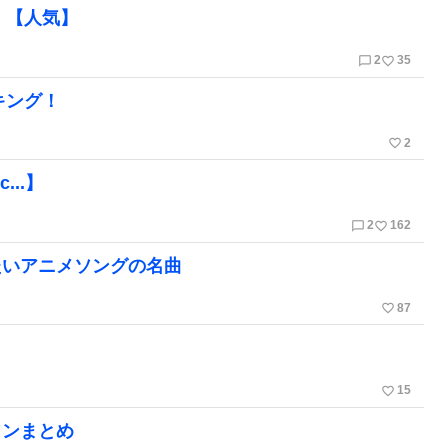
！【人気】
chat_bubble_outline
favorite_border
2
35
キング！
favorite_border
2
..】
chat_bubble_outline
favorite_border
2
162
たいアニメソングの名曲
favorite_border
87
】
favorite_border
15
ソンまとめ