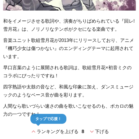
和をイメージさせる歌詞や、演奏がちりばめられている『回レ!
雪月花』は、ノリノリなテンポがクセになる楽曲です。
音楽ユニット歌組雪月花が2013年にリリースしており、アニメ
『機巧少女は傷つかない』のエンディングテーマに起用されて
います。
早口言葉のように展開される歌詞は、歌組雪月花×初音ミクの
コラボにぴったりですね！
四字熟語や太鼓の音など、和風な印象に加え、ダンスミュージ
ックのようなベース音が曲を彩ります。
人間なら歌いづらい速さの曲を歌いこなせるのも、ボカロの魅
力の一つですね！
タップで応援！
expand_less
expand_more
ランキングを上げる
8
下げる