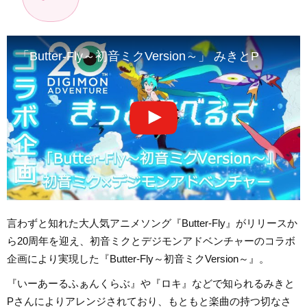
「Butter-Fly～初音ミクVersion～」 みきとP
言わずと知れた大人気アニメソング『Butter-Fly』がリリースか
ら20周年を迎え、初音ミクとデジモンアドベンチャーのコラボ
企画により実現した『Butter-Fly～初音ミクVersion～』。
『いーあーるふぁんくらぶ』や『ロキ』などで知られるみきと
Pさんによりアレンジされており、もともと楽曲の持つ切なさ