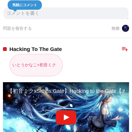
気軽にコメント
問題を報告する
無糖
playlist_add
Hacking To The Gate
いとうかなこ×初音ミク
【初音ミクxSteins;Gate】Hacking to the Gate【