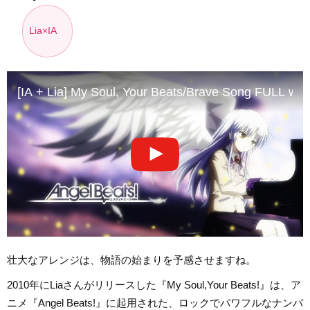
Lia×IA
[IA + Lia] My Soul, Your Beats/Brave Song FULL with
壮大なアレンジは、物語の始まりを予感させますね。
2010年にLiaさんがリリースした『My Soul,Your Beats!』は、ア
ニメ『Angel Beats!』に起用された、ロックでパワフルなナンバ