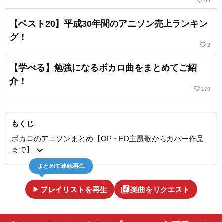
favorite_border
44
【ベスト20】平成30年間のアニソン売上ランキン
グ！
favorite_border
2
【学べる】勉強になるボカロ曲をまとめてご紹
介！
favorite_border
170
もくじ
ボカロのアニソンまとめ【OP・ED主題歌からカバー作品
expand_more
まで】
まとめて連続再生
play_arrow
library_music
プレイリストを再生
楽曲をリクエスト