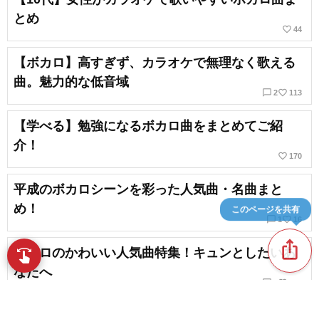
とめ
favorite_border
44
【ボカロ】高すぎず、カラオケで無理なく歌える
曲。魅力的な低音域
chat_bubble_outline
favorite_border
2
113
【学べる】勉強になるボカロ曲をまとめてご紹
介！
favorite_border
170
平成のボカロシーンを彩った人気曲・名曲まと
め！
このページを共有
chat_bubble_outline
favorite_border
1
16
ios_share
ボカロのかわいい人気曲特集！キュンとしたいあ
swipe
指先で音楽をブラウズ
なたへ
chat_bubble_outline
favorite_border
1
132
ボカロの元気ソング大特集！【テンションMAX】