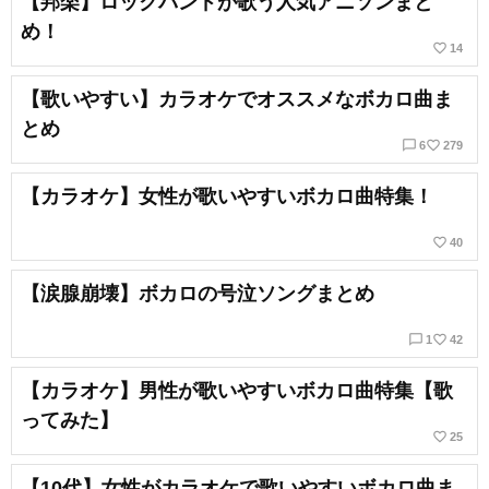
【邦楽】ロックバンドが歌う人気アニソンまと
め！
favorite_border
14
【歌いやすい】カラオケでオススメなボカロ曲ま
とめ
chat_bubble_outline
favorite_border
6
279
【カラオケ】女性が歌いやすいボカロ曲特集！
favorite_border
40
【涙腺崩壊】ボカロの号泣ソングまとめ
chat_bubble_outline
favorite_border
1
42
【カラオケ】男性が歌いやすいボカロ曲特集【歌
ってみた】
favorite_border
25
【10代】女性がカラオケで歌いやすいボカロ曲ま