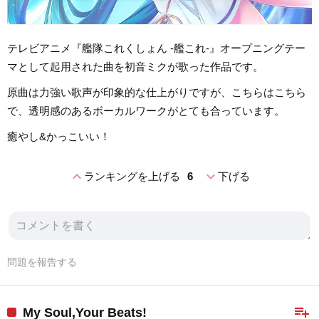
テレビアニメ『艦隊これくしょん -艦これ-』オープニングテー
マとして起用された曲を初音ミクが歌った作品です。
原曲は力強い歌声が印象的な仕上がりですが、こちらはこちら
で、透明感のあるボーカルワークがとても合っています。
癒やし&かっこいい！
expand_less
expand_more
ランキングを上げる
6
下げる
問題を報告する
playlist_add
My Soul,Your Beats!