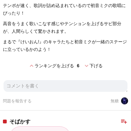
テンポが速く、歌詞が詰め込まれているので初音ミクの歌唱に
ぴったり！
高音をうまく歌いこなす感じやテンションを上げるサビ部分
が、人間らしくて驚かされます。
まるで『けいおん!』のキャラたちと初音ミクが一緒のステージ
に立っているかのよう！
expand_less
expand_more
ランキングを上げる
6
下げる
問題を報告する
無糖
playlist_add
そばかす