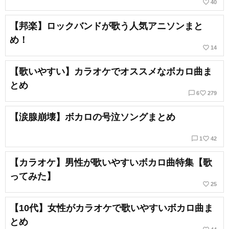
favorite_border
40
【邦楽】ロックバンドが歌う人気アニソンまと
め！
favorite_border
14
【歌いやすい】カラオケでオススメなボカロ曲ま
とめ
chat_bubble_outline
favorite_border
6
279
【涙腺崩壊】ボカロの号泣ソングまとめ
chat_bubble_outline
favorite_border
1
42
【カラオケ】男性が歌いやすいボカロ曲特集【歌
ってみた】
favorite_border
25
【10代】女性がカラオケで歌いやすいボカロ曲ま
とめ