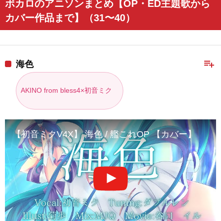
ボカロのアニソンまとめ【OP・ED主題歌から
カバー作品まで】（31〜40）
playlist_add
海色
AKINO from bless4×初音ミク
【初音ミクV4X】 海色 / 艦これOP 【カバー】