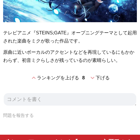
テレビアニメ『STEINS;GATE』オープニングテーマとして起用
された楽曲をミクが歌った作品です。
原曲に近いボーカルのアクセントなどを再現しているにもかか
わらず、初音ミクらしさが残っているのが素晴らしい。
expand_less
expand_more
ランキングを上げる
8
下げる
問題を報告する