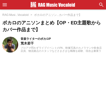
RAG Musi...Vocaloid
ボカロのアニソン...カバー作品まで】
ボカロのアニソンまとめ【OP・ED主題歌から
カバー作品まで】
音楽ライターのボカロP
荒木若干
プロアマ問わずライブイベントのPA、映像写真のカメラマンや飲食店
店員、物流拠点のスタッフなどさまざまな職種を経験、現在は兼業ラ
イターとして日々を過ごしています。これまでに音楽、漫画系サイト
での作品紹介記事や、1st PLACE株式会社様の「IA SUPER BEST」特
典ライナーノーツの執筆等に携わらせていただきました。音楽経験と
しては、中学からギターを始め、学生時代はバンド活動に注力。その
後15年以上、現在に至るまで、いちボカロPとしてオリジナル楽曲を発
表し続けています。邦楽ロック、ボカロ、漫画が得意ジャンルです。