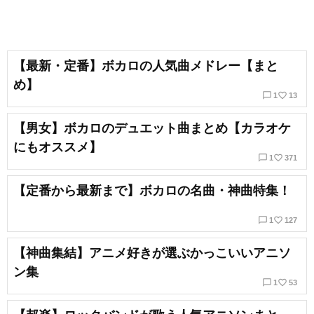
【最新・定番】ボカロの人気曲メドレー【まと
め】
chat_bubble_outline
favorite_border
1
13
【男女】ボカロのデュエット曲まとめ【カラオケ
にもオススメ】
chat_bubble_outline
favorite_border
1
371
【定番から最新まで】ボカロの名曲・神曲特集！
chat_bubble_outline
favorite_border
1
127
【神曲集結】アニメ好きが選ぶかっこいいアニソ
ン集
chat_bubble_outline
favorite_border
1
53