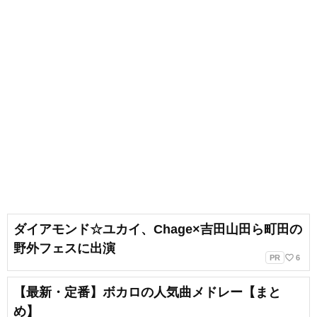
ダイアモンド☆ユカイ、Chage×吉田山田ら町田の
野外フェスに出演
favorite_border
PR
6
【最新・定番】ボカロの人気曲メドレー【まと
め】