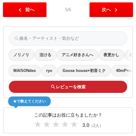
chevron_left
chevron_right
前へ
5/6
次へ
search
ノリノリ
泣ける
アニメ好きさんへ
夜更かし
恋
MAISONdes
ryo
Goose house×初音ミク
40mP×sasa
search
レビューを検索
★で教えてください
この記事はお役に立ちましたか？
★
★
★
★
★
3.0
（2人）