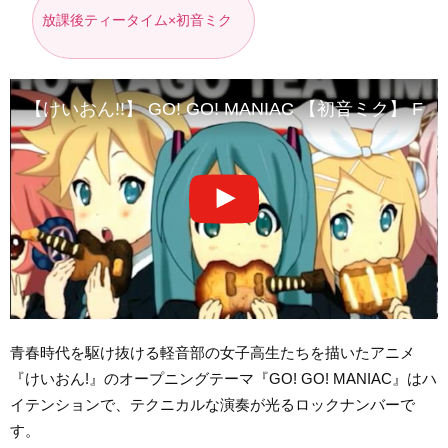
放課後ティータイム×初音ミク
【けいおん!!】 GO! GO! MANIAC 【初音ミク】 Full
青春時代を駆け抜ける軽音部の女子高生たちを描いたアニメ
『けいおん!』のオープニングテーマ『GO! GO! MANIAC』はハ
イテンションで、テクニカルな演奏が光るロックナンバーで
す。