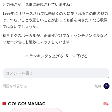
と力強さが、見事に表現されていますね！
1999年にリリースされて以来多くの人に愛されるこの曲の魅力
は、つらいことや悲しいことがあっても前を向きたくなる歌詞
ではないでしょうか。
初音ミクのボーカルが、正確性だけでなくセンチメンタルなメ
ッセージ性にも絶妙にマッチしています！
expand_less
expand_more
ランキングを上げる
5
下げる
問題を報告する
無糖
playlist_add
GO! GO! MANIAC