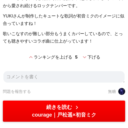
から愛され続けるロックナンバーです。
YUKIさんが制作したキュートな歌詞が初音ミクのイメージに似
合っていますね！
歌いこなすのが難しい部分もうまくカバーしているので、とっ
ても聴きやすいコラボ曲に仕上がっています！
expand_less
expand_more
ランキングを上げる
5
下げる
問題を報告する
無糖
chevron_right
続きを読む
courage
戸松遥×初音ミク