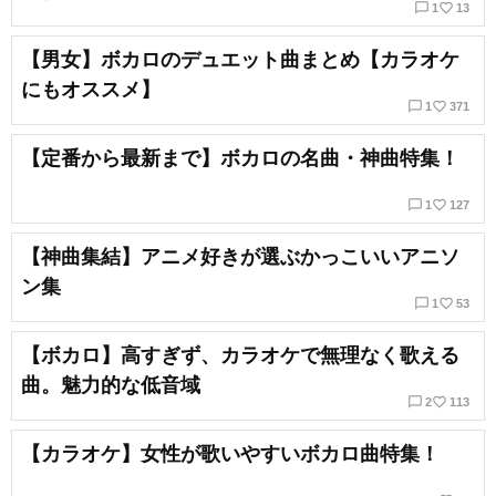
chat_bubble_outline
favorite_border
1
13
【男女】ボカロのデュエット曲まとめ【カラオケ
にもオススメ】
chat_bubble_outline
favorite_border
1
371
【定番から最新まで】ボカロの名曲・神曲特集！
chat_bubble_outline
favorite_border
1
127
【神曲集結】アニメ好きが選ぶかっこいいアニソ
ン集
chat_bubble_outline
favorite_border
1
53
【ボカロ】高すぎず、カラオケで無理なく歌える
曲。魅力的な低音域
chat_bubble_outline
favorite_border
2
113
【カラオケ】女性が歌いやすいボカロ曲特集！