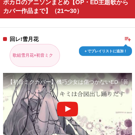
ボカロのアニソンまとめ【OP・ED主題歌から
カバー作品まで】（21〜30）
playlist_add
回レ!雪月花
＋でプレイリストに追加！
歌組雪月花×初音ミク
【初音ミクカバー】機巧少女は傷つかないED「回レ!雪月花」【ドッシー