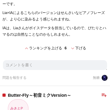
ーです。
Lia×IAによるこちらのバージョンはせんさいなピアノフレーズ
が、より心に染みるよう感じられますね。
IAは、Liaさんがボイスデータを担当しているので、ぴたりとハ
マるのは自然なことなのかもしれません。
expand_less
expand_more
ランキングを上げる
6
下げる
問題を報告する
無糖
playlist_add
Butter-Fly～初音ミクVersion～
みきとP