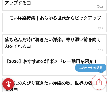
アップする曲
favorite_border
13
エモい洋楽特集｜あらゆる世代からピックアップ
favorite_border
7
落ち込んだ時に聴きたい洋楽。寄り添い前を向く
力をくれる曲
favorite_border
3
【2026】おすすめの洋楽メドレー動画を紹介！
このページを共有
favorite_border
3
ios_share
休日にのんびり聴きたい洋楽の歌。世界の名曲、
swipe
指先で音楽をブラウズ
人気曲
favorite_border
2
【2026年版】歌詞がいい洋楽の名曲。心に響くス