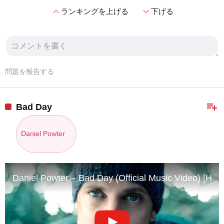
expand_less
expand_more
ランキングを上げる
下げる
問題を報告する
playlist_add
Bad Day
Daniel Powter
Daniel Powter – Bad Day (Official Music Video) [HD]