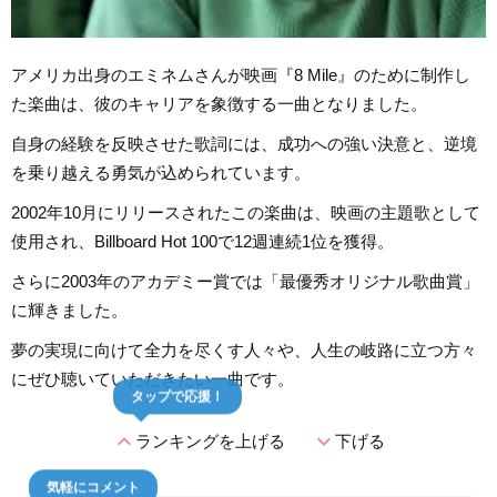
アメリカ出身のエミネムさんが映画『8 Mile』のために制作し
た楽曲は、彼のキャリアを象徴する一曲となりました。
自身の経験を反映させた歌詞には、成功への強い決意と、逆境
を乗り越える勇気が込められています。
2002年10月にリリースされたこの楽曲は、映画の主題歌として
使用され、Billboard Hot 100で12週連続1位を獲得。
さらに2003年のアカデミー賞では「最優秀オリジナル歌曲賞」
に輝きました。
夢の実現に向けて全力を尽くす人々や、人生の岐路に立つ方々
にぜひ聴いていただきたい一曲です。
タップで応援！
expand_less
expand_more
ランキングを上げる
下げる
気軽にコメント