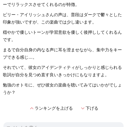
ーでリラックスさせてくれるのが特徴。
ビリー・アイリッシュさんの声は、普段はダークで鬱々とした
印象が強いですが、この楽曲では少し違います。
穏やかで優しいトーンが学習意欲を優しく後押ししてくれるん
です。
まるで自分自身の内なる声に耳を澄ませながら、集中力をキー
プできる感じ…。
それでいて、彼女のアイデンティティがしっかりと感じられる
歌詞が自分を見つめ直す良いきっかけにもなりますよ。
勉強のオトモに、ぜひ彼女の楽曲を聴いてみてはいかがでしょ
うか？
expand_less
expand_more
ランキングを上げる
下げる