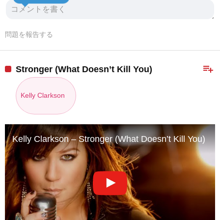
問題を報告する
playlist_add
Stronger (What Doesn’t Kill You)
Kelly Clarkson
Kelly Clarkson – Stronger (What Doesn’t Kill You) [Off