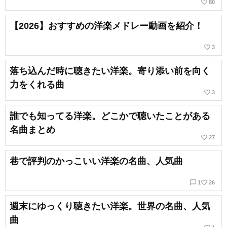
favorite_border
80
【2026】おすすめの洋楽メドレー動画を紹介！
favorite_border
3
落ち込んだ時に聴きたい洋楽。寄り添い前を向く
力をくれる曲
favorite_border
3
誰でも知ってる洋楽。どこかで聴いたことがある
名曲まとめ
favorite_border
27
巷で評判のかっこいい洋楽の名曲、人気曲
chat_bubble_outline
favorite_border
1
26
週末にゆっくり聴きたい洋楽。世界の名曲、人気
曲