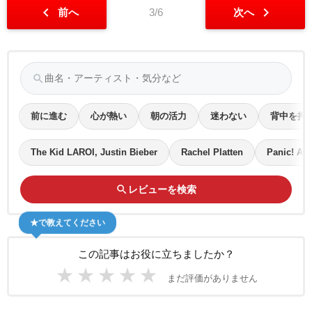
chevron_left
chevron_right
前へ
3/6
次へ
search
前に進む
心が熱い
朝の活力
迷わない
背中を押
The Kid LAROI, Justin Bieber
Rachel Platten
Panic! At 
search
レビューを検索
★で教えてください
この記事はお役に立ちましたか？
★
★
★
★
★
まだ評価がありません