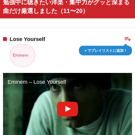
勉強中に聴きたい洋楽・集中力がグッと深まる
曲だけ厳選しました（11〜20）
playlist_add
Lose Yourself
＋でプレイリストに追加！
Eminem
Eminem – Lose Yourself