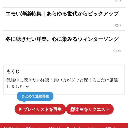
favorite_border
1
エモい洋楽特集｜あらゆる世代からピックアップ
favorite_border
7
冬に聴きたい洋楽。心に染みるウィンターソング
favorite_border
19
もくじ
勉強中に聴きたい洋楽・集中力がグッと深まる曲だけ厳選
expand_more
しました
まとめて連続再生
play_arrow
library_music
プレイリストを再生
楽曲をリクエスト