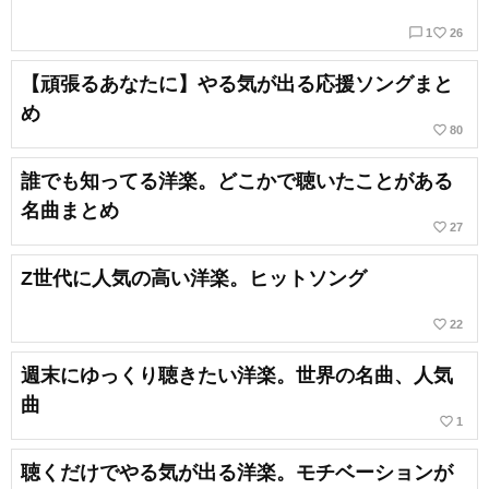
chat_bubble_outline
favorite_border
1
26
【頑張るあなたに】やる気が出る応援ソングまと
め
favorite_border
80
誰でも知ってる洋楽。どこかで聴いたことがある
名曲まとめ
favorite_border
27
Z世代に人気の高い洋楽。ヒットソング
favorite_border
22
週末にゆっくり聴きたい洋楽。世界の名曲、人気
曲
favorite_border
1
聴くだけでやる気が出る洋楽。モチベーションが