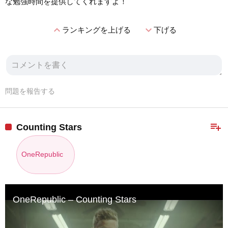
な勉強時間を提供してくれますよ！
expand_less
expand_more
ランキングを上げる
下げる
問題を報告する
playlist_add
Counting Stars
OneRepublic
OneRepublic – Counting Stars