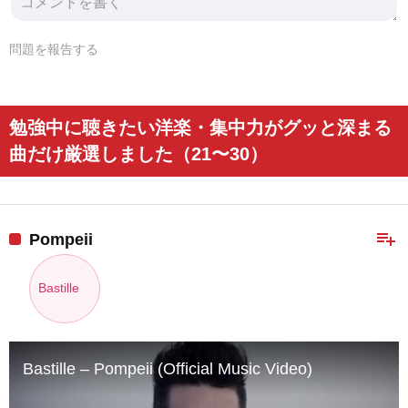
問題を報告する
勉強中に聴きたい洋楽・集中力がグッと深まる
曲だけ厳選しました（21〜30）
playlist_add
Pompeii
Bastille
Bastille – Pompeii (Official Music Video)