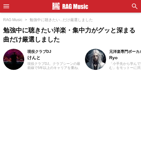
RAG Music
勉強中に聴きたい...だけ厳選しました
勉強中に聴きたい洋楽・集中力がグッと深まる
曲だけ厳選しました
現役クラブDJ
元洋楽専門ボーカ
けんと
Ryo
現役クラブDJ。クラブシーンの最
「小手先から学んで
前線で5年以上のキャリアを重ね、
む」をモットーに洋
ダンスミュージックを軸にUS HIP
カル講師を経験。1
HOPやJラップまで縦横無尽にクロ
楽＝英語」という概
スオーバー。自作エディットを織
じ、世界中の楽曲を
り交ぜた確かなミックスワーク
た。現在では80ヵ
で、独自のグルーヴを生み出しフ
聴き漁り、個人で楽
ロアを魅了しています。
グを運営。普段はヌ
コ、ボレロ、カンツ
などのジャンルをよ
あなたが求める1曲
記事を更新してまい