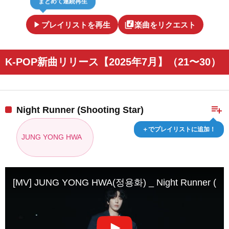
play_arrow
library_music
プレイリストを再生
楽曲をリクエスト
K-POP新曲リリース【2025年7月】（21〜30）
playlist_add
Night Runner (Shooting Star)
＋でプレイリストに追加！
JUNG YONG HWA
[MV] JUNG YONG HWA(정용화) _ Night Runner (Shoo