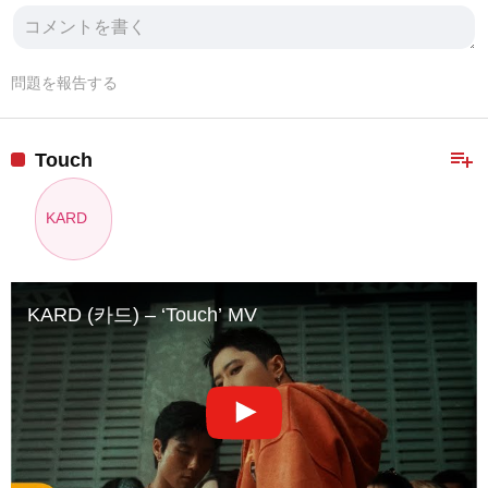
問題を報告する
playlist_add
Touch
KARD
KARD (카드) – ‘Touch’ MV