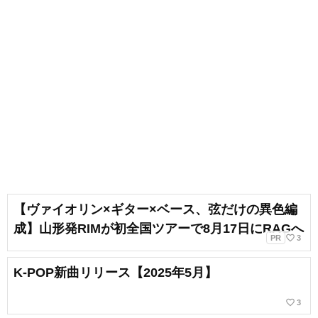
【ヴァイオリン×ギター×ベース、弦だけの異色編
成】山形発RIMが初全国ツアーで8月17日にRAGへ
favorite_border
PR
3
K-POP新曲リリース【2025年5月】
favorite_border
3