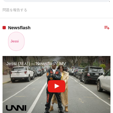
問題を報告する
playlist_add
Newsflash
Jessi
Jessi (제시) – ‘Newsflash’ MV