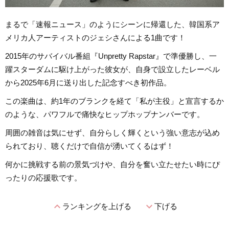
まるで「速報ニュース」のようにシーンに帰還した、韓国系ア
メリカ人アーティストのジェシさんによる1曲です！
2015年のサバイバル番組『Unpretty Rapstar』で準優勝し、一
躍スターダムに駆け上がった彼女が、自身で設立したレーベル
から2025年6月に送り出した記念すべき初作品。
この楽曲は、約1年のブランクを経て「私が主役」と宣言するか
のような、パワフルで痛快なヒップホップナンバーです。
周囲の雑音は気にせず、自分らしく輝くという強い意志が込め
られており、聴くだけで自信が湧いてくるはず！
何かに挑戦する前の景気づけや、自分を奮い立たせたい時にぴ
ったりの応援歌です。
expand_less
expand_more
ランキングを上げる
下げる