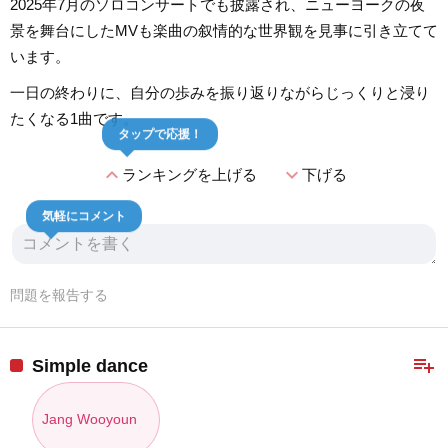
2025年7月のソロコンサートでも披露され、ニューヨークの夜
景を舞台にしたMVも楽曲の叙情的な世界観を見事に引き立てて
います。
一日の終わりに、自分の歩みを振り返りながらじっくりと浸り
たくなる1曲です。
タップで応援！
expand_less
expand_more
ランキングを上げる
下げる
気軽にコメント
問題を報告する
playlist_add
Simple dance
Jang Wooyoun