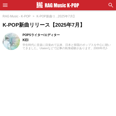
RAG Music - K-POP
K-POP新曲リ...2025年7月】
K-POP新曲リリース【2025年7月】
POPSライター/エディター
KEI
学生時代に音楽に目覚めて以来、日本と韓国のポップスを中心に聴い
てきました。Utatenなどで記事の執筆経験があります。2000年代J-
POPと2010年代K-POPが特に青春。「良いものは良い」の精神でジャ
ンル問わずに楽しみます。過去のお仕事の環境とその影響で往年のロ
ックや歌謡曲をたくさん耳にしたことが、「好き」の幅を広げたかも
しれません。『RAG MUSIC』ではK-POPとJ-POPを中心に担当中。ポ
ップスシーンを見てきた肌感覚とヒット性に即した編集を心がけてい
ます。