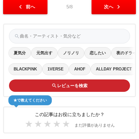
chevron_left
chevron_right
前へ
5/8
次へ
search
夏気分
元気出す
ノリノリ
恋したい
夜のドライ
BLACKPINK
1VERSE
AHOF
ALLDAY PROJECT
search
レビューを検索
★で教えてください
この記事はお役に立ちましたか？
★
★
★
★
★
まだ評価がありません