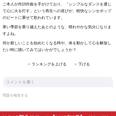
ご本人が作詞作曲を手がけており、「シンプルなダンスを通じ
て心に火を灯す」という再生への喜びが、軽快なシンセポップ
のビートに乗せて歌われています。
寒い季節を乗り越えたあとのような、晴れやかな気分になりま
すよね。
何か新しいことを始めたくなる時や、体を動かして心を解放し
たい時に聴いてみてはいかがでしょうか？
expand_less
expand_more
ランキングを上げる
下げる
問題を報告する