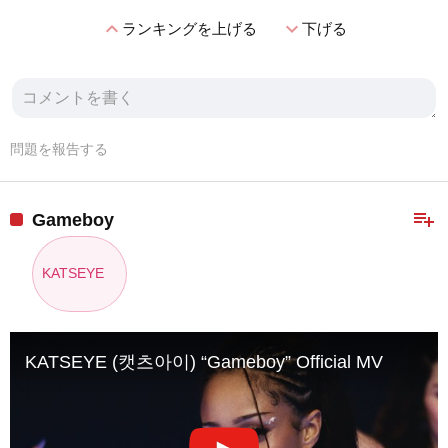
expand_less
expand_more
ランキングを上げる
下げる
問題を報告する
playlist_add
Gameboy
KATSEYE
KATSEYE (캣츠아이) “Gameboy” Official MV