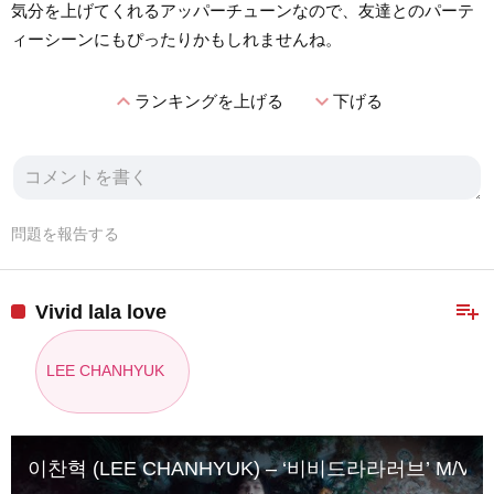
気分を上げてくれるアッパーチューンなので、友達とのパーテ
ィーシーンにもぴったりかもしれませんね。
expand_less
expand_more
ランキングを上げる
下げる
問題を報告する
playlist_add
Vivid lala love
LEE CHANHYUK
이찬혁 (LEE CHANHYUK) – ‘비비드라라러브’ M/V