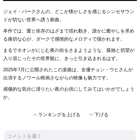
ジェイ・パークさんの、どこか懐かしさを感じるシンセサウン
ドが切ない世界へ誘う新曲。
本作では、愛と依存のはざまで揺れ動き、誰かに癒やしを求め
る痛切な心が、ダークで感情的なメロディで描かれます。
まるでネオンがにじむ夜の街をさまようような、孤独と切望が
入り混じったその世界観に、きっと引き込まれるはず。
2025年7月に公開されたこの楽曲は、女優チョン・ウヒさんが
出演するノワール映画さながらの映像も魅力です。
感傷的な気分に浸りたい夜のお供にしてみてはいかがでしょう
か。
expand_less
expand_more
ランキングを上げる
下げる