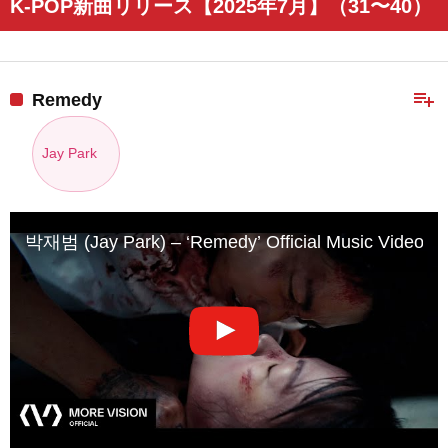
K-POP新曲リリース【2025年7月】（31〜40）
playlist_add
Remedy
Jay Park
박재범 (Jay Park) – ‘Remedy’ Official Music Video