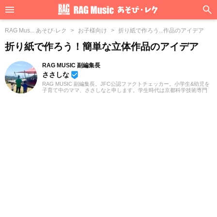
RAG Mus... あそび·レク
お子様向け
折り紙で作ろう...作品のアイデア
折り紙で作ろう！簡単な立体作品のアイデア
RAG MUSIC 副編集長
ささしな
beenhere
RAG MUSIC 副編集長。JFC公認ファクトチェッカー。小学生&幼児を
子育て中のママ、ささしなと申します。学生時代は京都科学技術専門
学校で音響・照明・映像技術など幅広く学び、総合的な舞台演出から
クリエイティブな表現力の基礎まで身につけました。卒業後は現職で
ある音楽制作会社に入社し、現在に至るまで一貫して制作畑にて経験
を積み、音楽を軸に多様な業務に取り組んでいます。現在は自分なり
に子育てについて学んだこと、日々子供と向き合う中で感じたことや
知ったことを活かしながら、子供向けの記事を中心に担当していま
す。少しでもみなさんのお役に立てれば幸いです！