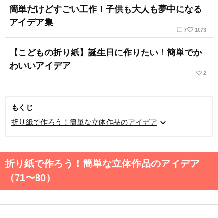
簡単だけどすごい工作！子供も大人も夢中になる
アイデア集
chat_bubble_outline
favorite_border
7
1073
【こどもの折り紙】誕生日に作りたい！簡単でか
わいいアイデア
favorite_border
2
もくじ
expand_more
折り紙で作ろう！簡単な立体作品のアイデア
折り紙で作ろう！簡単な立体作品のアイデア
（71〜80）