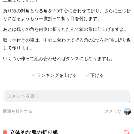
折り紙の対角となる角を2つ中心に合わせて折り、さらに三つ折
りになるようもう一度折って折り目を付けます。
あとは残りの角を内側に折りたたんで箱の形に仕上げますよ。
取っ手付きの箱は、中心に合わせて折る角の1つを外側に折り返
して作ります。
いくつか作って組み合わせればタンスにもなりますね。
expand_less
expand_more
ランキングを上げる
下げる
問題を報告する
ささしな
playlist_add
立体的な鬼の折り紙