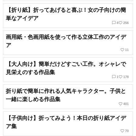
【折り紙】折ってあげると喜ぶ！女の子向けの簡
単なアイデア
chat_bubble_outline
favorite_border
4
256
画用紙・色画用紙を使って作る立体工作のアイデ
ア
favorite_border
11
【大人向け】簡単だけどすごい工作。オシャレで
見栄えのする作品集
chat_bubble_outline
favorite_border
1
178
折り紙で簡単に作れる人気キャラクター。子供と
一緒に楽しめる作品集
favorite_border
401
【子供向け】折ってみよう！本日の折り紙アイデ
ア集
favorite_border
70