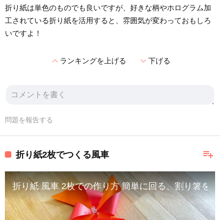
折り紙は単色のものでも良いですが、好きな柄やホログラム加
工されている折り紙を活用すると、雰囲気が変わっておもしろ
いですよ！
expand_less
expand_more
ランキングを上げる
下げる
問題を報告する
playlist_add
折り紙2枚でつくる風車
折り紙 風車 2枚での作り方 簡単に回る、割り箸を