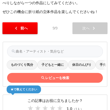
べりしながら一つの作品にしてみてください。
ぜひこの機会に折り紙の立体作品を楽しんでくださいね！
chevron_left
chevron_right
前へ
9/9
次へ
search
ものづくり気分
子どもと一緒に
休日のんびり
手先を
search
レビューを検索
★で教えてください
この記事はお役に立ちましたか？
★
★
★
★
★
1.0
（1人）