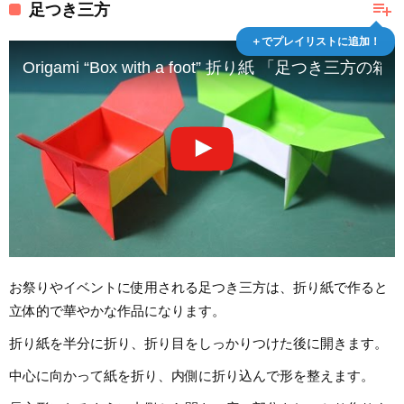
playlist_add
足つき三方
＋でプレイリストに追加！
Origami “Box with a foot” 折り紙 「足つき三方の箱
お祭りやイベントに使用される足つき三方は、折り紙で作ると
立体的で華やかな作品になります。
折り紙を半分に折り、折り目をしっかりつけた後に開きます。
中心に向かって紙を折り、内側に折り込んで形を整えます。