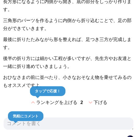
長方形になるように内側から開き、底の部分をしっかり作りま
す。
三角形のパーツを作るように内側から折り込むことで、足の部
分ができていきます。
最後に折りたたみながら形を整えれば、足つき三方が完成しま
す。
後半の折り方には細かい工程が多いですが、先生方やお友達と
一緒に折り進めていきましょう。
おひなさまの前に並べたり、小さなおそなえ物を乗せてみるの
もオススメですよ。
タップで応援！
expand_less
expand_more
ランキングを上げる
2
下げる
気軽にコメント