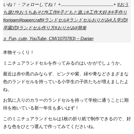
いね！・フォローしてね！ +‥‥‥‥‥‥‥‥‥‥‥‥‥‥‥‥‥‥‥‥‥‥+
#おう
ち遊び
#おうちあそび
#工作
#子どもと遊ぶ
#工作大好き
#手作り
#origami
#papercraft
#ランドセル
#ランドセルおりがみ
#入学式
#
卒園式
#ランドセル作り方
#おりがみ
#簡単
♬ Fun, cute, YouTube, CM(1070783) – Darian
本物そっくり！
ミニチュアランドセルを作ってみるのはいかがでしょうか。
最近は赤や黒のみならず、ピンクや紫、緑や青などさまざまな
色のランドセルを持っている小学生の子供たちが増えましたよ
ね。
お気に入りのカラーのランドセルを持って学校に通うことに期
待を抱いている新一年生も多いはず！
このミニチュアランドセルは1枚の折り紙で制作できるので、好
きな色をひとつ選んで作ってみてくださいね。