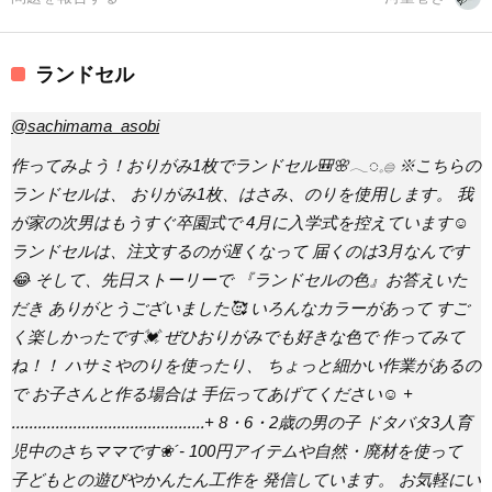
ランドセル
@sachimama_asobi
作ってみよう！おりがみ1枚でランドセル🎒🌸𓂃◌𓈒𓐍 ※こちらの
ランドセルは、 おりがみ1枚、はさみ、のりを使用します。 我
が家の次男はもうすぐ卒園式で 4月に入学式を控えています☺️
ランドセルは、注文するのが遅くなって 届くのは3月なんです
😂 そして、先日ストーリーで 『ランドセルの色』お答えいた
だき ありがとうございました🥰 いろんなカラーがあって すご
く楽しかったです💓 ぜひおりがみでも好きな色で 作ってみて
ね！！ ハサミやのりを使ったり、 ちょっと細かい作業があるの
で お子さんと作る場合は 手伝ってあげてください☺️ +
‥‥‥‥‥‥‥‥‥‥‥‥‥‥‥‥‥‥‥‥‥‥+ 8・6・2歳の男の子 ドタバタ3人育
児中のさちママです❀´- 100円アイテムや自然・廃材を使って
子どもとの遊びやかんたん工作を 発信しています。 お気軽にい