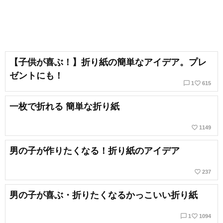
【子供が喜ぶ！】折り紙の簡単なアイデア。プレ
ゼントにも！
chat_bubble_outline
favorite_border
1
615
一枚で折れる 簡単な折り紙
favorite_border
1149
男の子が作りたくなる！折り紙のアイデア
favorite_border
237
男の子が喜ぶ・折りたくなるかっこいい折り紙
chat_bubble_outline
favorite_border
1
1094