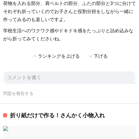
荷物を入れる部分、肩ベルトの部分、ふたの部分と3つに分けて
それぞれ折っていくのでお子さんと役割分担をしながら一緒に
作ってみるのも楽しいですよ。
学校生活へのワクワク感やドキドキ感をたっぷりと詰め込みな
がら折ってみてくださいね。
expand_less
expand_more
ランキングを上げる
下げる
問題を報告する
折り紙だけで作る！さんかく小物入れ