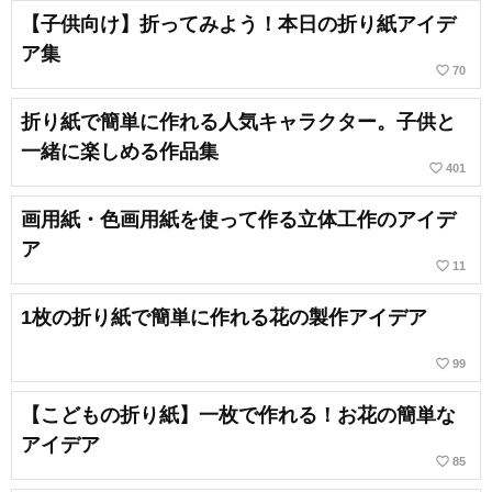
【子供向け】折ってみよう！本日の折り紙アイデ
ア集
favorite_border
70
折り紙で簡単に作れる人気キャラクター。子供と
一緒に楽しめる作品集
favorite_border
401
画用紙・色画用紙を使って作る立体工作のアイデ
ア
favorite_border
11
1枚の折り紙で簡単に作れる花の製作アイデア
favorite_border
99
【こどもの折り紙】一枚で作れる！お花の簡単な
アイデア
favorite_border
85