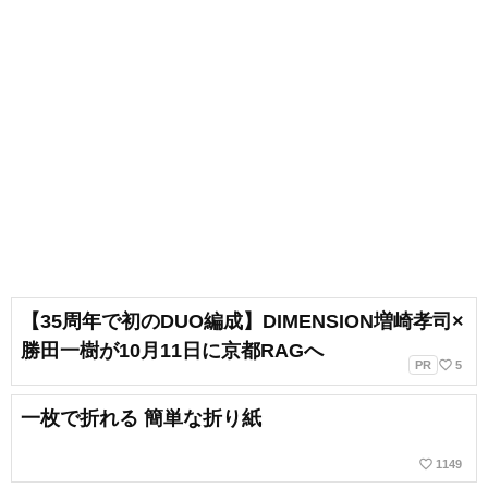
【35周年で初のDUO編成】DIMENSION増崎孝司×
勝田一樹が10月11日に京都RAGへ
favorite_border
PR
5
一枚で折れる 簡単な折り紙
favorite_border
1149