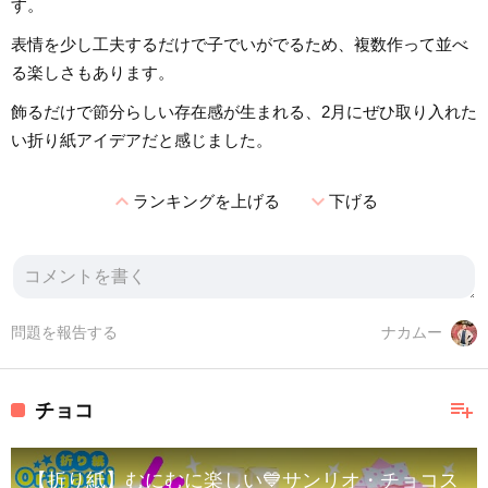
す。
表情を少し工夫するだけで子でいがでるため、複数作って並べ
る楽しさもあります。
飾るだけで節分らしい存在感が生まれる、2月にぜひ取り入れた
い折り紙アイデアだと感じました。
expand_less
expand_more
ランキングを上げる
下げる
問題を報告する
ナカムー
playlist_add
チョコ
【折り紙】むにむに楽しい💙サンリオ・チョコスクイーズ 簡単