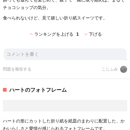
チョコショップの気分。
食べられないけど、見て嬉しい折り紙スイーツです。
expand_less
expand_more
ランキングを上げる
1
下げる
問題を報告する
こじふみ
ハートのフォトフレーム
ハートの形にカットした折り紙を紙皿のまわりに配置した、か
わいらしさと愛情が感じられるフォトフレームです。