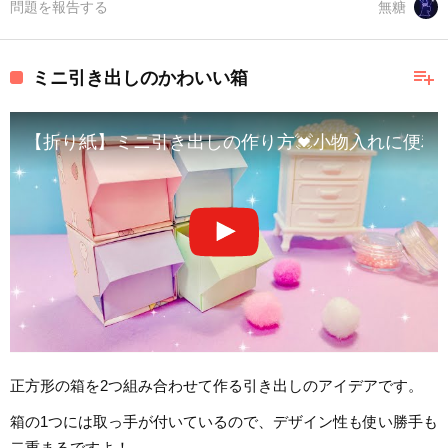
問題を報告する
無糖
playlist_add
ミニ引き出しのかわいい箱
【折り紙】ミニ引き出しの作り方💓小物入れに便利
正方形の箱を2つ組み合わせて作る引き出しのアイデアです。
箱の1つには取っ手が付いているので、デザイン性も使い勝手も
二重まるですよ！