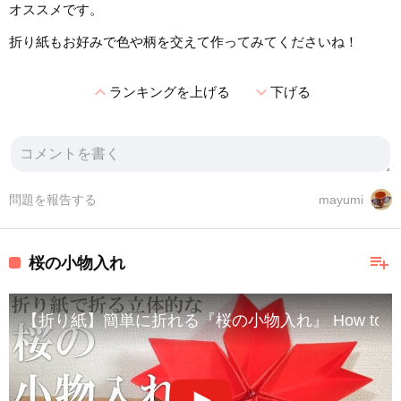
オススメです。
折り紙もお好みで色や柄を交えて作ってみてくださいね！
expand_less
expand_more
ランキングを上げる
下げる
問題を報告する
mayumi
playlist_add
桜の小物入れ
【折り紙】簡単に折れる『桜の小物入れ』 How to make a ch