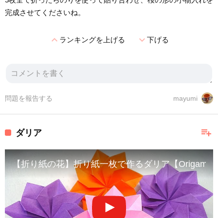
完成させてくださいね。
expand_less
expand_more
ランキングを上げる
下げる
問題を報告する
mayumi
playlist_add
ダリア
【折り紙の花】折り紙一枚で作るダリア【Origami Flow