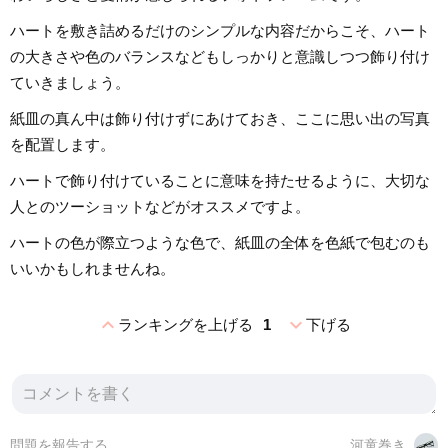
ハートを敷き詰めるだけのシンプルな内容だからこそ、ハート
の大きさや色のバランスなどもしっかりと意識しつつ飾り付け
ていきましょう。
紙皿の真ん中は飾り付けずにあけておき、ここに思い出の写真
を配置します。
ハートで飾り付けていることに意味を持たせるように、大切な
人とのツーショットなどがオススメですよ。
ハートの色が際立つような色で、紙皿の全体を色紙で包むのも
いいかもしれませんね。
expand_less
expand_more
ランキングを上げる
1
下げる
問題を報告する
河童巻き