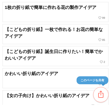
1枚の折り紙で簡単に作れる花の製作アイデア
favorite_border
99
【こどもの折り紙】一枚で作れる！お花の簡単な
アイデア
favorite_border
85
【こどもの折り紙】誕生日に作りたい！簡単でか
わいいアイデア
favorite_border
2
かわいい折り紙のアイデア
このページを共有
favorite_border
36
ios_share
【女の子向け】かわいい折り紙のアイデア
chat_bubble_outline
favorite_border
1
160