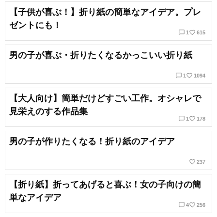
【子供が喜ぶ！】折り紙の簡単なアイデア。プレ
ゼントにも！
chat_bubble_outline
favorite_border
1
615
男の子が喜ぶ・折りたくなるかっこいい折り紙
chat_bubble_outline
favorite_border
1
1094
【大人向け】簡単だけどすごい工作。オシャレで
見栄えのする作品集
chat_bubble_outline
favorite_border
1
178
男の子が作りたくなる！折り紙のアイデア
favorite_border
237
【折り紙】折ってあげると喜ぶ！女の子向けの簡
単なアイデア
chat_bubble_outline
favorite_border
4
256