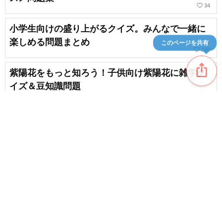
favorite_border
34
小学生向けの盛り上がるクイズ。みんなで一緒に
楽しめる問題まとめ
このページを共有
favorite_border
230
ios_share
紫陽花をもっと知ろう！子供向け紫陽花に雑学ク
イズ＆豆知識問題
favorite_border
6
【一般向け】見方が変わる？知的好奇心を刺激す
る花火の雑学＆豆知識
favorite_border
3
content_copy
9月の雑学クイズ＆豆知識問題！子供向けの楽しい
秋のクイズ
favorite_border
favorite_border
22
秋の食べ物会で子供と盛り上がる！雑学クイズ・
豆知識問題