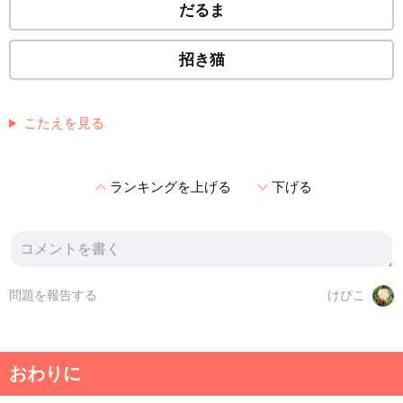
だるま
招き猫
こたえを見る
expand_less
expand_more
ランキングを上げる
下げる
問題を報告する
けぴこ
おわりに