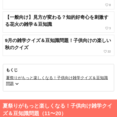
favorite_border
8
【一般向け】見方が変わる？知的好奇心を刺激す
る花火の雑学＆豆知識
favorite_border
3
9月の雑学クイズ＆豆知識問題！子供向けの楽しい
秋のクイズ
favorite_border
22
もくじ
夏祭りがもっと楽しくなる！子供向け雑学クイズ＆豆知識
expand_more
問題
夏祭りがもっと楽しくなる！子供向け雑学クイ
ズ＆豆知識問題（11〜20）