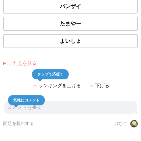
バンザイ
たまやー
よいしょ
こたえを見る
タップで応援！
expand_less
expand_more
ランキングを上げる
下げる
気軽にコメント
問題を報告する
けぴこ