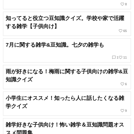
favorite_border
8
知ってると役立つ豆知識クイズ。学校や家で活躍
する雑学【子供向け】
favorite_border
65
7月に関する雑学&豆知識。七夕の雑学も
chat_bubble_outline
favorite_border
1
11
雨が好きになる！梅雨に関する子供向けの雑学&豆
知識クイズ
favorite_border
6
小学生にオススメ！知ったら人に話したくなる雑
学クイズ
favorite_border
9
雑学好きな子供向け！怖い雑学＆豆知識問題オス
スメ問題集