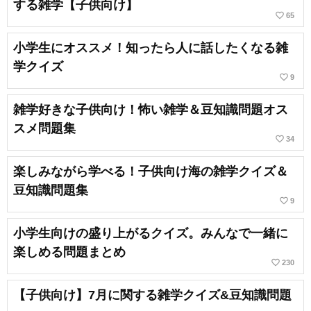
する雑学【子供向け】
favorite_border
65
小学生にオススメ！知ったら人に話したくなる雑
学クイズ
favorite_border
9
雑学好きな子供向け！怖い雑学＆豆知識問題オス
スメ問題集
favorite_border
34
楽しみながら学べる！子供向け海の雑学クイズ＆
豆知識問題集
favorite_border
9
小学生向けの盛り上がるクイズ。みんなで一緒に
楽しめる問題まとめ
favorite_border
230
【子供向け】7月に関する雑学クイズ&豆知識問題