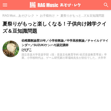
RAG Mus... あそび·レク
お子様向け
夏祭りがもっと...ズ＆豆知識問題
夏祭りがもっと楽しくなる！子供向け雑学クイ
ズ＆豆知識問題
幼稚園教諭歴10年／小学校教諭／中学高校教諭／チャイルドマイ
ンダー／SUZUKIケンハモ認定講師
けぴこ
国立音楽大学音楽学部（現：音楽文化教育学科 幼児音楽教育専攻）卒
業。小学校時代は、ゲーム研究家の草場純先生が担任でした。大学卒
業後は幼稚園教諭として10年間、学童保育指導員として7年間勤務した
後、シンガポールのインターナショナルスクールで音楽教諭として赴
任。音楽教育だけでなく、日本文化や伝承遊び、レクリエーションな
ども伝える活動をおこない、多くの子供たちと関わってきました。そ
の後、小学館にてフリーランスライター、企画、編集の仕事を通して
楽しい大人との出会いもへて、伝えることの楽しさを経験。教育現場
で培った視点と編集者としての経験を活かし、インプットとアウトプ
ットを大切に音楽や子供に関わる分野を中心に実践に役立つ情報をお
届けします。趣味は楽器、歌、手作り、おもちゃ、お絵描き、伝承あ
そび、アウトドア、本、工作、クラフト。特技はコマ技。